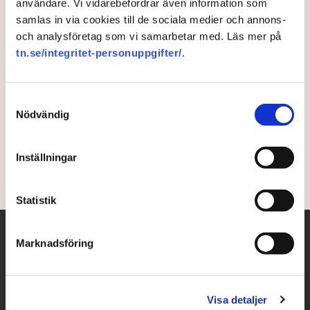
användare. Vi vidarebefordrar även information som
samlas in via cookies till de sociala medier och annons-
Transport varslar om taxi-
och analysföretag som vi samarbetar med. Läs mer på
strejk – ”Olyckligt”
tn.se/integritet-personuppgifter/
.
Transport varslar om strejk och blockad inom
Samtyckesval
taxinäringen. Det riskerar att försvåra branschens
Nödvändig
återhämtning, menar Biltrafikens
Arbetsgivareförbund.
Inställningar
2 years ago |
Av: TT , Redaktionen
Statistik
Marknadsföring
Visa detaljer