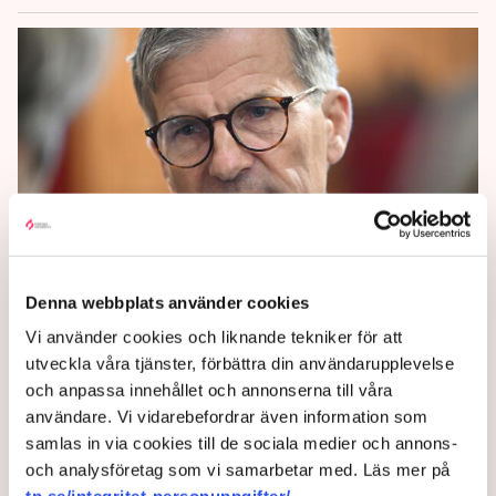
Svag krona bäddar för ännu
Denna webbplats använder cookies
högre ränta
Vi använder cookies och liknande tekniker för att
utveckla våra tjänster, förbättra din användarupplevelse
och anpassa innehållet och annonserna till våra
Alla verkar eniga. Riksbanken höjer styrräntan på
användare. Vi vidarebefordrar även information som
torsdag.
samlas in via cookies till de sociala medier och annons-
och analysföretag som vi samarbetar med. Läs mer på
2 years ago |
Av: TT