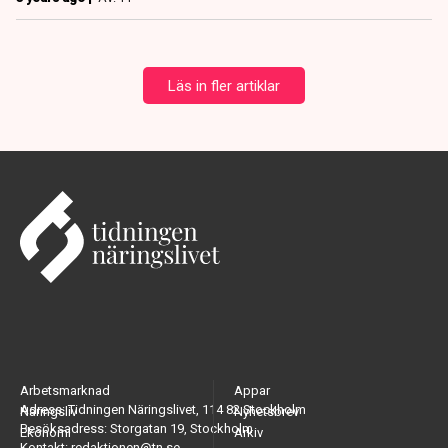
Läs in fler artiklar
Arbetsmarknad
Appar
Adress: Tidningen Näringslivet, 114 82 Stockholm
Näringsliv
Nyhetsbrev
Besöksadress: Storgatan 19, Stockholm
Ekonomi
Arkiv
Kontakt: redaktionen@tn.se