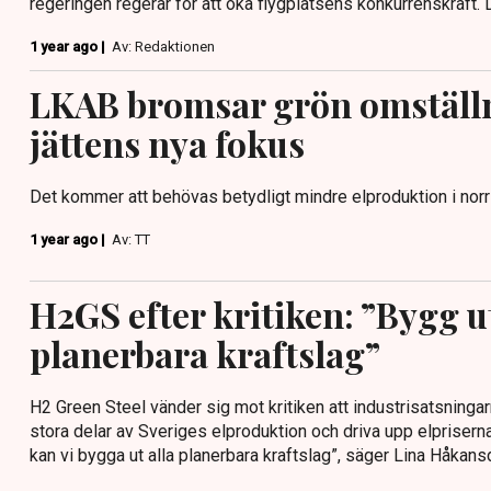
regeringen regerar för att öka flygplatsens konkurrenskraft. 
1 year ago |
Av: Redaktionen
LKAB bromsar grön omställn
jättens nya fokus
Det kommer att behövas betydligt mindre elproduktion i norr 
1 year ago |
Av: TT
H2GS efter kritiken: ”Bygg ut
planerbara kraftslag”
H2 Green Steel vänder sig mot kritiken att industrisatsningar
stora delar av Sveriges elproduktion och driva upp elpriser
kan vi bygga ut alla planerbara kraftslag”, säger Lina Håkans