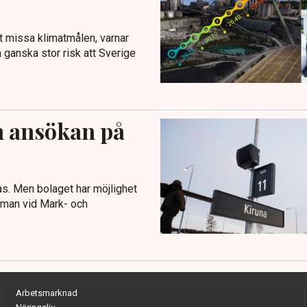
t missa klimatmålen, varnar
n ganska stor risk att Sverige
n ansökan på
s. Men bolaget har möjlighet
ådman vid Mark- och
Arbetsmarknad