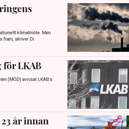
eringens
nationellt klimatmöte. Men
 fram, skriver Di.
g för LKAB
tolen (MÖD) avvisat LKAB:s
 23 år innan