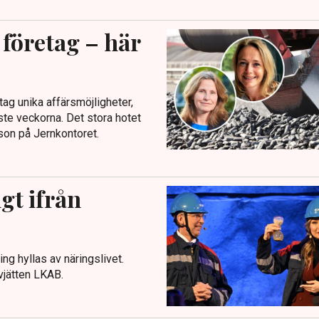
företag – här
ag unika affärsmöjligheter,
ste veckorna. Det stora hotet
son på Jernkontoret.
gt ifrån
ng hyllas av näringslivet.
vjätten LKAB.