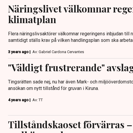
Näringslivet välkomnar reg
klimatplan
Flera näringslivsaktörer välkomnar regeringens inbjudan till 
samtidigt ställs krav på vilken handlingsplan som ska arbetas
3 years ago |
Av: Gabriel Cardona Cervantes
"Väldigt frustrerande" avsla
Tingsrätten sade nej, nu har även Mark- och miljööverdoms
ansökan om nytt tillstånd för gruvan i Kiruna.
4 years ago |
Av: TT
Tillståndskaoset förvärras –