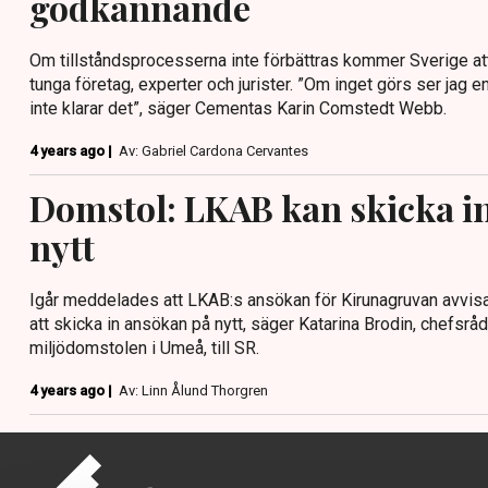
godkännande
Om tillståndsprocesserna inte förbättras kommer Sverige at
tunga företag, experter och jurister. ”Om inget görs ser jag e
inte klarar det”, säger Cementas Karin Comstedt Webb.
4 years ago |
Av: Gabriel Cardona Cervantes
Domstol: LKAB kan skicka i
nytt
Igår meddelades att LKAB:s ansökan för Kirunagruvan avvisa
att skicka in ansökan på nytt, säger Katarina Brodin, chefsr
miljödomstolen i Umeå, till SR.
4 years ago |
Av: Linn Ålund Thorgren