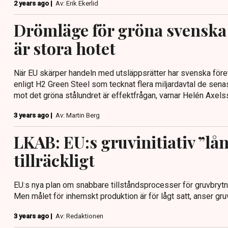
2 years ago |
Av: Erik Ekerlid
Drömläge för gröna svenska 
är stora hotet
När EU skärper handeln med utsläppsrätter har svenska föret
enligt H2 Green Steel som tecknat flera miljardavtal de sena
mot det gröna stålundret är effektfrågan, varnar Helén Axels
3 years ago |
Av: Martin Berg
LKAB: EU:s gruvinitiativ ”lån
tillräckligt
EU:s nya plan om snabbare tillståndsprocesser för gruvbrytni
Men målet för inhemskt produktion är för lågt satt, anser gru
3 years ago |
Av: Redaktionen