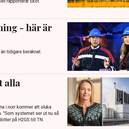
Det rapporterar Ekot.
ing - här är
än tidigare beräknat.
 alla
na i norr kommer att sluka
na. ”Som systemet ser ut nu så
dotter på H2GS till TN.