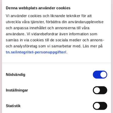
Denna webbplats använder cookies
Vi använder cookies och liknande tekniker för att
utveckla våra tjänster, förbättra din användarupplevelse
och anpassa innehållet och annonserna till våra
användare. Vi vidarebefordrar även information som
samlas in via cookies till de sociala medier och annons-
och analysföretag som vi samarbetar med. Läs mer på
Ledare: Äntligen ett litet
tn.se/integritet-personuppgifter/
.
framsteg för världshandeln
Samtyckesval
Nödvändig
Resultaten från WTO-förhandlingarna är långtifrån
tillräckliga, men i ”elfte timmen har världens länder
börjat se det omistliga värdet i handelsutbyte och
Inställningar
samarbete”, skriver Mattias Svensson på SvD:s
ledarsida.
Statistik
4 years ago |
Av: Redaktionen