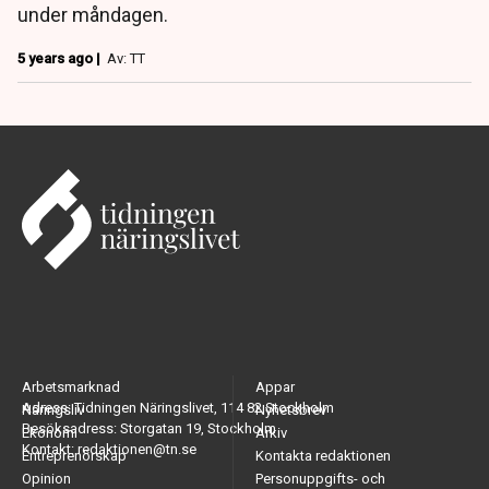
under måndagen.
5 years ago |
Av: TT
Arbetsmarknad
Appar
Adress: Tidningen Näringslivet, 114 82 Stockholm
Näringsliv
Nyhetsbrev
Besöksadress: Storgatan 19, Stockholm
Ekonomi
Arkiv
Kontakt: redaktionen@tn.se
Entreprenörskap
Kontakta redaktionen
Opinion
Personuppgifts- och