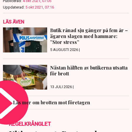
Publicerad:
4 okt 2021, 07:05
Uppdaterad:
5 okt 2021, 07:16
LÄS ÄVEN
Butik rånad sju gånger på fem år –
ägaren slagen med hammare:
”Stor stress”
5 AUGUSTI 2026 |
Nästan hälften av butikerna utsatta
för brott
13 JULI 2026 |
Läs mer om brotten mot företagen
REGELKRÅNGLET