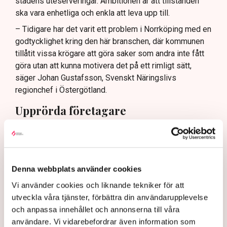
stadens uteserveringar. Ambitionen är att tillstånden
sommaren.
ska vara enhetliga och enkla att leva upp till.
– Tidigare har det varit ett problem i Norrköping med en
godtycklighet kring den här branschen, där kommunen
tillåtit vissa krögare att göra saker som andra inte fått
göra utan att kunna motivera det på ett rimligt sätt,
säger Johan Gustafsson, Svenskt Näringslivs
regionchef i Östergötland.
Upprörda företagare
I korthet innebär förändringen att en del av det som
kallas allmän platsmark ändras till att bli så kallad
kvartersmark. Allmän platsmark är till för allmänheten
och kan bara upplåtas för annan verksamhet, till
Denna webbplats använder cookies
exempel en uteservering, under begränsad tid och får
Vi använder cookies och liknande tekniker för att
inte ha alltför omfattande konstruktioner som väggar
utveckla våra tjänster, förbättra din användarupplevelse
och inglasning.
och anpassa innehållet och annonserna till våra
– Det har funnits konstruktioner runt uteserveringarna
användare. Vi vidarebefordrar även information som