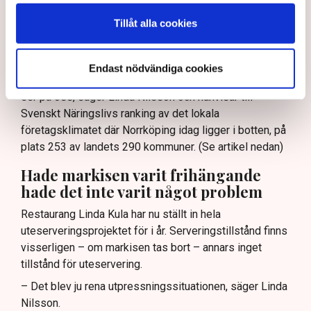
Norrköpings Tidningar säger en företrädare för
Tillåt alla cookies
kommunen att en del restaurangföretagare ”kör ett
fulspel”, att ”en liten klick maximalt stretchar
systemet.”
Endast nödvändiga cookies
– Det är typiskt för hur en del tjänstemän i kommunen
ser på oss, säger Linda Nilsson och hänvisar till
Svenskt Näringslivs ranking av det lokala
företagsklimatet där Norrköping idag ligger i botten, på
plats 253 av landets 290 kommuner. (Se artikel nedan)
Hade markisen varit frihängande
hade det inte varit något problem
Restaurang Linda Kula har nu ställt in hela
uteserveringsprojektet för i år. Serveringstillstånd finns
visserligen – om markisen tas bort – annars inget
tillstånd för uteservering.
– Det blev ju rena utpressningssituationen, säger Linda
Nilsson.