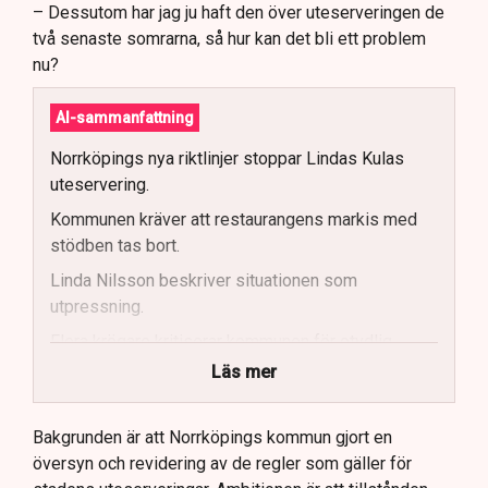
– Dessutom har jag ju haft den över uteserveringen de
två senaste somrarna, så hur kan det bli ett problem
nu?
AI-sammanfattning
Norrköpings nya riktlinjer stoppar Lindas Kulas
uteservering.
Kommunen kräver att restaurangens markis med
stödben tas bort.
Linda Nilsson beskriver situationen som
utpressning.
Flera krögare kritiserar kommunen för otydlig
kommunikation.
Läs mer
Kommunen vill skapa enhetliga regler för
uteserveringar.
Bakgrunden är att Norrköpings kommun gjort en
översyn och revidering av de regler som gäller för
Lindas Kula ställer in uteserveringen för