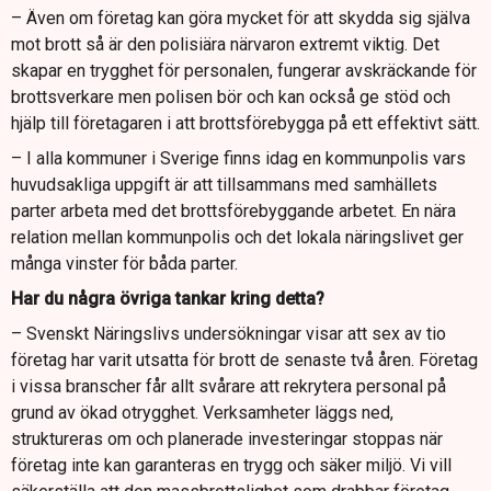
– Även om företag kan göra mycket för att skydda sig själva
mot brott så är den polisiära närvaron extremt viktig. Det
skapar en trygghet för personalen, fungerar avskräckande för
brottsverkare men polisen bör och kan också ge stöd och
hjälp till företagaren i att brottsförebygga på ett effektivt sätt.
– I alla kommuner i Sverige finns idag en kommunpolis vars
huvudsakliga uppgift är att tillsammans med samhällets
parter arbeta med det brottsförebyggande arbetet. En nära
relation mellan kommunpolis och det lokala näringslivet ger
många vinster för båda parter.
Har du några övriga tankar kring detta?
– Svenskt Näringslivs undersökningar visar att sex av tio
företag har varit utsatta för brott de senaste två åren. Företag
i vissa branscher får allt svårare att rekrytera personal på
grund av ökad otrygghet. Verksamheter läggs ned,
struktureras om och planerade investeringar stoppas när
företag inte kan garanteras en trygg och säker miljö. Vi vill