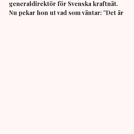
generaldirektör för Svenska kraftnät.
Nu pekar hon ut vad som väntar: ”Det är
viktigt att vi kan matcha produktion och
konsumtion”, säger hon i en exklusiv
intervju med TN.
Den 30 juli beslutade regeringen att utse ingenjören och
elsystemsexperten Maja Lundbäck till ny
generaldirektör och chef för det statliga affärsverket
och myndigheten Svenska kraftnät. Hon påbörjade sin
nya tjänst omgående den 3 augusti och efterträder Per
Eckemark som sent i fjol fick sluta efter endast sju
månader på posten.
AI-sammanfattning
Maja Lundbäck är ny generaldirektör för Svenska
kraftnät.