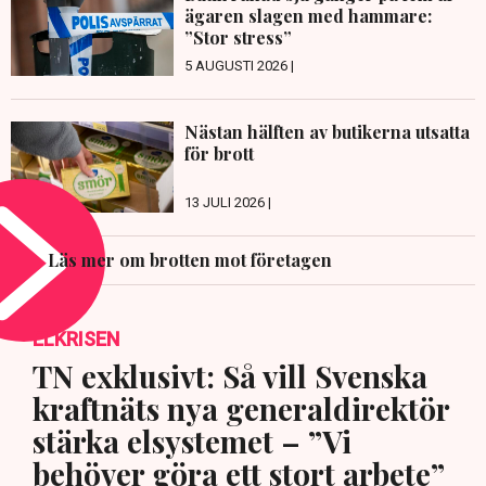
ägaren slagen med hammare:
”Stor stress”
5 AUGUSTI 2026 |
Nästan hälften av butikerna utsatta
för brott
13 JULI 2026 |
Läs mer om brotten mot företagen
ELKRISEN
TN exklusivt: Så vill Svenska
kraftnäts nya generaldirektör
stärka elsystemet – ”Vi
behöver göra ett stort arbete”