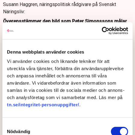
Susann Haggren, näringspolitisk rådgivare på Svenskt
Näringsliv:
Överensstämmer den bild som Peter Simonssons målar
upp med din bild från andra branscher?
– Handeln är den bransch som är mest utsatt för den ökade
brottsligheten men flera andra branscher vittnar om ökad
Denna webbplats använder cookies
utsatthet. Lantbruksföretag har ökande problem med inbrott
och stölder, besöksnäringsföretag vittnar om ökat problem
Vi använder cookies och liknande tekniker för att
med hot och otrygghet hos personalen, för
utveckla våra tjänster, förbättra din användarupplevelse
fastighetsföretagare ökar skadegörelsen och hot i samband
och anpassa innehållet och annonserna till våra
med kontraktsskrivningar, transportbranschen beskriver en
användare. Vi vidarebefordrar även information som
ökning av inbrott i fordon och skadegörelse. Brott och
samlas in via cookies till de sociala medier och annons-
otrygghet är ett växande problem för hela näringslivet.
och analysföretag som vi samarbetar med. Läs mer på
tn.se/integritet-personuppgifter/
.
Samtyckesval
Nödvändig