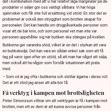
det i kombination med att vi har relativt låga marginaler på de
produkter vi säljer gör oss väldigt sårbara. Vi har höga
självrisker och får inte full ersättning vid stöld. En stor del av
problemet är också den otrygghet som brotten skapar för
personalen. Det kan handla om drogpåverkade personer som
visar att de bär kniv, och som personal vet man inte var
personen uppehåller sig när butiken ska stängas på kvällen.
Butikerna ger varandra stöd, vilket är en del i styrkan att vara
en butikskedja. Det kan vara en sådan enkel sak som att få
tag på varor igen efter en stöld, så att man har något att sälja,
men också att ha någon som förstår situationen att prata
med.
– Som vd är jag ofta i butikerna och stöttar ägarna i deras roll.
Det är ett stöd jag anser att alla bör få.
Få verktyg i kampen mot brottsligheten
Peter Simonsson vittnar om att verktygen är få i kampen mot
brotten, men ett av dem är att kunna avvisa personer från