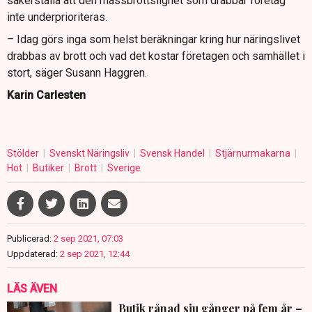
säkerställa att den massbrottslighet som drabbar företag
inte underprioriteras.
– Idag görs inga som helst beräkningar kring hur näringslivet
drabbas av brott och vad det kostar företagen och samhället i
stort, säger Susann Haggren.
Karin Carlesten
Stölder
Svenskt Näringsliv
Svensk Handel
Stjärnurmakarna
Hot
Butiker
Brott
Sverige
Publicerad:
2 sep 2021, 07:03
Uppdaterad:
2 sep 2021, 12:44
LÄS ÄVEN
Butik rånad sju gånger på fem år –