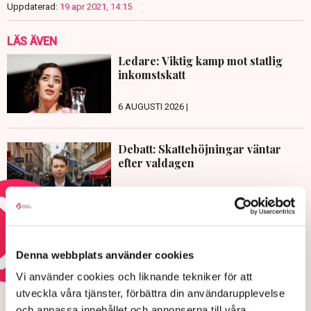
Uppdaterad:
19 apr 2021, 14:15
LÄS ÄVEN
Ledare: Viktig kamp mot statlig
inkomstskatt
6 AUGUSTI 2026 |
Debatt: Skattehöjningar väntar
efter valdagen
5 AUGUSTI 2026 |
Läs mer om det svenska skattetrycket
Denna webbplats använder cookies
Vi använder cookies och liknande tekniker för att
REGELKRÅNGLET
utveckla våra tjänster, förbättra din användarupplevelse
Ultimatumet: Bort med
och anpassa innehållet och annonserna till våra