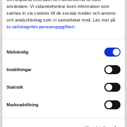
markisen eller ingen
användare. Vi vidarebefordrar även information som
uteservering – ”Rena
samlas in via cookies till de sociala medier och annons-
och analysföretag som vi samarbetar med. Läs mer på
utpressningssituationen”
tn.se/integritet-personuppgifter/
.
Samtyckesval
Nödvändig
Inställningar
Statistik
”Riktlinjerna gäller ju redan nu så min markis med ben är inte
Marknadsföring
längre tillåten”, säger Linda Nilsson som driver Lindas Kula i
Norrköping. Bild: Privat
Uteserveringen skulle ha öppnat i