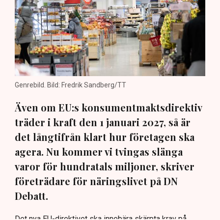
Genrebild. Bild: Fredrik Sandberg/TT
Även om EU:s konsumentmaktsdirektiv
träder i kraft den 1 januari 2027, så är
det långtifrån klart hur företagen ska
agera. Nu kommer vi tvingas slänga
varor för hundratals miljoner, skriver
företrädare för näringslivet på DN
Debatt.
Det nya EU-direktivet ska innebära skärpta krav på