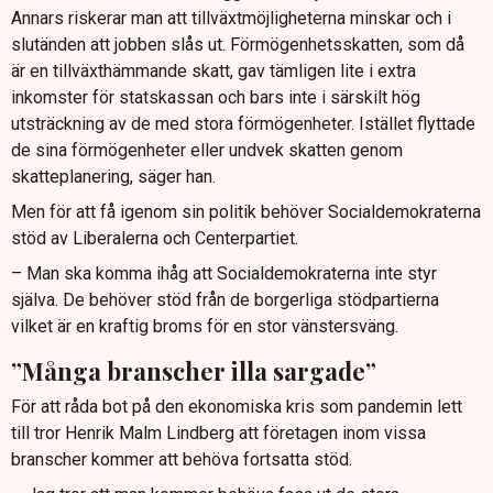
Annars riskerar man att tillväxtmöjligheterna minskar och i
slutänden att jobben slås ut. Förmögenhetsskatten, som då
är en tillväxthämmande skatt, gav tämligen lite i extra
inkomster för statskassan och bars inte i särskilt hög
utsträckning av de med stora förmögenheter. Istället flyttade
de sina förmögenheter eller undvek skatten genom
skatteplanering, säger han.
Men för att få igenom sin politik behöver Socialdemokraterna
stöd av Liberalerna och Centerpartiet.
– Man ska komma ihåg att Socialdemokraterna inte styr
själva. De behöver stöd från de borgerliga stödpartierna
vilket är en kraftig broms för en stor vänstersväng.
”Många branscher illa sargade”
För att råda bot på den ekonomiska kris som pandemin lett
till tror Henrik Malm Lindberg att företagen inom vissa
branscher kommer att behöva fortsatta stöd.