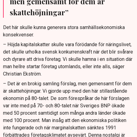
men gemensamt för dem är
skattehöjningar”
Det här skulle kunna generera stora samhällsekonomiska
konsekvenser.
– Höjda kapitalskatter skulle vara förödande för näringslivet,
det skulle urholka svensk konkurrenskraft när det blir svårare
och dyrare att driva företag. Vi skulle hamna i en situation där
man hellre startar företag utomlands, eller inte alls, säger
Christian Ekström.
– Det är en brokig samling förslag, men gemensamt för dem
är skattehöjningar. Vi gjorde upp med den här stillastående
ekonomin på 80-talet. De som förespråkar de här förslagen
var inte med på 70- och 80-talet när Sveriges BNP ökade
med 50 procent samtidigt som många andra länder ökade
med 100 procent. Man insåg att den ekonomiska politiken
inte fungerade och när marginalskatten sänktes 1991
förbättrades företagsklimatet avsevärt. Denna nostalgi är