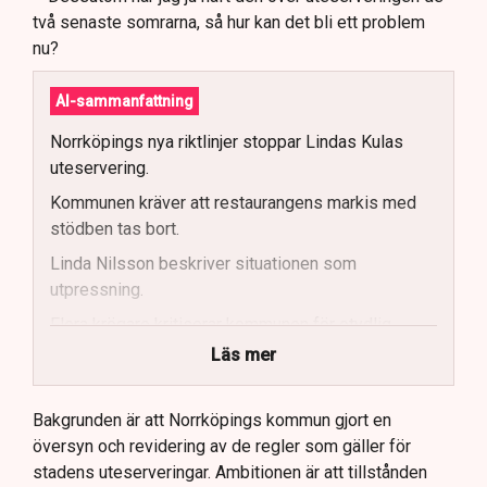
två senaste somrarna, så hur kan det bli ett problem
nu?
AI-sammanfattning
Norrköpings nya riktlinjer stoppar Lindas Kulas
uteservering.
Kommunen kräver att restaurangens markis med
stödben tas bort.
Linda Nilsson beskriver situationen som
utpressning.
Flera krögare kritiserar kommunen för otydlig
kommunikation.
Läs mer
Kommunen vill skapa enhetliga regler för
uteserveringar.
Bakgrunden är att Norrköpings kommun gjort en
översyn och revidering av de regler som gäller för
Lindas Kula ställer in uteserveringen för
stadens uteserveringar. Ambitionen är att tillstånden
sommaren.