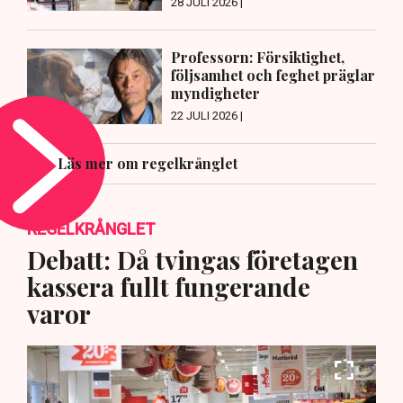
28 JULI 2026 |
Professorn: Försiktighet,
följsamhet och feghet präglar
myndigheter
22 JULI 2026 |
Läs mer om regelkrånglet
REGELKRÅNGLET
Debatt: Då tvingas företagen
kassera fullt fungerande
varor