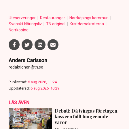
Uteserveringar
Restauranger
Norrköpings kommun
Svenskt Näringsliv
TN original
Kristdemokraterna
Norrköping
Anders Carlsson
redaktionen@tn.se
Publicerad:
5 aug 2026, 11:24
Uppdaterad:
6 aug 2026, 10:29
LÄS ÄVEN
Debatt: Då tvingas företagen
kassera fullt fungerande
varor