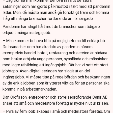
– Jag tror att man kommer behöva fasa ut de stora
satsningar som har gjorts på krisstöd i takt med att pandemin
lättar. Men, då måste man ändå gå försiktigt fram och komma
ihåg att många branscher fortfarande är illa sargade.
Pandemin har slagit hårt mot de branscher som tidigare
erbjudit många instegsjobb.
– Man kommer behöva titta på möjligheterna till enkla jobb.
De branscher som har skadats av pandemin såsom
exempelvis handel, hotell, restaurang och service är sådana
som brukar erbjuda unga personer, nyanlända och människor
med lägre utbildning ett ingångsjobb. Där har vi sett ett stort
jobbtapp. Även digitaliseringen har slagit ut en del
ingångsjobb. Vi måste titta på regelbördan och beskattningen
av de enkla jobben som är ytterst viktiga för att personer ska
komma in på arbetsmarknaden.
Dan Olofsson, entreprenör och styrelseordförande Danir AB
anser att små och medelstora företag är nyckeln ut ur krisen.
– Fyra av fem jobb skapas i små och medelstora företag. Om