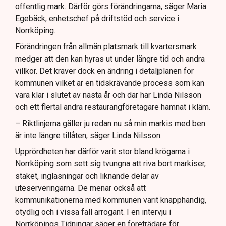
offentlig mark. Därför görs förändringarna, säger Maria
Egebäck, enhetschef på driftstöd och service i
Norrköping.
Förändringen från allmän platsmark till kvartersmark
medger att den kan hyras ut under längre tid och andra
villkor. Det kräver dock en ändring i detaljplanen för
kommunen vilket är en tidskrävande process som kan
vara klar i slutet av nästa år och där har Linda Nilsson
och ett flertal andra restaurangföretagare hamnat i kläm.
– Riktlinjerna gäller ju redan nu så min markis med ben
är inte längre tillåten, säger Linda Nilsson.
Upprördheten har därför varit stor bland krögarna i
Norrköping som sett sig tvungna att riva bort markiser,
staket, inglasningar och liknande delar av
uteserveringarna. De menar också att
kommunikationerna med kommunen varit knapphändig,
otydlig och i vissa fall arrogant. I en intervju i
Norrköpings Tidningar säger en företrädare för