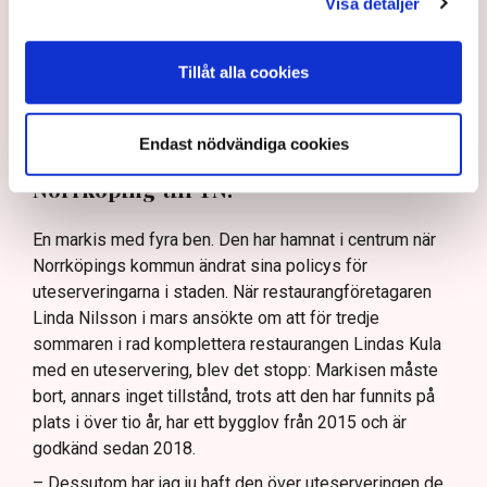
Visa detaljer
början av sommaren, för tredje året i
rad. Men kommunens plötsligt ändrade
Tillåt alla cookies
riktlinjer satte stopp. ”Noll förståelse
för företagare”, säger
Endast nödvändiga cookies
restaurangföretagaren Linda Nilsson i
Norrköping till TN.
En markis med fyra ben. Den har hamnat i centrum när
Norrköpings kommun ändrat sina policys för
uteserveringarna i staden. När restaurangföretagaren
Linda Nilsson i mars ansökte om att för tredje
sommaren i rad komplettera restaurangen Lindas Kula
med en uteservering, blev det stopp: Markisen måste
bort, annars inget tillstånd, trots att den har funnits på
plats i över tio år, har ett bygglov från 2015 och är
godkänd sedan 2018.
– Dessutom har jag ju haft den över uteserveringen de