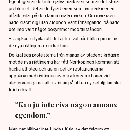
Egentligen är det inte själva markisen som är det stora
problemet, det är de fyra benen som när markisen är
utfälld vilar på den kommunala marken. Om markisen
hade klarat sig utan stödben, varit frihängande, då hade
det inte varit något bekymmer med tillstånden.
– Jag kan ju tycka att det är lite väl hård tillämpning av
de nya riktlinjerna, suckar hon.
De kraftiga protesterna från många av stadens krögare
mot de nya riktlinjerna har fått Norrköpings kommun att
backa ett steg och ge en del av restaurangerna
uppskov med rivningen av olika konstruktioner vid
uteserveringarna, allt i väntan på att en ny detaljplan ska
träda i kraft.
”Kan ju inte riva någon annans
egendom.”
Men det hjälper inte Lindas Kula, av det faktum att