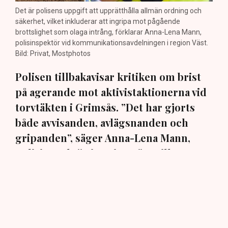
Det är polisens uppgift att upprätthålla allmän ordning och
säkerhet, vilket inkluderar att ingripa mot pågående
brottslighet som olaga intrång, förklarar Anna-Lena Mann,
polisinspektör vid kommunikationsavdelningen i region Väst.
Bild: Privat, Mostphotos
Polisen tillbakavisar kritiken om brist
på agerande mot aktivistaktionerna vid
torvtäkten i Grimsås. ”Det har gjorts
både avvisanden, avlägsnanden och
gripanden”, säger Anna-Lena Mann,
polisinspektör i region Väst, till TN.
Torvtäkten i Grimsås i Tranemo kommun har sedan 28
juli stoppats av aktivistgruppen Återställ Våtmarker
efter att aktivister har klättrat upp på
torvproducenten
Neovas maskiner
, grävt igen diken och spridit
ogräsfrön över täkten.