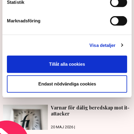
Statistik
Anna Renneus Guthrie
Marknadsföring
anna.renneusguthrie@tn.se
Publicerad:
4 aug 2021, 15:45
Visa detaljer
Uppdaterad:
6 aug 2021, 09:58
LÄS ÄVEN
Tillåt alla cookies
Företag rustar mot cyberattacker
inför sommaren
Endast nödvändiga cookies
8 JULI 2026 |
Varnar för dålig beredskap mot it-
attacker
20 MAJ 2026 |