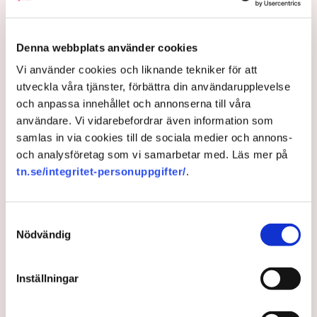
som även den ökat sedan tidigare år.
Också mer än var femte företag, 21 procent, har råkat ut för
mer än sju attacker mot kritisk information, jämfört med 19
Denna webbplats använder cookies
procent i tidigare rapport.
Vi använder cookies och liknande tekniker för att
De vanligaste attackmetoderna som förekommer är: Man in
utveckla våra tjänster, förbättra din användarupplevelse
the middle-attacker (även kända som MITM eller
och anpassa innehållet och annonserna till våra
Janusattacker), Ransomware, Nätfiske och social
användare. Vi vidarebefordrar även information som
engineering-attacker, Fillösa attacker och Botnät.
samlas in via cookies till de sociala medier och annons-
och analysföretag som vi samarbetar med. Läs mer på
Undersökningen, som utförs av Ponemon Institute för Trend
tn.se/integritet-personuppgifter/
.
Micros Cyber Risk Index (CRI)-rapport, består av svar från 3
600 företag i alla storlekar och branscher i Nordamerika,
Europa, Asien och Latinamerika.
Samtyckesval
Nödvändig
Trend Micro
CRI
Arbetslöshet
Försäljning
Politik
Tillväxt
Inställningar
Nordamerika
Institute
Asien
Europa