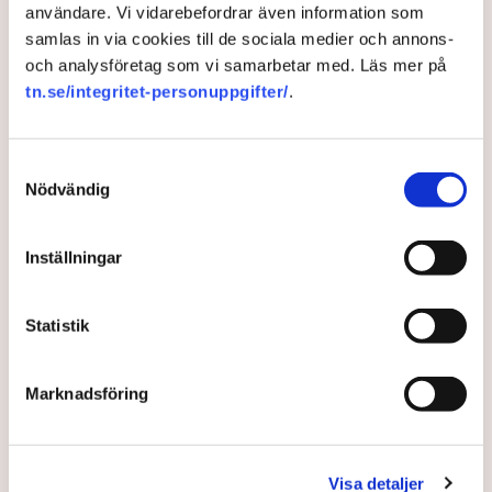
– De investeringar som vi planerar och utreder omfattar både
användare. Vi vidarebefordrar även information som
modernisering för de kommande 100 årens drift och
samlas in via cookies till de sociala medier och annons-
nybyggnation i befintlig vattenkraft på fyra platser, säger
och analysföretag som vi samarbetar med. Läs mer på
Fricot Norén.
tn.se/integritet-personuppgifter/
.
Samtyckesval
Vattenkraft
Investeringar
Vattenfall
Ume älv
Nödvändig
Inställningar
Publicerad:
1 jun 2026, 11:30
Uppdaterad:
2 jun 2026, 07:49
Statistik
LÄS ÄVEN
Marknadsföring
Regeringen godkänner två nya
vindkraftsparker till havs
16 JULI 2026 |
Visa detaljer