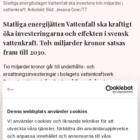
Statliga energibolaget Vattenfall ska investera tolv miljarder i
vattenkraft. Arkivbild. Bild: Jessica Gow/TT
Statliga energijätten Vattenfall ska kraftigt
öka investeringarna och effekten i svensk
vattenkraft. Tolv miljarder kronor satsas
fram till 2030.
Tio miljarder kronor går till underhålls- och
ersättningsinvesteringar i bolagets vattenkraftverk.
Dessutom läggs två miljarder på flera pågående
tillväxtprojekt.
– Nu vill vi fortsätta utveckla vår vattenkraft för att bland
annat kunna möta ett ökat elbehov, säger Lovisa Fricot Norén,
Denna webbplats använder cookies
chef för Vattenfalls nordiska vattenkraft, till
Dagens industri
.
Vi använder cookies och liknande tekniker för att
Vidare utreds fler långsiktiga miljardinvesteringar, bland annat
utveckla våra tjänster, förbättra din användarupplevelse
ett nytt pumpkraftverk i Umeälven.
och anpassa innehållet och annonserna till våra