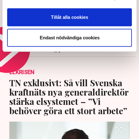
Banbrytande förändringar på
Tillåt alla cookies
energiområdet: ”Viktigt städjobb”
26 JUNI 2026 |
Endast nödvändiga cookies
Läs mer om energipolitik
ELKRISEN
TN exklusivt: Så vill Svenska
kraftnäts nya generaldirektör
stärka elsystemet – ”Vi
behöver göra ett stort arbete”