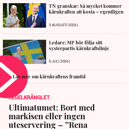
TN granskar: Så mycket kommer
kärnkraften att kosta – egentligen
3 AUGUSTI 2026 |
Ledare: MP bör följa sitt
systerpartis kärnkraftslinje
6 JULI 2026 |
Läs mer om kärnkraftens framtid
REGELKRÅNGLET
Ultimatumet: Bort med
markisen eller ingen
uteservering – ”Rena