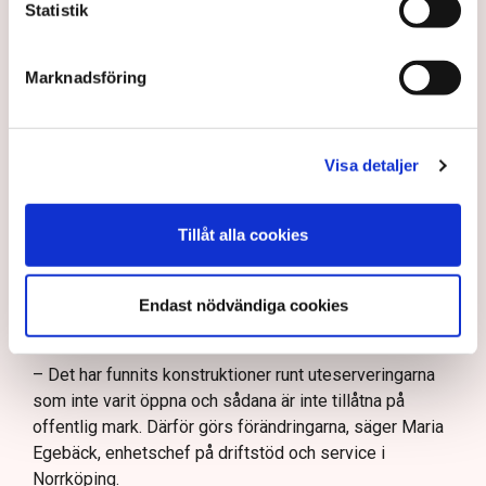
Statistik
tillåtit vissa krögare att göra saker som andra inte fått
göra utan att kunna motivera det på ett rimligt sätt,
säger Johan Gustafsson, Svenskt Näringslivs
Marknadsföring
regionchef i Östergötland.
Upprörda företagare
Visa detaljer
I korthet innebär förändringen att en del av det som
kallas allmän platsmark ändras till att bli så kallad
Tillåt alla cookies
kvartersmark. Allmän platsmark är till för allmänheten
och kan bara upplåtas för annan verksamhet, till
exempel en uteservering, under begränsad tid och får
Endast nödvändiga cookies
inte ha alltför omfattande konstruktioner som väggar
och inglasning.
– Det har funnits konstruktioner runt uteserveringarna
som inte varit öppna och sådana är inte tillåtna på
offentlig mark. Därför görs förändringarna, säger Maria
Egebäck, enhetschef på driftstöd och service i
Norrköping.