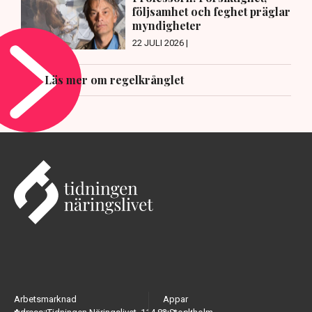
följsamhet och feghet präglar
myndigheter
22 JULI 2026 |
Läs mer om regelkrånglet
Arbetsmarknad
Appar