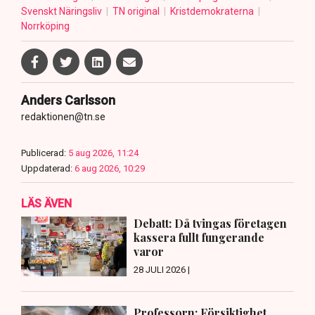
Svenskt Näringsliv
TN original
Kristdemokraterna
Norrköping
Anders Carlsson
redaktionen@tn.se
Publicerad:
5 aug 2026, 11:24
Uppdaterad:
6 aug 2026, 10:29
LÄS ÄVEN
Debatt: Då tvingas företagen
kassera fullt fungerande
varor
28 JULI 2026 |
Professorn: Försiktighet,