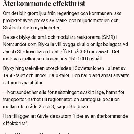
Återkommande effektbrist
Om det blir grönt ljus från regeringen och kommunen, ska
projektet även prövas av Mark- och miljödomstolen och
Strålsäkerhetsmyndigheten.
De sex blykylda små och modulära reaktorerna (SMR) i
Norrsundet som Blykalla vill bygga skulle enligt bolagets vd
Jacob Stedman ha en total effekt på 330 megawatt. Det
motsvarar elkonsumtionen hos 150 000 hushåll.
Blykylningstekniken utvecklades i Sovjetunionen i slutet av
1950-talet och under 1960-talet. Den har bland annat använts
i atomdrivna ubåtar.
– Norrsundet har alla förutsättningar: avskilt läge, hamn för
transporter, närhet till regionnätet, en strategisk position
mellan elområde 2 och 3, säger Stedman.
Han tillägger att Gävle dessutom ”lider av en återkommande
effektbrist”.