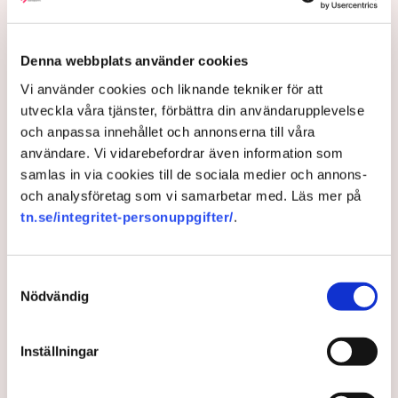
AI-sammanfattning
Norrköpings nya riktlinjer stoppar Lindas Kulas
Denna webbplats använder cookies
uteservering.
Vi använder cookies och liknande tekniker för att
Kommunen kräver att restaurangens markis med
utveckla våra tjänster, förbättra din användarupplevelse
stödben tas bort.
och anpassa innehållet och annonserna till våra
användare. Vi vidarebefordrar även information som
Linda Nilsson beskriver situationen som
samlas in via cookies till de sociala medier och annons-
utpressning.
och analysföretag som vi samarbetar med. Läs mer på
Flera krögare kritiserar kommunen för otydlig
tn.se/integritet-personuppgifter/
.
kommunikation.
Läs mer
Kommunen vill skapa enhetliga regler för
uteserveringar.
Samtyckesval
Bakgrunden är att Norrköpings kommun gjort en
Nödvändig
översyn och revidering av de regler som gäller för
Lindas Kula ställer in uteserveringen för
stadens uteserveringar. Ambitionen är att tillstånden
sommaren.
ska vara enhetliga och enkla att leva upp till.
Inställningar
– Tidigare har det varit ett problem i Norrköping med en
godtycklighet kring den här branschen, där kommunen