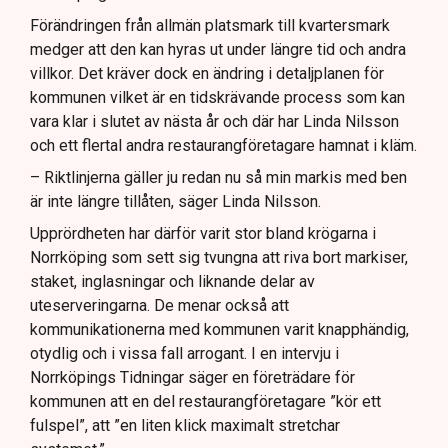
Förändringen från allmän platsmark till kvartersmark
medger att den kan hyras ut under längre tid och andra
villkor. Det kräver dock en ändring i detaljplanen för
kommunen vilket är en tidskrävande process som kan
vara klar i slutet av nästa år och där har Linda Nilsson
och ett flertal andra restaurangföretagare hamnat i kläm.
– Riktlinjerna gäller ju redan nu så min markis med ben
är inte längre tillåten, säger Linda Nilsson.
Upprördheten har därför varit stor bland krögarna i
Norrköping som sett sig tvungna att riva bort markiser,
staket, inglasningar och liknande delar av
uteserveringarna. De menar också att
kommunikationerna med kommunen varit knapphändig,
otydlig och i vissa fall arrogant. I en intervju i
Norrköpings Tidningar säger en företrädare för
kommunen att en del restaurangföretagare ”kör ett
fulspel”, att ”en liten klick maximalt stretchar