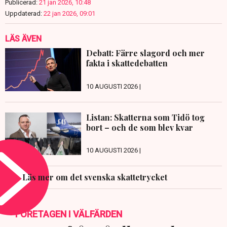
Publicerad:
21 jan 2026, 10:48
Uppdaterad:
22 jan 2026, 09:01
LÄS ÄVEN
Debatt: Färre slagord och mer
fakta i skattedebatten
10 AUGUSTI 2026 |
Listan: Skatterna som Tidö tog
bort – och de som blev kvar
10 AUGUSTI 2026 |
Läs mer om det svenska skattetrycket
FÖRETAGEN I VÄLFÄRDEN