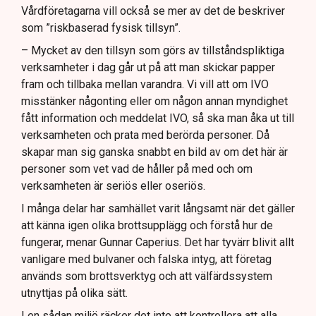
Vårdföretagarna vill också se mer av det de beskriver
som ”riskbaserad fysisk tillsyn”.
– Mycket av den tillsyn som görs av tillståndspliktiga
verksamheter i dag går ut på att man skickar papper
fram och tillbaka mellan varandra. Vi vill att om IVO
misstänker någonting eller om någon annan myndighet
fått information och meddelat IVO, så ska man åka ut till
verksamheten och prata med berörda personer. Då
skapar man sig ganska snabbt en bild av om det här är
personer som vet vad de håller på med och om
verksamheten är seriös eller oseriös.
I många delar har samhället varit långsamt när det gäller
att känna igen olika brottsupplägg och förstå hur de
fungerar, menar Gunnar Caperius. Det har tyvärr blivit allt
vanligare med bulvaner och falska intyg, att företag
används som brottsverktyg och att välfärdssystem
utnyttjas på olika sätt.
I en sådan miljö räcker det inte att kontrollera att alla