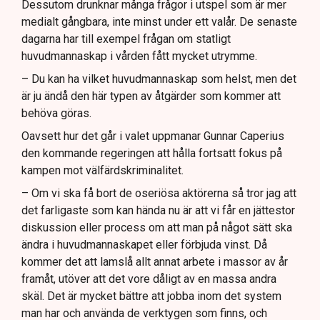
Dessutom drunknar många frågor i utspel som är mer
medialt gångbara, inte minst under ett valår. De senaste
dagarna har till exempel frågan om statligt
huvudmannaskap i vården fått mycket utrymme.
– Du kan ha vilket huvudmannaskap som helst, men det
är ju ändå den här typen av åtgärder som kommer att
behöva göras.
Oavsett hur det går i valet uppmanar Gunnar Caperius
den kommande regeringen att hålla fortsatt fokus på
kampen mot välfärdskriminalitet.
– Om vi ska få bort de oseriösa aktörerna så tror jag att
det farligaste som kan hända nu är att vi får en jättestor
diskussion eller process om att man på något sätt ska
ändra i huvudmannaskapet eller förbjuda vinst. Då
kommer det att lamslå allt annat arbete i massor av år
framåt, utöver att det vore dåligt av en massa andra
skäl. Det är mycket bättre att jobba inom det system
man har och använda de verktygen som finns, och