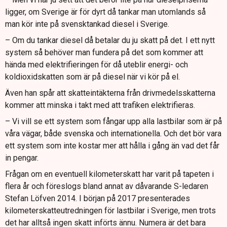
ligger, om Sverige är för dyrt då tankar man utomlands så
man kör inte på svensktankad diesel i Sverige.
– Om du tankar diesel då betalar du ju skatt på det. I ett nytt
system så behöver man fundera på det som kommer att
hända med elektrifieringen för då uteblir energi- och
koldioxidskatten som är på diesel när vi kör på el.
Även han spår att skatteintäkterna från drivmedelsskatterna
kommer att minska i takt med att trafiken elektrifieras.
– Vi vill se ett system som fångar upp alla lastbilar som är på
våra vägar, både svenska och internationella. Och det bör vara
ett system som inte kostar mer att hålla i gång än vad det får
in pengar.
Frågan om en eventuell kilometerskatt har varit på tapeten i
flera år och föreslogs bland annat av dåvarande S-ledaren
Stefan Löfven 2014. I början på 2017 presenterades
kilometerskatteutredningen för lastbilar i Sverige, men trots
det har alltså ingen skatt införts ännu. Numera är det bara