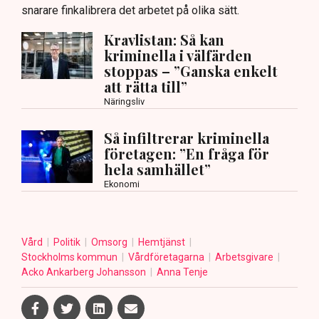
snarare finkalibrera det arbetet på olika sätt.
Kravlistan: Så kan
kriminella i välfärden
stoppas – ”Ganska enkelt
att rätta till”
Näringsliv
Så infiltrerar kriminella
företagen: ”En fråga för
hela samhället”
Ekonomi
Vård
Politik
Omsorg
Hemtjänst
Stockholms kommun
Vårdföretagarna
Arbetsgivare
Acko Ankarberg Johansson
Anna Tenje