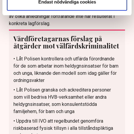
justitieutskottet. I skrivelsen påminner organisationen
Endast nödvändiga cookies
om ett antal förslag som lagts fram tidigare, men som
av olika anledningar fortfarande inte har resulterat i
konkreta lagförslag.
Vårdföretagarnas förslag på
åtgärder mot välfärdskriminalitet
• Låt Polisen kontrollera och utfärda förordnande
för de som arbetar inom heldygnsinsatser för barn
och unga, liknande den modell som idag gäller för
ordningsvakter
• Låt Polisen granska och ackreditera personer
som vill bedriva HVB-verksamhet eller andra
heldygnsinsatser, som konsulentstödda
familjehem, för barn och unga
• Uppdra till IVO att regelbundet genomföra
riskbaserad fysisk tillsyn i alla tillståndspliktiga