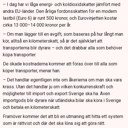
– I dag har vi låga energi- och koldioxidskatter jämfört med
andra EU-länder. Den årliga fordonsskatten för en modern
lastbil (Euro 6) är runt 500 kronor, och Eurovinjetten kostar
cirka 13 000–14 000 kronor per år.
– Om man lägger till en avgift, som baseras på hur långt man
kör, alltså en kilometerskatt, så är det självklart att
transporterna blir dyrare – och det drabbar alla som behöver
köpa transporter.
De ökade kostnaderna kommer att föras över till alla som
köper transporter, menar han.
– Det handlar egentligen inte om åkerierna om man ska vara
krass. Utan det handlar ju om vilken konkurrenskraft och
möjligheter till import och export Sverige ska ha. Även
importgods blir dyrare när utländska bilar ska köra i Sverige
och betala en kilometerskatt.
Framöver kommer det att bli en utmaning att hitta ett system
som är rättvist och där det ska löna sig att göra rätt.