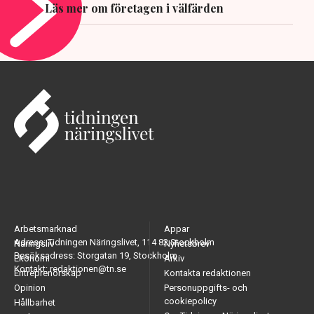
Läs mer om företagen i välfärden
Arbetsmarknad
Appar
Adress: Tidningen Näringslivet, 114 82 Stockholm
Näringsliv
Nyhetsbrev
Besöksadress: Storgatan 19, Stockholm
Ekonomi
Arkiv
Kontakt: redaktionen@tn.se
Entreprenörskap
Kontakta redaktionen
Opinion
Personuppgifts- och
cookiepolicy
Hållbarhet