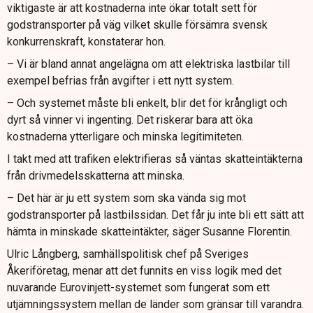
viktigaste är att kostnaderna inte ökar totalt sett för
godstransporter på väg vilket skulle försämra svensk
konkurrenskraft, konstaterar hon.
– Vi är bland annat angelägna om att elektriska lastbilar till
exempel befrias från avgifter i ett nytt system.
– Och systemet måste bli enkelt, blir det för krångligt och
dyrt så vinner vi ingenting. Det riskerar bara att öka
kostnaderna ytterligare och minska legitimiteten.
I takt med att trafiken elektrifieras så väntas skatteintäkterna
från drivmedelsskatterna att minska.
– Det här är ju ett system som ska vända sig mot
godstransporter på lastbilssidan. Det får ju inte bli ett sätt att
hämta in minskade skatteintäkter, säger Susanne Florentin.
Ulric Långberg, samhällspolitisk chef på Sveriges
Åkeriföretag, menar att det funnits en viss logik med det
nuvarande Eurovinjett-systemet som fungerat som ett
utjämningssystem mellan de länder som gränsar till varandra.