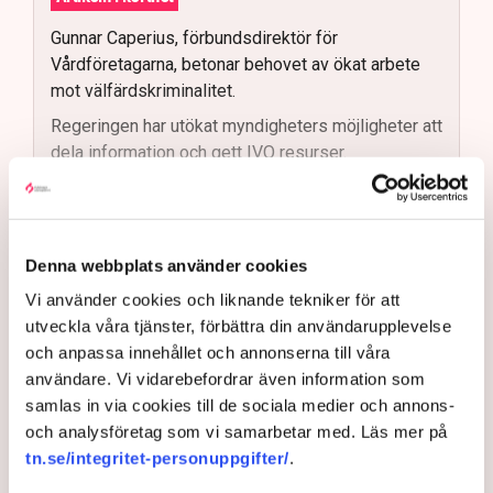
Gunnar Caperius, förbundsdirektör för
Vårdföretagarna, betonar behovet av ökat arbete
mot välfärdskriminalitet.
Regeringen har utökat myndigheters möjligheter att
dela information och gett IVO resurser.
Men kontrollen och uppföljningen av
vårdinrättningar måste förbättras, enligt Caperius.
Vårdföretagarna vill se skärpta
Läs mer
Denna webbplats använder cookies
bakgrundskontroller och mer fysisk tillsyn.
Vi använder cookies och liknande tekniker för att
Stockholms stad ses som ett gott exempel när det
Vårdföretagarna välkomnar att den sittande regeringen
utveckla våra tjänster, förbättra din användarupplevelse
kommer till effektiv kontroll av vårdinrättningar.
bland annat har utökat möjligheterna för myndigheter att
och anpassa innehållet och annonserna till våra
dela information med varandra och att Inspektionen för
Framtida lagstiftning bör möjliggöra kontinuerlig
användare. Vi vidarebefordrar även information som
vård och omsorg, IVO, fått mer resurser. Men framåt
kontroll av anställda inom vården, anser
samlas in via cookies till de sociala medier och annons-
måste kontrollverksamheten och uppföljningen fungera
Vårdföretagarna.
och analysföretag som vi samarbetar med. Läs mer på
bättre än den har gjort hittills, anser Gunnar Caperius.
tn.se/integritet-personuppgifter/
.
– Det är superviktigt att stoppa de oseriösa och