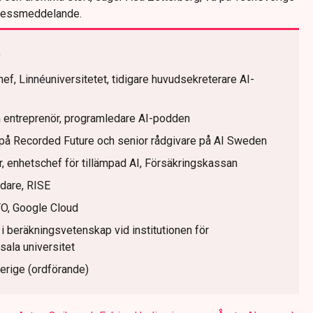
 pressmeddelande.
n
, Linnéuniversitetet, tidigare huvudsekreterare AI-
h entreprenör, programledare AI-podden
AI på Recorded Future och senior rådgivare på AI Sweden
 enhetschef för tillämpad AI, Försäkringskassan
edare, RISE
O, Google Cloud
i beräkningsvetenskap vid institutionen för
sala universitet
erige (ordförande)