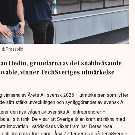
ld: Pressbild
ian Hedin, grundarna av det snabbväxande
ovable, vinner TechSveriges utmärkelse
g vinnarna av Årets AI-svensk 2025 – utmärkelsen som lyfter
e sätt stärkt utvecklingen och synliggörandet av svensk AI.
terar den nya vågen av svenska AI-entreprenörer –
ala i sitt tänk. De visar att Sverige är en kraft att räkna med i
att innovation i världsklass växer fram här. Deras resa
sta och drömma stort, säger Åsa Zetterberg, vd på TechSverige