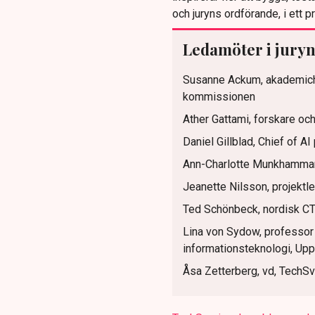
och juryns ordförande, i ett
Ledamöter i jury
Susanne Ackum, akademichef
kommissionen
Ather Gattami, forskare oc
Daniel Gillblad, Chief of 
Ann-Charlotte Munkhammar,
Jeanette Nilsson, projektl
Ted Schönbeck, nordisk CT
Lina von Sydow, professor 
informationsteknologi, Upp
Åsa Zetterberg, vd, TechSv