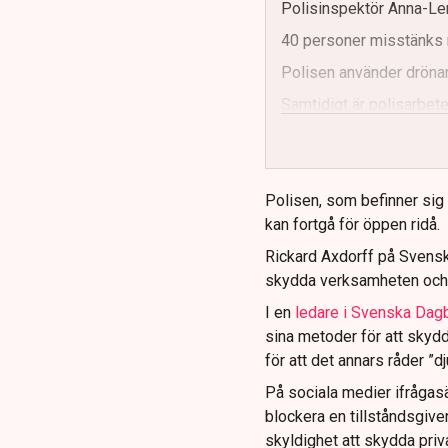
Polisinspektör Anna-Len
40 personer misstänks 
Polisen använder drönar
Samtidigt är polisarbetet
och gränser.
Polisen, som befinner sig på
kan fortgå för öppen ridå.
Rickard Axdorff på Svensk
skydda verksamheten och
I en
ledare i Svenska Dag
sina metoder för att skyd
för att det annars råder ”d
På sociala medier ifrågasä
blockera en tillståndsgive
skyldighet att skydda pr