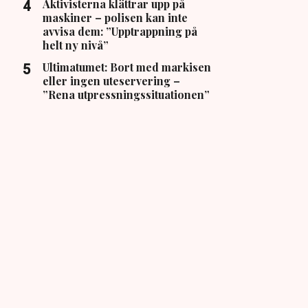
Aktivisterna klättrar upp på
maskiner – polisen kan inte
avvisa dem: ”Upptrappning på
helt ny nivå”
Ultimatumet: Bort med markisen
eller ingen uteservering –
”Rena utpressningssituationen”