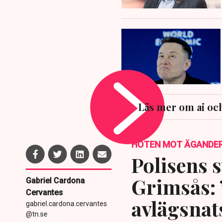
Läs mer om ai oc
HOTEN MOT ÄGANDE
Polisens s
Grimsås: 
Gabriel Cardona
Cervantes
avlägsnat
gabriel.cardona.cervantes
@tn.se