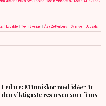
rna Anton Osika och Fabian Hedin vinnare av Årets AI-svensk
ka
Lovable
Tech Sverige
Åsa Zetterberg
Sverige
Uppsala
Ledare: Människor med idéer är
den viktigaste resursen som finns