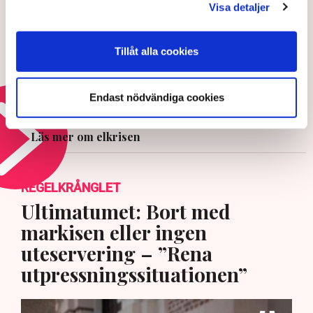
Visa detaljer
5 AUGUSTI 2026 |
Tillåt alla cookies
Utredare ska se över kritiserade
elnätsavgifter
Endast nödvändiga cookies
23 JULI 2026 |
Läs mer om elkrisen
REGELKRÅNGLET
Ultimatumet: Bort med
markisen eller ingen
uteservering – ”Rena
utpressningssituationen”