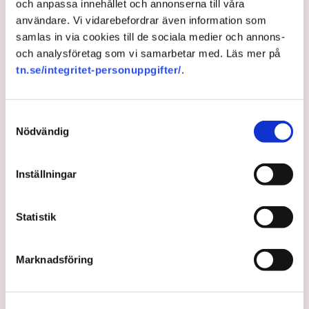
och anpassa innehållet och annonserna till våra
– Småföretagare har redan mycket att hantera, men elen är en
användare. Vi vidarebefordrar även information som
bra startpunkt för den som vill sänka sina kostnader, säger
samlas in via cookies till de sociala medier och annons-
Hans Johansson, energiexpert på Fjordkraft Företag.
och analysföretag som vi samarbetar med. Läs mer på
tn.se/integritet-personuppgifter/
.
Elpriser
Fjordkraft
Hans Johansson
Samtyckesval
Nödvändig
Redaktionen
Inställningar
Publicerad:
6 nov 2025, 14:30
Statistik
Uppdaterad:
7 nov 2025, 08:08
LÄS ÄVEN
Marknadsföring
Värme och torka pressar Europas
kärnkraft