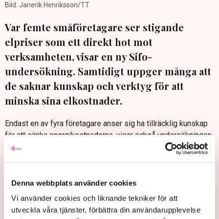
Bild: Janerik Henriksson/TT
Var femte småföretagare ser stigande
elpriser som ett direkt hot mot
verksamheten, visar en ny Sifo-
undersökning. Samtidigt uppger många att
de saknar kunskap och verktyg för att
minska sina elkostnader.
Endast en av fyra företagare anser sig ha tillräcklig kunskap
för att sänka energikostnaderna, visar också undersökningen,
som elhandelsföretaget Fjordkraft Företag har genomfört
tillsammans med Sifo.
Vidare framgår det att två av fem småföretagare (41 procent)
Denna webbplats använder cookies
vill se en tydligare energipolitik. Samtidigt anser nästa alla
tillfrågade (95 procent) att energibolagen bör vara mer
Vi använder cookies och liknande tekniker för att
transparenta kring priser och villkor.
utveckla våra tjänster, förbättra din användarupplevelse