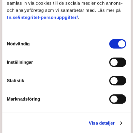
samlas in via cookies till de sociala medier och annons-
och analysföretag som vi samarbetar med. Läs mer på
Forskning
Vapen
Nobelpriset
Marknader
Lunds universitet
Štefan Šándor
Narkotika
Sydsvenskan
Lund
Ukraina
tn.se/integritet-personuppgifter/
.
Samtyckesval
Nödvändig
Redaktionen
Inställningar
Publicerad:
6 okt 2025, 14:30
Uppdaterad:
7 okt 2025, 07:37
Statistik
LÄS ÄVEN
Försvaret ska bli mer innovativt
tillsammans med näringslivet
Marknadsföring
21 JULI 2026 |
Visa detaljer
Nytt system: Ska varna via mobilen