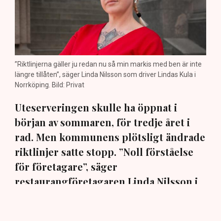
”Riktlinjerna gäller ju redan nu så min markis med ben är inte
längre tillåten”, säger Linda Nilsson som driver Lindas Kula i
Norrköping. Bild: Privat
Uteserveringen skulle ha öppnat i
början av sommaren, för tredje året i
rad. Men kommunens plötsligt ändrade
riktlinjer satte stopp. ”Noll förståelse
för företagare”, säger
restaurangföretagaren Linda Nilsson i
Norrköping till TN.
En markis med fyra ben. Den har hamnat i centrum när