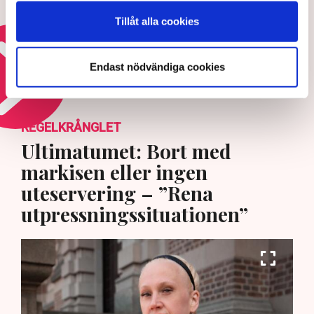
vid fara
Tillåt alla cookies
24 MAJ 2026 |
Endast nödvändiga cookies
Läs mer om den svenska säkerheten
REGELKRÅNGLET
Ultimatumet: Bort med
markisen eller ingen
uteservering – ”Rena
utpressningssituationen”