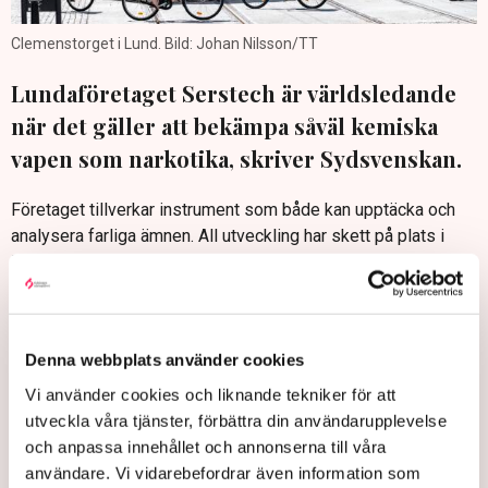
Clemenstorget i Lund. Bild: Johan Nilsson/TT
Lundaföretaget Serstech är världsledande
när det gäller att bekämpa såväl kemiska
vapen som narkotika, skriver Sydsvenskan.
Företaget tillverkar instrument som både kan upptäcka och
analysera farliga ämnen. All utveckling har skett på plats i
Lund och nu vill de bygga ut ännu mer.
– Vi har produktionskapacitet i dag så att vi kan sälja för
kanske 200 miljoner om året, så vi är redo att fortsätta att
expandera. Och det vill vi göra i Lund, säger vd:n Stefan
Denna webbplats använder cookies
Sandor till Sydsvenskan.
Vi använder cookies och liknande tekniker för att
Sydsvenskan: Lundauppfinning stoppar knark och kemiska
utveckla våra tjänster, förbättra din användarupplevelse
vapen
och anpassa innehållet och annonserna till våra
användare. Vi vidarebefordrar även information som