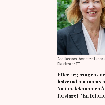
Åsa Hansson, docent vid Lunds un
Ekströmer / TT
Efter regeringens o
halverad matmoms har
Nationalekonomen Ås
förslaget. ”En felprio