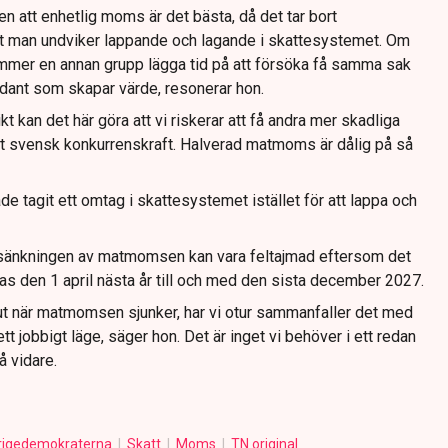
n att enhetlig moms är det bästa, då det tar bort
tt man undviker lappande och lagande i skattesystemet. Om
mmer en annan grupp lägga tid på att försöka få samma sak
sådant som skapar värde, resonerar hon.
sikt kan det här göra att vi riskerar att få andra mer skadliga
mot svensk konkurrenskraft. Halverad matmoms är dålig på så
e tagit ett omtag i skattesystemet istället för att lappa och
 sänkningen av matmomsen kan vara feltajmad eftersom det
as den 1 april nästa år till och med den sista december 2027.
 ut när matmomsen sjunker, har vi otur sammanfaller det med
 ett jobbigt läge, säger hon. Det är inget vi behöver i ett redan
å vidare.
rigedemokraterna
Skatt
Moms
TN original