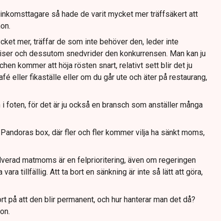
inkomsttagare så hade de varit mycket mer träffsäkert att
hon.
ket mer, träffar de som inte behöver den, leder inte
priser och dessutom snedvrider den konkurrensen. Man kan ju
hen kommer att höja rösten snart, relativt sett blir det ju
afé eller fikaställe eller om du går ute och äter på restaurang,
 i foten, för det är ju också en bransch som anställer många
 Pandoras box, där fler och fler kommer vilja ha sänkt moms,
verad matmoms är en felprioritering, även om regeringen
ara tillfällig. Att ta bort en sänkning är inte så lätt att göra,
tort på att den blir permanent, och hur hanterar man det då?
on.