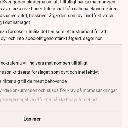
h Sverigedemokraterna om att tillfälligt sänka matmomsen
ts av starka reaktioner. Inte minst från nationalekonomikåren.
s universitet, beskriver åtgärden som dyr, ineffektiv och
 i det här läget.
man försöker utmåla det här som ett instrument för att
dyr och inte speciellt genomtänkt åtgärd, säger hon.
kraterna vill halvera matmomsen tillfälligt.
on kritiserar förslaget som dyrt och ineffektivt.
 riktar sig till de mest behövande.
dvrida konkurrensen och skapa fler krav på momssänkningar.
gsiktiga negativa effekter på skattesystemet och
hela skattesystemet vore bättre än tillfälliga lösningar.
Läs mer