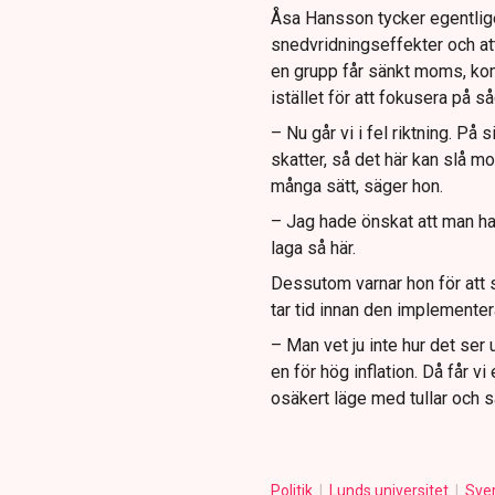
Åsa Hansson tycker egentlige
snedvridningseffekter och a
en grupp får sänkt moms, ko
istället för att fokusera på 
– Nu går vi i fel riktning. På 
skatter, så det här kan slå 
många sätt, säger hon.
– Jag hade önskat att man had
laga så här.
Dessutom varnar hon för att
tar tid innan den implementer
– Man vet ju inte hur det ser
en för hög inflation. Då får vi
osäkert läge med tullar och s
Politik
Lunds universitet
Sve