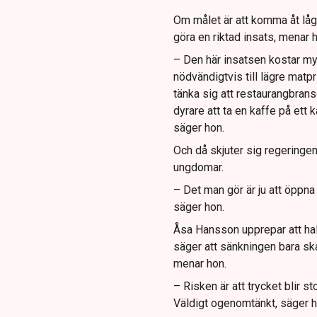
Om målet är att komma åt låg
göra en riktad insats, menar 
– Den här insatsen kostar myc
nödvändigtvis till lägre mat
tänka sig att restaurangbransc
dyrare att ta en kaffe på ett k
säger hon.
Och då skjuter sig regeringen
ungdomar.
– Det man gör är ju att öppna
säger hon.
Åsa Hansson upprepar att hal
säger att sänkningen bara ska v
menar hon.
– Risken är att trycket blir s
Väldigt ogenomtänkt, säger h