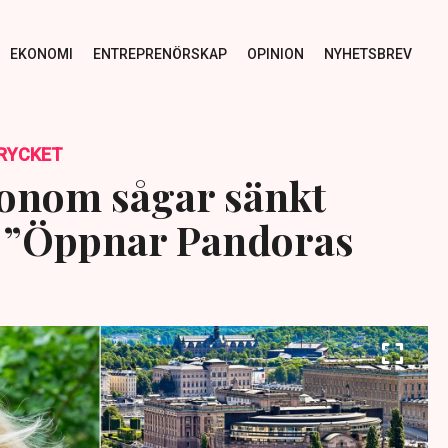
EKONOMI
ENTREPRENÖRSKAP
OPINION
NYHETSBREV
RYCKET
konom sågar sänkt
”Öppnar Pandoras