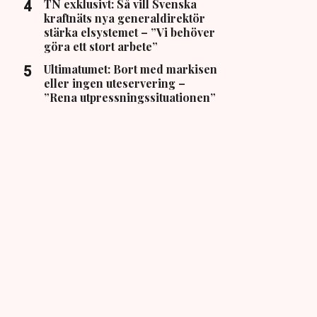
TN exklusivt: Så vill Svenska
kraftnäts nya generaldirektör
stärka elsystemet – ”Vi behöver
göra ett stort arbete”
Ultimatumet: Bort med markisen
eller ingen uteservering –
”Rena utpressningssituationen”