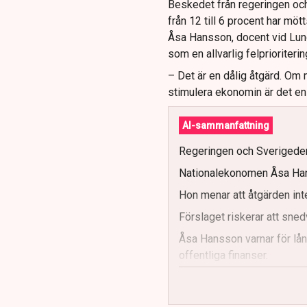
Beskedet från regeringen oc
från 12 till 6 procent har möt
Åsa Hansson, docent vid Lund
som en allvarlig felprioritering
– Det är en dålig åtgärd. Om 
stimulera ekonomin är det en 
AI-sammanfattning
Regeringen och Sverigedemo
Nationalekonomen Åsa Hanss
Hon menar att åtgärden inte
Förslaget riskerar att sne
Åsa Hansson varnar för lån
offentliga finanser.
Hon anser att ett omtag av 