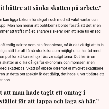
it bättre att sänka skatten på arbete.”
m kan ligga bakom förslaget i och med att valet väntar och
rupp. Men hon menar att politikerna borde förstå att det är en
mer att träffa målet, snarare riskerar den att leda till en rad
offentlig sektor som ska finansieras, så är det viktigt att ta in
iga sätt för att få så stor kaka som möjligt eller ha råd med
empel för att kunna höja försvarsutgifterna. Det här är en
ka skatter är olika dåliga för ekonomin, och momsen är en
 bred skattebas. Skatt på arbete däremot är mycket skadligare
n ur detta perspektiv är det dåligt, det hade ju varit bättre att
er hon.
 att man hade tagit ett omtag i
stället för att lappa och laga så här.”