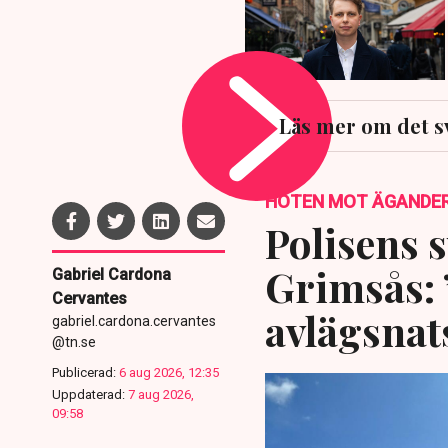
Läs mer om det s
HOTEN MOT ÄGANDE
Polisens s
Grimsås: 
Gabriel Cardona
Cervantes
avlägsnat
gabriel.cardona.cervantes
@tn.se
Publicerad:
6 aug 2026, 12:35
Uppdaterad:
7 aug 2026,
09:58