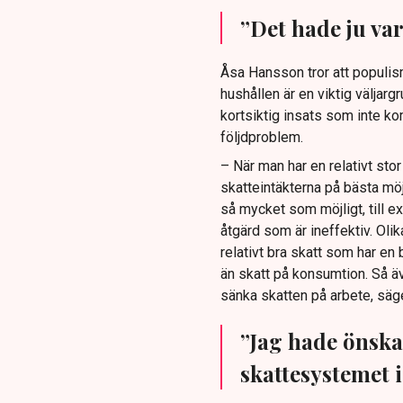
”Det hade ju var
Åsa Hansson tror att populis
hushållen är en viktig väljarg
kortsiktig insats som inte kom
följdproblem.
– När man har en relativt stor 
skatteintäkterna på bästa möjl
så mycket som möjligt, till ex
åtgärd som är ineffektiv. Oli
relativt bra skatt som har en
än skatt på konsumtion. Så äve
sänka skatten på arbete, säg
”Jag hade önskat
skattesystemet i