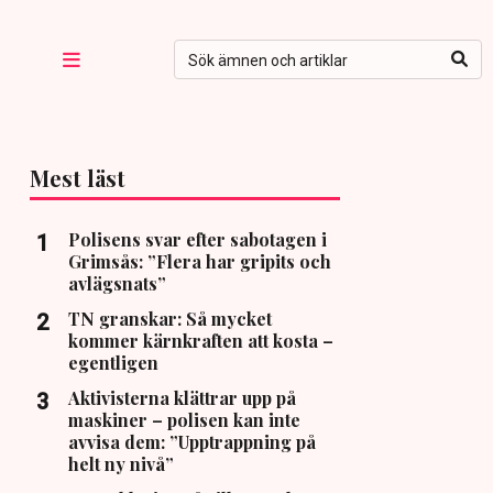
Mest läst
Polisens svar efter sabotagen i
Grimsås: ”Flera har gripits och
avlägsnats”
TN granskar: Så mycket
kommer kärnkraften att kosta –
egentligen
Aktivisterna klättrar upp på
maskiner – polisen kan inte
avvisa dem: ”Upptrappning på
helt ny nivå”