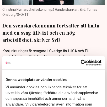
Christina Nyman, chefsekonom på Handelsbanken. Bild: Tomas
Oneborg/SvD/TT
Den svenska ekonomin fortsätter att halta
med en svag tillväxt och en hög
arbetslöshet, skriver SvD.
Konjunkturläget är svagare i Sverige än i USA och EU-
området, säger Christina Nyman, chefsekonom på
Handelsbanken till SvD.
– Ekonomin är fortsatt svag och vi ser fortfarande ingen
förbättring, säger hon.
Denna webbplats använder cookies
Hon menar dock att BNP-tillväxten att ta fart senare i år samt
Vi använder cookies och liknande tekniker för att
att ekonomin kommer gynnas av nästa års statsbudget.
utveckla våra tjänster, förbättra din användarupplevelse
SvD: Sveriges ekonomi haltar: ”Ser ingen förbättring”
och anpassa innehållet och annonserna till våra
användare. Vi vidarebefordrar även information som