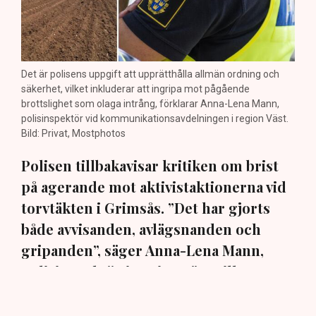
Det är polisens uppgift att upprätthålla allmän ordning och
säkerhet, vilket inkluderar att ingripa mot pågående
brottslighet som olaga intrång, förklarar Anna-Lena Mann,
polisinspektör vid kommunikationsavdelningen i region Väst.
Bild: Privat, Mostphotos
Polisen tillbakavisar kritiken om brist
på agerande mot aktivistaktionerna vid
torvtäkten i Grimsås. ”Det har gjorts
både avvisanden, avlägsnanden och
gripanden”, säger Anna-Lena Mann,
polisinspektör i region Väst, till TN.
Torvtäkten i Grimsås i Tranemo kommun har sedan 28