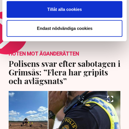
ekonomin – starkare läge än
Tillåt alla cookies
normalt
30 JULI 2026 |
Endast nödvändiga cookies
Läs mer om den svenska konjunkturen
HOTEN MOT ÄGANDERÄTTEN
Polisens svar efter sabotagen i
Grimsås: ”Flera har gripits
och avlägsnats”