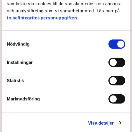
samlas in via cookies till de sociala medier och annons-
och analysföretag som vi samarbetar med. Läs mer på
Inflation
Arbetslöshet
Ekonomi
BNP
Handelsbanken
tn.se/integritet-personuppgifter/
.
Tillväxt
USA
Sverige
Samtyckesval
Nödvändig
Redaktionen
Inställningar
Publicerad:
12 aug 2025, 10:30
Uppdaterad:
14 aug 2025, 09:02
Statistik
LÄS ÄVEN
Konkurserna ökar igen
Marknadsföring
3 AUGUSTI 2026 |
Visa detaljer
Konjunkturinstitutet: Nytt lyft i