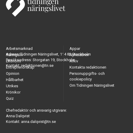
Arbetsmarknad
Appar
Adress: Tidningen Näringslivet, 114 82 Stockholm
Näringsliv
Nyhetsbrev
Besöksadress: Storgatan 19, Stockholm
Ekonomi
Arkiv
Kontakt: redaktionen@tn.se
Entreprenörskap
Kontakta redaktionen
Opinion
Personuppgifts- och
cookiepolicy
Hållbarhet
Om Tidningen Näringslivet
Utrikes
Krönikor
Quiz
Chefredaktör och ansvarig utgivare:
Anna Dalqvist
Kontakt: anna.dalqvist@tn.se