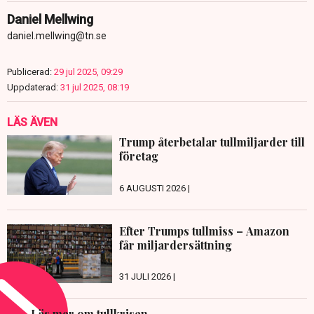
Daniel Mellwing
daniel.mellwing@tn.se
Publicerad:
29 jul 2025, 09:29
Uppdaterad:
31 jul 2025, 08:19
LÄS ÄVEN
Trump återbetalar tullmiljarder till
företag
6 AUGUSTI 2026 |
Efter Trumps tullmiss – Amazon
får miljardersättning
31 JULI 2026 |
Läs mer om tullkrisen