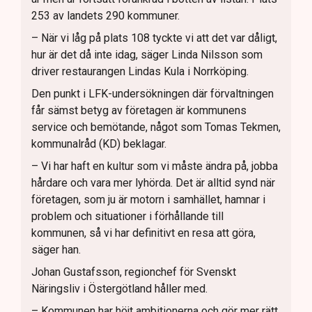
253 av landets 290 kommuner.
– När vi låg på plats 108 tyckte vi att det var dåligt,
hur är det då inte idag, säger Linda Nilsson som
driver restaurangen Lindas Kula i Norrköping.
Den punkt i LFK-undersökningen där förvaltningen
får sämst betyg av företagen är kommunens
service och bemötande, något som Tomas Tekmen,
kommunalråd (KD) beklagar.
– Vi har haft en kultur som vi måste ändra på, jobba
hårdare och vara mer lyhörda. Det är alltid synd när
företagen, som ju är motorn i samhället, hamnar i
problem och situationer i förhållande till
kommunen, så vi har definitivt en resa att göra,
säger han.
Johan Gustafsson, regionchef för Svenskt
Näringsliv i Östergötland håller med.
– Kommunen har höjt ambitionerna och gör mer rätt