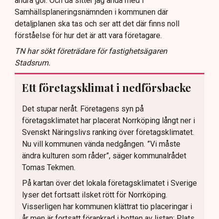
andra gör. Och då sitter jag ändå med i
Samhällsplaneringsnämnden i kommunen där
detaljplanen ska tas och ser att det där finns noll
förståelse för hur det är att vara företagare.
TN har sökt företrädare för fastighetsägaren
Stadsrum.
Ett företagsklimat i nedförsbacke
Det stupar neråt. Företagens syn på
företagsklimatet har placerat Norrköping långt ner i
Svenskt Näringslivs ranking över företagsklimatet.
Nu vill kommunen vända nedgången. ”Vi måste
ändra kulturen som råder”, säger kommunalrådet
Tomas Tekmen.
På kartan över det lokala företagsklimatet i Sverige
lyser det fortsatt ilsket rött för Norrköping.
Visserligen har kommunen klättrat tio placeringar i
år men är fortsatt förankrad i botten av listan: Plats