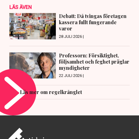
LÄS ÄVEN
Debatt: Då tvingas företagen
kassera fullt fungerande
varor
28 JULI 2026 |
Professorn: Försiktighet,
följsamhet och feghet präglar
myndigheter
22 JULI 2026 |
Läs mer om regelkrånglet