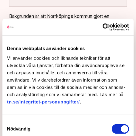
Kommunen vill skapa enhetliga regler för
uteserveringar.
Bakgrunden är att Norrköpings kommun gjort en
översyn och revidering av de regler som gäller för
Lindas Kula ställer in uteserveringen för
stadens uteserveringar. Ambitionen är att tillstånden
sommaren.
ska vara enhetliga och enkla att leva upp till.
– Tidigare har det varit ett problem i Norrköping med en
Denna webbplats använder cookies
godtycklighet kring den här branschen, där kommunen
Vi använder cookies och liknande tekniker för att
tillåtit vissa krögare att göra saker som andra inte fått
utveckla våra tjänster, förbättra din användarupplevelse
göra utan att kunna motivera det på ett rimligt sätt,
och anpassa innehållet och annonserna till våra
säger Johan Gustafsson, Svenskt Näringslivs
användare. Vi vidarebefordrar även information som
regionchef i Östergötland.
samlas in via cookies till de sociala medier och annons-
och analysföretag som vi samarbetar med. Läs mer på
Upprörda företagare
tn.se/integritet-personuppgifter/
.
I korthet innebär förändringen att en del av det som
kallas allmän platsmark ändras till att bli så kallad
kvartersmark. Allmän platsmark är till för allmänheten
Samtyckesval
och kan bara upplåtas för annan verksamhet, till
Nödvändig
exempel en uteservering, under begränsad tid och får