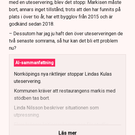
med en uteservering, blev det stopp: Markisen måste
bort, annars inget tillstånd, trots att den har funnits på
plats i över tio år, har ett bygglov från 2015 och är
godkänd sedan 2018.
– Dessutom har jag ju haft den över uteserveringen de
två senaste somrarna, så hur kan det bli ett problem
nu?
AI-sammanfattning
Norrköpings nya riktlinjer stoppar Lindas Kulas
uteservering.
Kommunen kräver att restaurangens markis med
stödben tas bort.
Linda Nilsson beskriver situationen som
utpressning.
Flera krögare kritiserar kommunen för otydlig
kommunikation.
Läs mer