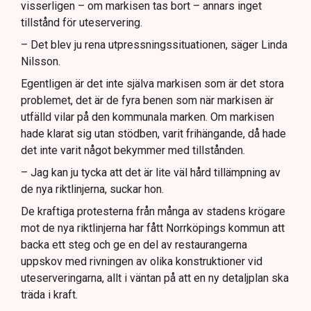
visserligen – om markisen tas bort – annars inget
tillstånd för uteservering.
– Det blev ju rena utpressningssituationen, säger Linda
Nilsson.
Egentligen är det inte själva markisen som är det stora
problemet, det är de fyra benen som när markisen är
utfälld vilar på den kommunala marken. Om markisen
hade klarat sig utan stödben, varit frihängande, då hade
det inte varit något bekymmer med tillstånden.
– Jag kan ju tycka att det är lite väl hård tillämpning av
de nya riktlinjerna, suckar hon.
De kraftiga protesterna från många av stadens krögare
mot de nya riktlinjerna har fått Norrköpings kommun att
backa ett steg och ge en del av restaurangerna
uppskov med rivningen av olika konstruktioner vid
uteserveringarna, allt i väntan på att en ny detaljplan ska
träda i kraft.