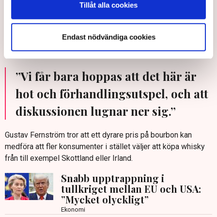
försäljningen utvecklas sämre jämfört med andra produkter.
Tillåt alla cookies
Det kan i sin tur innebära att de får mindre utrymme hos
Systembolaget och att konkurrenskraften därmed skadas på
Endast nödvändiga cookies
lång sikt. Dessutom talas det om en andra våg där fler
kategorier än bourbon skulle beläggas med tull.
”Vi får bara hoppas att det här är
hot och förhandlingsutspel, och att
diskussionen lugnar ner sig.”
Gustav Fernström tror att ett dyrare pris på bourbon kan
medföra att fler konsumenter i stället väljer att köpa whisky
från till exempel Skottland eller Irland.
Snabb upptrappning i
tullkriget mellan EU och USA:
”Mycket olyckligt”
Ekonomi