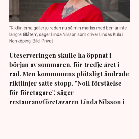
”Riktlinjerna gäller ju redan nu så min markis med ben är inte
längre tillåten”, säger Linda Nilsson som driver Lindas Kula i
Norrköping. Bild: Privat
Uteserveringen skulle ha öppnat i
början av sommaren, för tredje året i
rad. Men kommunens plötsligt ändrade
riktlinjer satte stopp. ”Noll förståelse
för företagare”, säger
restaurangföretagaren Linda Nilsson i
Norrköping till TN.
En markis med fyra ben. Den har hamnat i centrum när
Norrköpings kommun ändrat sina policys för