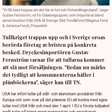
”Vi får bara hoppas att det här är hot och förhandlingsutspel”, säger
Gustav Fernström, vd för Galateagruppen, som importerar bland
annat bourbon från USA till Sverige. Bild: Fond&Fond (Magnus Fond
& Johanna Fond), Presssbild
Tullkriget trappas upp och i Sverige oroas
berörda företag av bristen på konkreta
besked. Dryckesimportören Gustav
Fernström varnar för att tullarna kommer
att slå mot försäljningen. "Redan nu märks
det tydligt att konsumenterna håller i
plånböckerna", säger han till TN.
USA har infört tullar på stål- och aluminium-produkter från
Europa och som svar på det planerar EU att kontra med egna
tullar mot USA från och med den 1 april. I EU:s första tullpaket
ingår tullar på bland annat motorcyklar och amerikansk