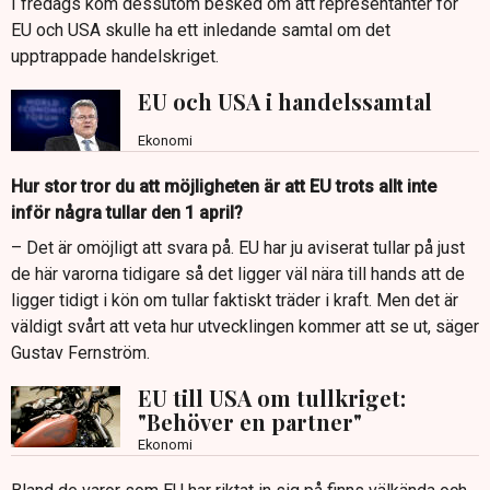
I fredags kom dessutom besked om att representanter för
EU och USA skulle ha ett inledande samtal om det
upptrappade handelskriget.
EU och USA i handelssamtal
Ekonomi
Hur stor tror du att möjligheten är att EU trots allt inte
inför några tullar den 1 april?
– Det är omöjligt att svara på. EU har ju aviserat tullar på just
de här varorna tidigare så det ligger väl nära till hands att de
ligger tidigt i kön om tullar faktiskt träder i kraft. Men det är
väldigt svårt att veta hur utvecklingen kommer att se ut, säger
Gustav Fernström.
EU till USA om tullkriget:
"Behöver en partner"
Ekonomi