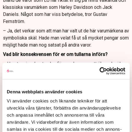
Bland de varor som EU har riktat in sig på finns välkända och
klassiska varumärken som Harley Davidson och Jack
Daniels. Något som har viss betydelse, tror Gustav
Fernström.
– Ja, det verkar som att man har valt ut de här varumärkena av
symboliska skäl. Hade man velat få ut så mycket pengar som
möjligt hade man nog satsat på andra varor.
Vad blir konsekvensen för er om tullarna införs?
– Hemtagningskostnaden för oss kommer att öka och vi har
inga marginaler som kan absorbera en tullkostnad i den
storleksordning som diskuteras. Utan det kommer
oundvikligen att märkas i priset ut mot konsument, vilket i sin
Denna webbplats använder cookies
tur kan påverka volymerna.
Vi använder cookies och liknande tekniker för att
EU:s planerade tullar på whisky ligger på 50 procent.
utveckla våra tjänster, förbättra din användarupplevelse
Innebär det att prisökningen mot konsument också kan bli
och anpassa innehållet och annonserna till våra
50 procent?
användare. Vi vidarebefordrar även information som
– Det vill jag inte uttala mig om i detta läge. Redan nu märks
samlas in via cookies till de sociala medier och annons-