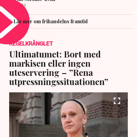
8 JULI 2026 |
Läs mer om frihandelns framtid
REGELKRÅNGLET
Ultimatumet: Bort med
markisen eller ingen
uteservering – ”Rena
utpressningssituationen”