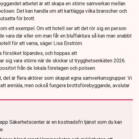
ebyggandet arbetet är att skapa en större samverkan mellan
olisen. Det kan handla om att kartlägga vilka branscher och
tsatta för brott.
om ett exempel. Om ett hotell ser att det rör sig en person
de vara där eller om man får en bluffaktura så kan man snabbt
hotell för att varna, säger Lisa Enström.
försöket löpandes, och hoppas att
 sig vara större när de skickar ut trygghetsenkäten 2026.
 positivt från de lokala företagen och polisen.
ivt, det är flera aktörer som skapat egna samverkansgrupper. Vi
r att anmäla, men också fungera brottsförebyggande, avslutar
pp Säkerhetscenter är en kostnadsfri tjänst som du kan
e.