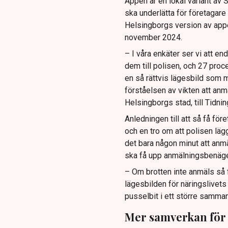
Appen är en lokal variant a
ska underlätta för företagare
Helsingborgs version av appen 
november 2024.
– I våra enkäter ser vi att en
dem till polisen, och 27 proc
en så rättvis lägesbild som 
förståelsen av vikten att anm
Helsingborgs stad, till Tidnin
Anledningen till att så få fö
och en tro om att polisen läg
det bara någon minut att anmä
ska få upp anmälningsbenäg
– Om brotten inte anmäls så fi
lägesbilden för näringslivets
pusselbit i ett större samma
Mer samverkan för 