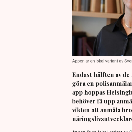
Appen är en lokal variant av Sv
Endast hälften av de f
göra en polisanmälan
app hoppas Helsingbor
behöver få upp anmä
vikten att anmäla bro
näringslivsutvecklare