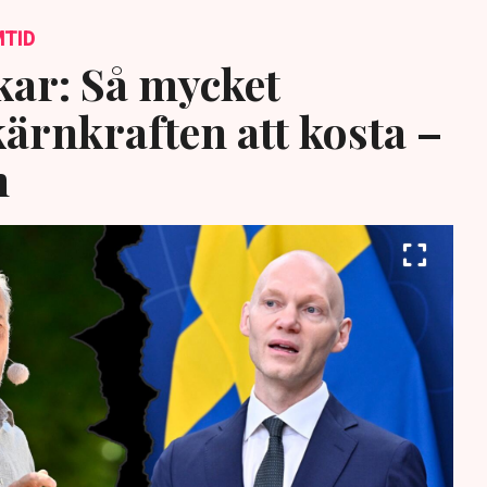
MTID
ar: Så mycket
rnkraften att kosta –
n