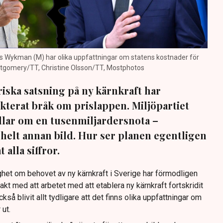
as Wykman (M) har olika uppfattningar om statens kostnader för
ontgomery/TT, Christine Olsson/TT, Mostphotos
iska satsning på ny kärnkraft har
fekterat bråk om prislappen. Miljöpartiet
dlar om en tusenmiljardersnota –
helt annan bild. Hur ser planen egentligen
 alla siffror.
ighet om behovet av ny kärnkraft i Sverige har förmodligen
akt med att arbetet med att etablera ny kärnkraft fortskridit
kså blivit allt tydligare att det finns olika uppfattningar om
 ut.