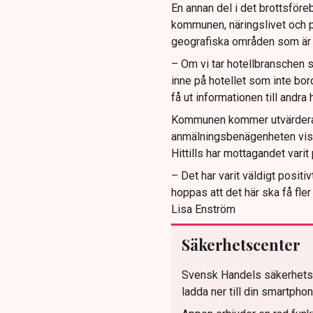
En annan del i det brottsför
kommunen, näringslivet och p
geografiska områden som är u
– Om vi tar hotellbranschen s
inne på hotellet som inte bor
få ut informationen till andra 
Kommunen kommer utvärdera 
anmälningsbenägenheten visar
Hittills har mottagandet varit
– Det har varit väldigt posit
hoppas att det här ska få fle
Lisa Enström
Säkerhetscenter
Svensk Handels säkerhetsa
ladda ner till din smartphon