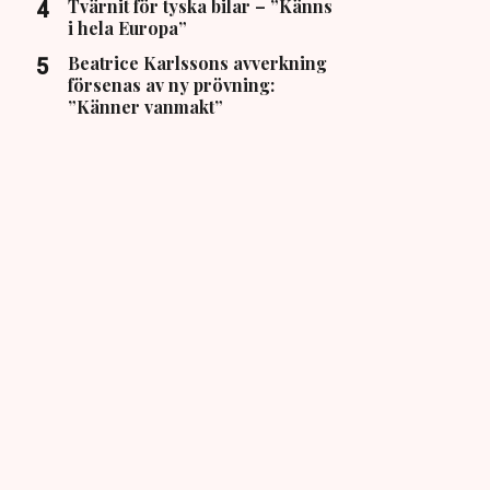
Tvärnit för tyska bilar – ”Känns
i hela Europa”
Beatrice Karlssons avverkning
försenas av ny prövning:
”Känner vanmakt”