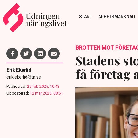
START
ARBETSMARKNAD
BROTTEN MOT FÖRETA
Stadens st
få företag 
Erik Ekerlid
erik.ekerlid@tn.se
Publicerad:
25 feb 2025, 10:43
Uppdaterad:
12 mar 2025, 08:51