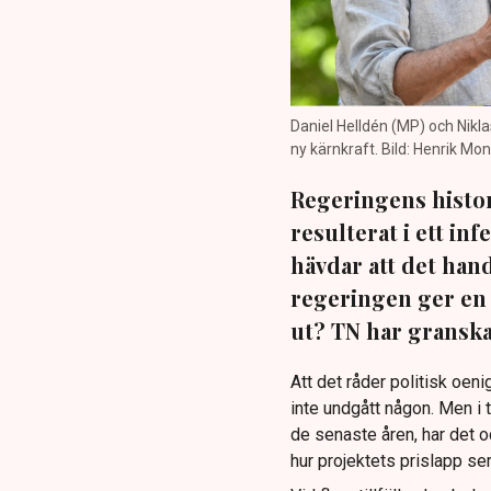
Daniel Helldén (MP) och Nikl
ny kärnkraft. Bild: Henrik M
Regeringens histor
resulterat i ett in
hävdar att det han
regeringen ger en 
ut? TN har granskat
Att det råder politisk oen
inte undgått någon. Men i t
de senaste åren, har det oc
hur projektets prislapp ser