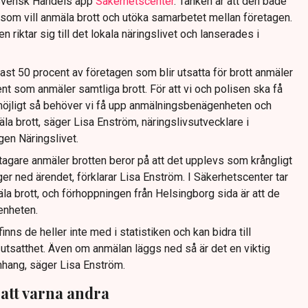
v Svensk Handels app
Säkerhetscenter
. Tanken är att den både
 som vill anmäla brott och utöka samarbetet mellan företagen.
riktar sig till det lokala näringslivet och lanserades i
dast 50 procent av företagen som blir utsatta för brott anmäler
ent som anmäler samtliga brott. För att vi och polisen ska få
möjligt så behöver vi få upp anmälningsbenägenheten och
äla brott, säger Lisa Enström, näringslivsutvecklare i
gen Näringslivet.
retagare anmäler brotten beror på att det upplevs som krångligt
ger ned ärendet, förklarar Lisa Enström. I Säkerhetscenter tar
la brott, och förhoppningen från Helsingborg sida är att de
enheten.
nns de heller inte med i statistiken och kan bidra till
 utsatthet. Även om anmälan läggs ned så är det en viktig
nhang, säger Lisa Enström.
att varna andra