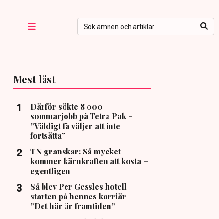
Mest läst
Därför sökte 8 000
sommarjobb på Tetra Pak –
”Väldigt få väljer att inte
fortsätta”
TN granskar: Så mycket
kommer kärnkraften att kosta –
egentligen
Så blev Per Gessles hotell
starten på hennes karriär –
”Det här är framtiden”