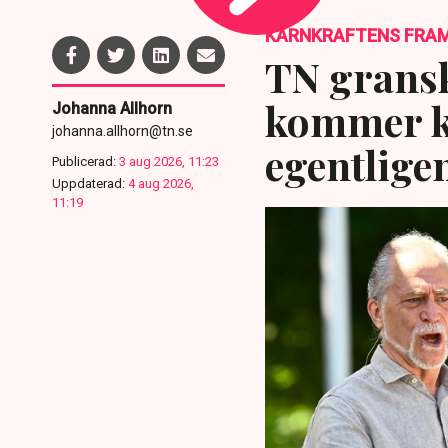
KÄRNKRAFTENS FRA
TN gransk
kommer kä
Johanna Allhorn
johanna.allhorn@tn.se
egentlige
Publicerad:
3 aug 2026, 11:23
Uppdaterad:
4 aug 2026,
11:19