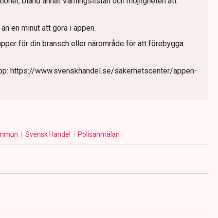
ioner, bland annat Varningslistan och möjligheten att
än en minut att göra i appen.
pper för din bransch eller närområde för att förebygga
app: https://www.svenskhandel.se/sakerhetscenter/appen-
kommun
Svensk Handel
Polisanmälan