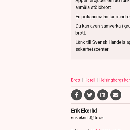
Appen erbjuder en rad funkt
anmäla stöldbrott.
En polisanmälan tar mindre 
Du kan även samverka i gru
brott.
Länk till Svensk Handels 
sakerhetscenter
Brott
Hotell
Helsingborgs 
Erik Ekerlid
erik.ekerlid@tn.se