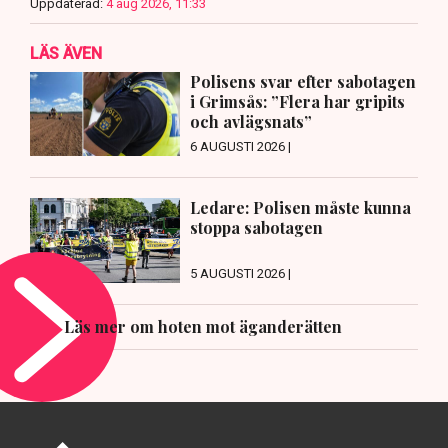
Uppdaterad:
4 aug 2026, 11:33
LÄS ÄVEN
Polisens svar efter sabotagen
i Grimsås: ”Flera har gripits
och avlägsnats”
6 AUGUSTI 2026 |
Ledare: Polisen måste kunna
stoppa sabotagen
5 AUGUSTI 2026 |
Läs mer om hoten mot äganderätten