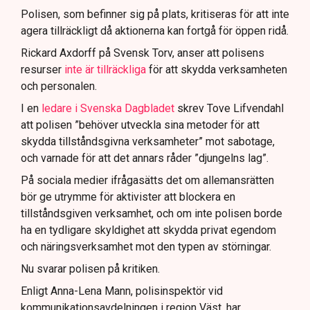
för att dokumentera bevis.
Polisen, som befinner sig på plats, kritiseras för att inte
agera tillräckligt då aktionerna kan fortgå för öppen ridå.
Samtidigt är polisarbetet komplext när det gäller
att navigera juridiska rättigheter och gränser.
Rickard Axdorff på Svensk Torv, anser att polisens
resurser
inte är tillräckliga
för att skydda verksamheten
och personalen.
I en
ledare i Svenska Dagbladet
skrev Tove Lifvendahl
att polisen ”behöver utveckla sina metoder för att
skydda tillståndsgivna verksamheter” mot sabotage,
och varnade för att det annars råder ”djungelns lag”.
På sociala medier ifrågasätts det om allemansrätten
bör ge utrymme för aktivister att blockera en
tillståndsgiven verksamhet, och om inte polisen borde
ha en tydligare skyldighet att skydda privat egendom
och näringsverksamhet mot den typen av störningar.
Nu svarar polisen på kritiken.
Enligt Anna-Lena Mann, polisinspektör vid
kommunikationsavdelningen i region Väst, har