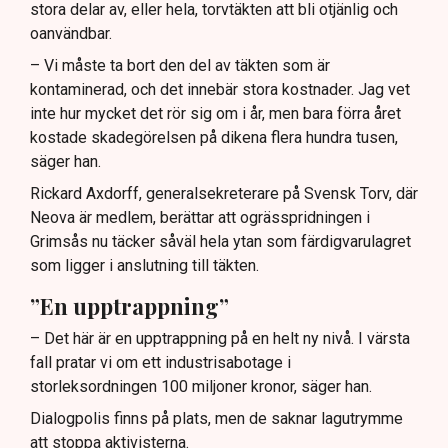
stora delar av, eller hela, torvtäkten att bli otjänlig och
oanvändbar.
– Vi måste ta bort den del av täkten som är
kontaminerad, och det innebär stora kostnader. Jag vet
inte hur mycket det rör sig om i år, men bara förra året
kostade skadegörelsen på dikena flera hundra tusen,
säger han.
Rickard Axdorff, generalsekreterare på Svensk Torv, där
Neova är medlem, berättar att ogrässpridningen i
Grimsås nu täcker såväl hela ytan som färdigvarulagret
som ligger i anslutning till täkten.
”En upptrappning”
– Det här är en upptrappning på en helt ny nivå. I värsta
fall pratar vi om ett industrisabotage i
storleksordningen 100 miljoner kronor, säger han.
Dialogpolis finns på plats, men de saknar lagutrymme
att stoppa aktivisterna.