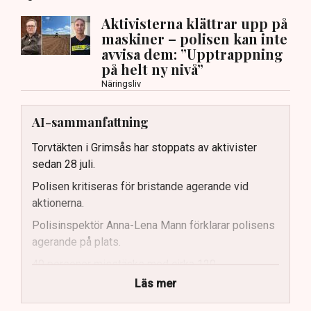
Aktivisterna klättrar upp på
maskiner – polisen kan inte
avvisa dem: ”Upptrappning
på helt ny nivå”
Näringsliv
AI-sammanfattning
Torvtäkten i Grimsås har stoppats av aktivister
sedan 28 juli.
Polisen kritiseras för bristande agerande vid
aktionerna.
Polisinspektör Anna-Lena Mann förklarar polisens
agerande på plats.
40 personer misstänks med cirka 120
brottsmisstankar kopplade.
Läs mer
Polisen använder drönare och uniformerad polis