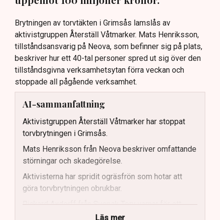
Brytningen av torvtäkten i Grimsås lamslås av
aktivistgruppen Återställ Våtmarker. Mats Henriksson,
tillståndsansvarig på Neova, som befinner sig på plats,
beskriver hur ett 40-tal personer spred ut sig över den
tillståndsgivna verksamhetsytan förra veckan och
stoppade all pågående verksamhet.
AI-sammanfattning
Aktivistgruppen Återställ Våtmarker har stoppat
torvbrytningen i Grimsås.
Mats Henriksson från Neova beskriver omfattande
störningar och skadegörelse.
Aktivisterna har spridit ogräsfrön som hotar att
göra torvbrytningen obrukbar.
Rickard Axdorff från Svensk Torv varnar för ett
stort ekonomiskt sabotage.
Läs mer