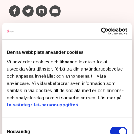
Gabriel Cardona Cervantes
gabriel.cardona.cervantes@tn.se
Publicerad:
6 aug 2026, 12:35
Denna webbplats använder cookies
Uppdaterad:
7 aug 2026, 09:58
Vi använder cookies och liknande tekniker för att
utveckla våra tjänster, förbättra din användarupplevelse
LÄS ÄVEN
och anpassa innehållet och annonserna till våra
Ledare: Polisen måste kunna
användare. Vi vidarebefordrar även information som
stoppa sabotagen
samlas in via cookies till de sociala medier och annons-
och analysföretag som vi samarbetar med. Läs mer på
5 AUGUSTI 2026 |
tn.se/integritet-personuppgifter/
.
Aktivisterna klättrar upp på
maskiner – polisen kan inte
Samtyckesval
avvisa dem: ”Upptrappning på
Nödvändig