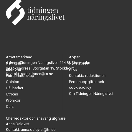
Arbetsmarknad
Appar
Adress: Tidningen Näringslivet, 114 82 Stockholm
Näringsliv
Nyhetsbrev
Besöksadress: Storgatan 19, Stockholm
Ekonomi
Arkiv
Kontakt: redaktionen@tn.se
Entreprenörskap
Kontakta redaktionen
Opinion
Personuppgifts- och
cookiepolicy
Hållbarhet
Om Tidningen Näringslivet
Utrikes
Krönikor
Quiz
Chefredaktör och ansvarig utgivare:
Anna Dalqvist
Kontakt: anna.dalqvist@tn.se