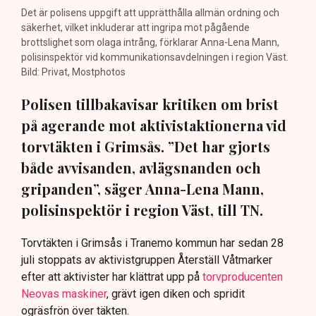
Det är polisens uppgift att upprätthålla allmän ordning och
säkerhet, vilket inkluderar att ingripa mot pågående
brottslighet som olaga intrång, förklarar Anna-Lena Mann,
polisinspektör vid kommunikationsavdelningen i region Väst.
Bild: Privat, Mostphotos
Polisen tillbakavisar kritiken om brist
på agerande mot aktivistaktionerna vid
torvtäkten i Grimsås. ”Det har gjorts
både avvisanden, avlägsnanden och
gripanden”, säger Anna-Lena Mann,
polisinspektör i region Väst, till TN.
Torvtäkten i Grimsås i Tranemo kommun har sedan 28
juli stoppats av aktivistgruppen Återställ Våtmarker
efter att aktivister har klättrat upp på
torvproducenten
Neovas maskiner
, grävt igen diken och spridit
ogräsfrön över täkten.