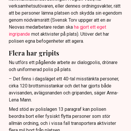
verksamhetsutövaren, eller dennes ordningsvakter, rätt
att be personer lämna platsen och skydda sin egendom
genom nödvärnsrätt (Svensk Torv uppger att en av
Neovas medarbetare redan ska
ha gjort ett eget
ingripande
mot aktivister på plats). Utöver det har
polisen egna befogenheter att agera.
Flera har gripits
Nu utförs ett pågående arbete av dialogpolis, drönare
och uniformerad polis på plats.
– Det finns i dagsläget ett 40-tal misstänkta personer,
cirka 120 brottsmisstankar och det har gjorts både
avvisanden, avlägsnanden och gripanden, säger Anna-
Lena Mann.
Med stöd av polislagen 13 paragraf kan polisen
beordra bort eller fysiskt flytta personer som stör
allmän ordning, och i vissa fall transportera aktivister
flera mil bort från platsen.