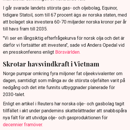
I går svarade landets största gas- och oljebolag, Equinor,
tidigare Statoil, som till 67 procent ägs av norska staten, med
att bolaget ska investera 60-70 miljarder norska kronor per år
till havs fram till 2035.
"Vi ser en långsiktig efterfrågekurva för norsk olja och det är
därför vi fortsätter att investera", sade vd Anders Opedal vid
en presskonferens enligt
Börsvärlden.
Skrotar havsvindkraft i Vietnam
Norge pumpar omkring fyra miljoner fat oljeekvivalenter om
dagen, samtidigt som många av de största oljefälten varit på
nedgång och det inte funnits utbyggnader planerade för
2030-talet.
Enligt en artikel i Reuters har norska olje- och gasbolag tagit
tillfället i akt under pandemins skattelättnader att snabbspåra
nya fält för att utvidga olje- och gasproduktionen för
decennier framöver.