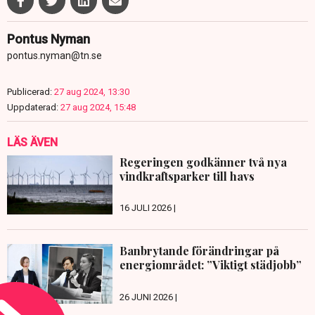
Pontus Nyman
pontus.nyman@tn.se
Publicerad:
27 aug 2024, 13:30
Uppdaterad:
27 aug 2024, 15:48
LÄS ÄVEN
Regeringen godkänner två nya
vindkraftsparker till havs
16 JULI 2026 |
Banbrytande förändringar på
energiområdet: ”Viktigt städjobb”
26 JUNI 2026 |