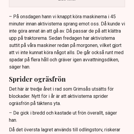
Dialogpolisen på plats står maktlös inför
aktivisternas handlingar.
– På onsdagen hann vi knappt köra maskinerna i 45
minuter innan aktivisterna sprang emot oss. Då kunde vi
Frågor kvarstår om finansiering av illegal aktivism.
inte göra annat än att gå av. Då passar de på att klättra
upp på traktorerna. Sedan fredagen har aktivisterna
suttit på våra maskiner redan på morgonen, vilket gjort
att vi inte kunnat köra något alls. De går också runt med
spadar på flera håll och gräver igen avvattningsdiken,
säger han.
Sprider ogräsfrön
Det här är tredje året i rad som Grimsås utsätts för
blockader. Nytt för i år är att aktivisterna sprider
ogräsfrön på täktens yta.
– De gick i bredd och kastade ut frön överallt, säger
han.
Då det översta lagret används till odlingstorv, riskerar