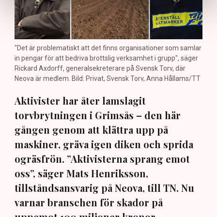
"Det är problematiskt att det finns organisationer som samlar
in pengar för att bedriva brottslig verksamhet i grupp", säger
Rickard Axdorff, generalsekreterare på Svensk Torv, där
Neova är medlem. Bild: Privat, Svensk Torv, Anna Hållams/TT
Aktivister har åter lamslagit
torvbrytningen i Grimsås – den här
gången genom att klättra upp på
maskiner, gräva igen diken och sprida
ogräsfrön. ”Aktivisterna sprang emot
oss”, säger Mats Henriksson,
tillståndsansvarig på Neova, till TN. Nu
varnar branschen för skador på
uppemot 100 miljoner kronor.