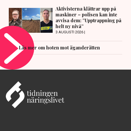
Aktivisterna klättrar upp på
maskiner – polisen kan inte
avvisa dem: ”Upptrappning på
helt ny nivå”
3 AUGUSTI 2026 |
Läs mer om hoten mot äganderätten