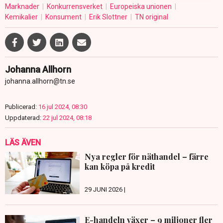
Marknader
Konkurrensverket
Europeiska unionen
Kemikalier
Konsument
Erik Slottner
TN original
Johanna Allhorn
johanna.allhorn@tn.se
Publicerad:
16 jul 2024, 08:30
Uppdaterad:
22 jul 2024, 08:18
LÄS ÄVEN
Nya regler för näthandel – färre
kan köpa på kredit
29 JUNI 2026 |
E-handeln växer – 9 miljoner fler