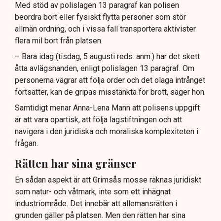
Med stöd av polislagen 13 paragraf kan polisen
beordra bort eller fysiskt flytta personer som stör
allmän ordning, och i vissa fall transportera aktivister
flera mil bort från platsen.
– Bara idag (tisdag, 5 augusti reds. anm.) har det skett
åtta avlägsnanden, enligt polislagen 13 paragraf. Om
personerna vägrar att följa order och det olaga intrånget
fortsätter, kan de gripas misstänkta för brott, säger hon.
Samtidigt menar Anna-Lena Mann att polisens uppgift
är att vara opartisk, att följa lagstiftningen och att
navigera i den juridiska och moraliska komplexiteten i
frågan.
Rätten har sina gränser
En sådan aspekt är att Grimsås mosse räknas juridiskt
som natur- och våtmark, inte som ett inhägnat
industriområde. Det innebär att allemansrätten i
grunden gäller på platsen. Men den rätten har sina