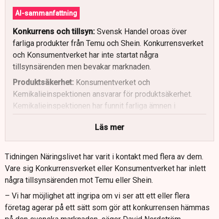
AI-sammanfattning
Konkurrens och tillsyn:
Svensk Handel oroas över
farliga produkter från Temu och Shein. Konkurrensverket
och Konsumentverket har inte startat några
tillsynsärenden men bevakar marknaden.
Produktsäkerhet:
Konsumentverket och
Kemikalieinspektionen ansvarar för produktsäkerhet.
Kemikalieinspektionen har funnit farliga ämnen i
produkter från Temu.
Läs mer
Temus svar:
Temu lovar att följa lagar och framhåller att
deras låga priser beror på en direkt-från-fabrik-modell.
Tidningen Näringslivet har varit i kontakt med flera av dem.
Resurser och regler:
Kemikalieinspektionen fokuserar
Vare sig Konkurrensverket eller Konsumentverket har inlett
på högriskprodukter. Svenska myndigheter och EU kan
några tillsynsärenden mot Temu eller Shein.
ingripa mot regelbrott, men det är nligt den ansvarige
– Vi har möjlighet att ingripa om vi ser att ett eller flera
ministern svårare med företag utanför EU.
företag agerar på ett sätt som gör att konkurrensen hämmas