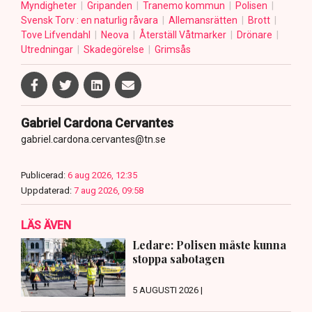
Myndigheter
Gripanden
Tranemo kommun
Polisen
Svensk Torv : en naturlig råvara
Allemansrätten
Brott
Tove Lifvendahl
Neova
Återställ Våtmarker
Drönare
Utredningar
Skadegörelse
Grimsås
Gabriel Cardona Cervantes
gabriel.cardona.cervantes@tn.se
Publicerad:
6 aug 2026, 12:35
Uppdaterad:
7 aug 2026, 09:58
LÄS ÄVEN
Ledare: Polisen måste kunna
stoppa sabotagen
5 AUGUSTI 2026 |