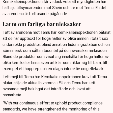
Kemikalieinspektionen får vi dock veta att myndigheten har
haft sju tillsynsärenden mot Shein och tre mot Temu. En del
av ärendena är fortfarande pågående.
Larm om farliga barnleksaker
I ett av ärendena mot Temu har Kemikalieinspektionen påtalat
att de har upptäckt för höga halter av olika ämnen i totalt sex
undersökta produkter, bland annat en laddningsstation och en
sömnmask som sålts i tusental på den svenska marknaden.
Bland de produkter som visat sig innehålla för höga halter av
olika kemikalier finns även artiklar som riktar sig till barn, till
exempel ett hopprep och en slags interaktiv snigelleksak.
I ett mejl till Temu har Kemikalieinspektionen krävt att Temu
slutar sälja de aktuella varorna i EU och Temu har i ett
svarande mejl beklagat det inträffade och lovat att
samarbeta.
”With our continuous effort to uphold product compliance
standards, we have strengthened the monitoring of this