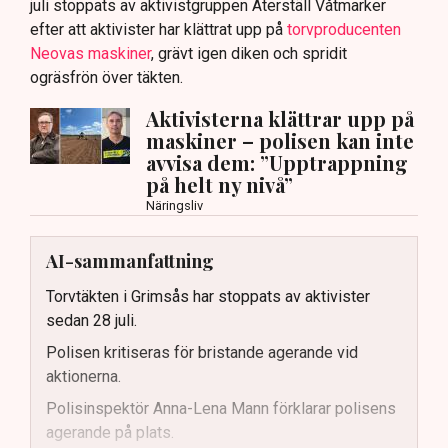
juli stoppats av aktivistgruppen Återställ Våtmarker
efter att aktivister har klättrat upp på
torvproducenten
Neovas maskiner
, grävt igen diken och spridit
ogräsfrön över täkten.
Aktivisterna klättrar upp på
maskiner – polisen kan inte
avvisa dem: ”Upptrappning
på helt ny nivå”
Näringsliv
AI-sammanfattning
Torvtäkten i Grimsås har stoppats av aktivister
sedan 28 juli.
Polisen kritiseras för bristande agerande vid
aktionerna.
Polisinspektör Anna-Lena Mann förklarar polisens
agerande på plats.