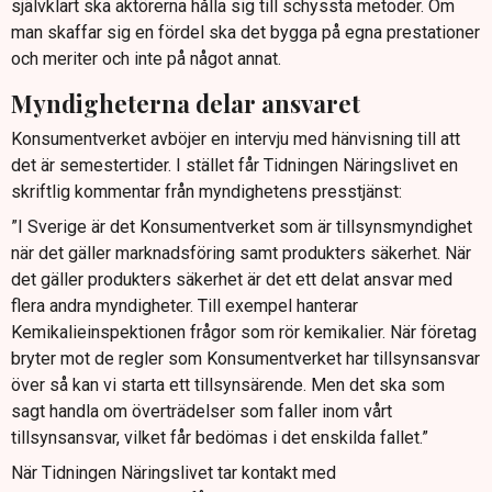
självklart ska aktörerna hålla sig till schyssta metoder. Om
man skaffar sig en fördel ska det bygga på egna prestationer
och meriter och inte på något annat.
Myndigheterna delar ansvaret
Konsumentverket avböjer en intervju med hänvisning till att
det är semestertider. I stället får Tidningen Näringslivet en
skriftlig kommentar från myndighetens presstjänst:
”I Sverige är det Konsumentverket som är tillsynsmyndighet
när det gäller marknadsföring samt produkters säkerhet. När
det gäller produkters säkerhet är det ett delat ansvar med
flera andra myndigheter. Till exempel hanterar
Kemikalieinspektionen frågor som rör kemikalier. När företag
bryter mot de regler som Konsumentverket har tillsynsansvar
över så kan vi starta ett tillsynsärende. Men det ska som
sagt handla om överträdelser som faller inom vårt
tillsynsansvar, vilket får bedömas i det enskilda fallet.”
När Tidningen Näringslivet tar kontakt med