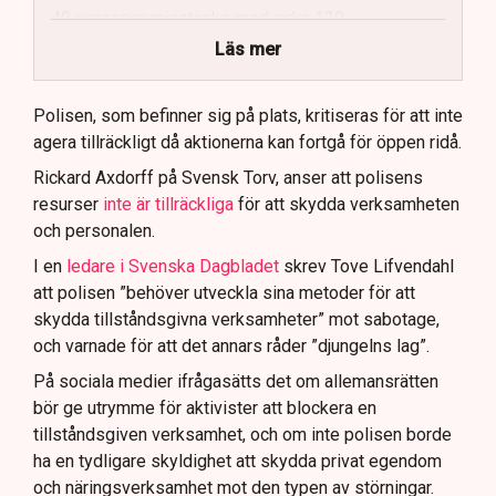
40 personer misstänks med cirka 120
brottsmisstankar kopplade.
Läs mer
Polisen använder drönare och uniformerad polis
för att dokumentera bevis.
Polisen, som befinner sig på plats, kritiseras för att inte
agera tillräckligt då aktionerna kan fortgå för öppen ridå.
Samtidigt är polisarbetet komplext när det gäller
att navigera juridiska rättigheter och gränser.
Rickard Axdorff på Svensk Torv, anser att polisens
resurser
inte är tillräckliga
för att skydda verksamheten
och personalen.
I en
ledare i Svenska Dagbladet
skrev Tove Lifvendahl
att polisen ”behöver utveckla sina metoder för att
skydda tillståndsgivna verksamheter” mot sabotage,
och varnade för att det annars råder ”djungelns lag”.
På sociala medier ifrågasätts det om allemansrätten
bör ge utrymme för aktivister att blockera en
tillståndsgiven verksamhet, och om inte polisen borde
ha en tydligare skyldighet att skydda privat egendom
och näringsverksamhet mot den typen av störningar.