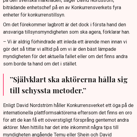
på den svenska marknaden, säger David Nordström,
biträdande enhetschef på en av Konkurrensverkets fyra
enheter för konkurrenstillsyn.
Om det förekommer lagbrott är det dock i första hand den
ansvariga tillsynsmyndigheten som ska agera, förklarar han.
– Vi är aldrig förhindrade att inleda ett ärende men innan vi
gör det så tittar vi alltid på om vi är den bäst lämpade
myndigheten för det aktuella fallet eller om det finns andra
som borde ta hand om det i stället.
”Självklart ska aktörerna hålla sig
till schyssta metoder.”
Enligt David Nordström håller Konkurrensverket ett öga på de
internationella plattformsaktörerna eftersom det finns en oro
för att de kan få ett oöverstigligt försprång gentemot andra
aktörer. Men hittills har det inte inkommit några tips till
myndigheten angående Temu eller Shein och David