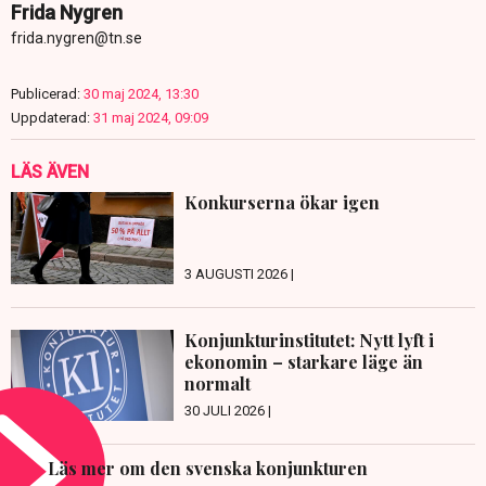
Frida Nygren
frida.nygren@tn.se
Publicerad:
30 maj 2024, 13:30
Uppdaterad:
31 maj 2024, 09:09
LÄS ÄVEN
Konkurserna ökar igen
3 AUGUSTI 2026 |
Konjunkturinstitutet: Nytt lyft i
ekonomin – starkare läge än
normalt
30 JULI 2026 |
Läs mer om den svenska konjunkturen