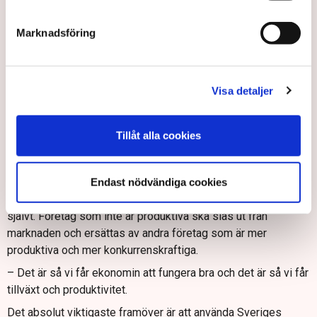
Trots att pandemin, kriget i Ukraina och en lågkonjunktur har
slagit hårt mot många företag har det inte påverkat deras
Marknadsföring
framtidstro negativt, menar han.
– Många företag har haft det extremt tufft men jag tror att det
inte har påverkat företagens syn på framtiden negativt.
Visa detaljer
Företagare är i regel positiva människor som rustar sig för
kriser och de försöker se möjligheter i allt.
Tillåt alla cookies
Däremot har politiken förändrats till följd av kriserna och nu
finns ett större fokus på temporära åtgärder, menar han.
– Vi har sett mycket krispolitik och det måste vi få bort. Det
Endast nödvändiga cookies
är inte bra utan vi måste låta marknaden få fungera av sig
självt. Företag som inte är produktiva ska slås ut från
marknaden och ersättas av andra företag som är mer
produktiva och mer konkurrenskraftiga.
– Det är så vi får ekonomin att fungera bra och det är så vi får
tillväxt och produktivitet.
Det absolut viktigaste framöver är att använda Sveriges