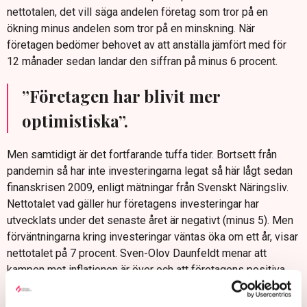
nettotalen, det vill säga andelen företag som tror på en
ökning minus andelen som tror på en minskning. När
företagen bedömer behovet av att anställa jämfört med för
12 månader sedan landar den siffran på minus 6 procent.
”Företagen har blivit mer
optimistiska”.
Men samtidigt är det fortfarande tuffa tider. Bortsett från
pandemin så har inte investeringarna legat så här lågt sedan
finanskrisen 2009, enligt mätningar från Svenskt Näringsliv.
Nettotalet vad gäller hur företagens investeringar har
utvecklats under det senaste året är negativt (minus 5). Men
förväntningarna kring investeringar väntas öka om ett år, visar
nettotalet på 7 procent. Sven-Olov Daunfeldt menar att
kampen mot inflationen är över och att företagens positiva
framtidstro beror på Riksbankens räntesänkning.