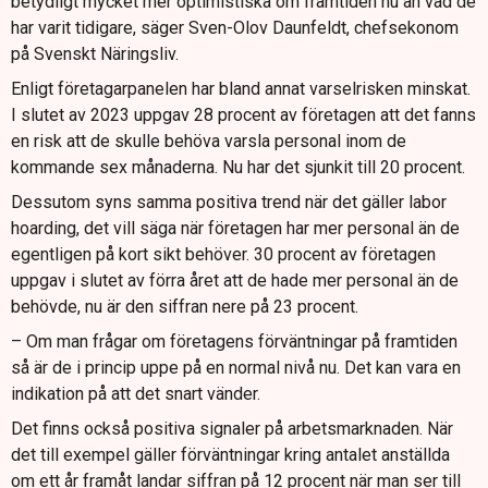
betydligt mycket mer optimistiska om framtiden nu än vad de
har varit tidigare, säger Sven-Olov Daunfeldt, chefsekonom
på Svenskt Näringsliv.
Enligt företagarpanelen har bland annat varselrisken minskat.
I slutet av 2023 uppgav 28 procent av företagen att det fanns
en risk att de skulle behöva varsla personal inom de
kommande sex månaderna. Nu har det sjunkit till 20 procent.
Dessutom syns samma positiva trend när det gäller labor
hoarding, det vill säga när företagen har mer personal än de
egentligen på kort sikt behöver. 30 procent av företagen
uppgav i slutet av förra året att de hade mer personal än de
behövde, nu är den siffran nere på 23 procent.
– Om man frågar om företagens förväntningar på framtiden
så är de i princip uppe på en normal nivå nu. Det kan vara en
indikation på att det snart vänder.
Det finns också positiva signaler på arbetsmarknaden. När
det till exempel gäller förväntningar kring antalet anställda
om ett år framåt landar siffran på 12 procent när man ser till