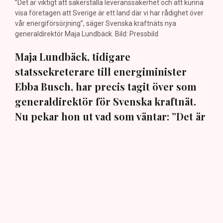
”Det är viktigt att säkerställa leveranssäkerhet och att kunna
visa företagen att Sverige är ett land där vi har rådighet över
vår energiförsörjning”, säger Svenska kraftnäts nya
generaldirektör Maja Lundbäck. Bild: Pressbild
Maja Lundbäck, tidigare
statssekreterare till energiminister
Ebba Busch, har precis tagit över som
generaldirektör för Svenska kraftnät.
Nu pekar hon ut vad som väntar: ”Det är
viktigt att vi kan matcha produktion och
konsumtion”, säger hon i en exklusiv
intervju med TN.
Den 30 juli beslutade regeringen att utse ingenjören och
elsystemsexperten Maja Lundbäck till ny
generaldirektör och chef för det statliga affärsverket
och myndigheten Svenska kraftnät. Hon påbörjade sin