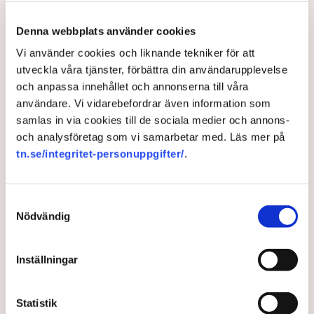
– Vi såg ganska snabbt att läget blev mer optimistiskt efter
att Riksbanken i början av våren annonserade att de tänkte
Denna webbplats använder cookies
börja med räntesänkningar. Företagen ser att det kan komma
ytterligare räntesänkningar och det ingjuter hopp om att
Vi använder cookies och liknande tekniker för att
konjunkturen kommer att vända.
utveckla våra tjänster, förbättra din användarupplevelse
och anpassa innehållet och annonserna till våra
Men även om företagen ser ett ljus i tunneln så är det
användare. Vi vidarebefordrar även information som
fortfarande osäkert när konjunkturen kommer att vända,
samlas in via cookies till de sociala medier och annons-
menar han.
och analysföretag som vi samarbetar med. Läs mer på
– Det är väldigt mycket psykologi i ekonomi och tror
tn.se/integritet-personuppgifter/
.
företagen att det kommer att bli bättre och de börjar satsa
mer så kommer också konjunkturen att vända. Våra
undersökningar visar att företagen har blivit mer optimistiska
Samtyckesval
och det brukar vara ett tecken på att konjunkturen är på väg
Nödvändig
att vända.
Inställningar
”Nu måste vi satsa på att få
företagen att växa”.
Statistik