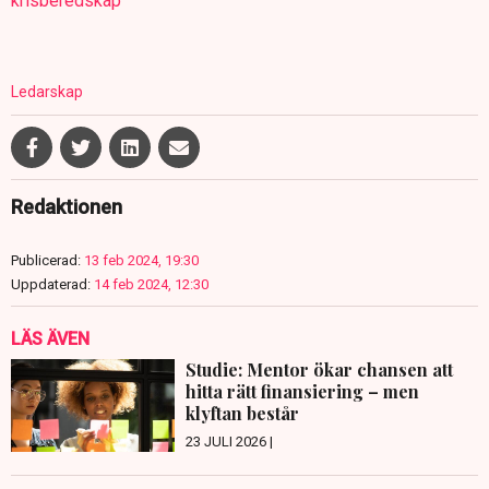
krisberedskap
Ledarskap
Redaktionen
Publicerad:
13 feb 2024, 19:30
Uppdaterad:
14 feb 2024, 12:30
LÄS ÄVEN
Studie: Mentor ökar chansen att
hitta rätt finansiering – men
klyftan består
23 JULI 2026 |