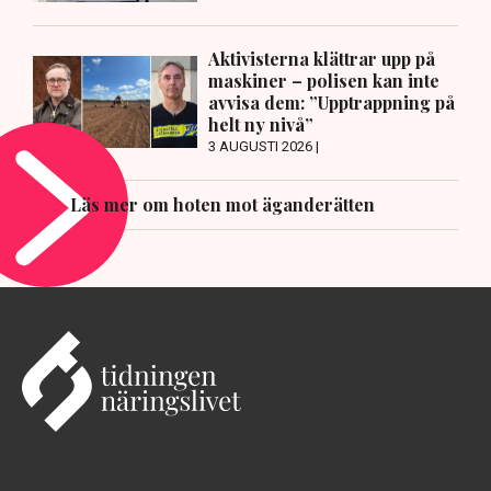
Aktivisterna klättrar upp på
maskiner – polisen kan inte
avvisa dem: ”Upptrappning på
helt ny nivå”
3 AUGUSTI 2026 |
Läs mer om hoten mot äganderätten