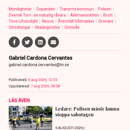
Myndigheter
Gripanden
Tranemo kommun
Polisen
Svensk Torv : en naturlig råvara
Allemansrätten
Brott
Tove Lifvendahl
Neova
Återställ Våtmarker
Drönare
Utredningar
Skadegörelse
Grimsås
Gabriel Cardona Cervantes
gabriel.cardona.cervantes@tn.se
Publicerad:
6 aug 2026, 12:35
Uppdaterad:
7 aug 2026, 09:58
LÄS ÄVEN
Ledare: Polisen måste kunna
stoppa sabotagen
5 AUGUSTI 2026 |