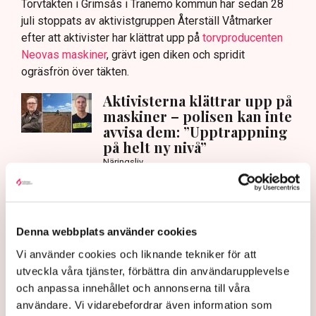
Torvtäkten i Grimsås i Tranemo kommun har sedan 28
juli stoppats av aktivistgruppen Återställ Våtmarker
efter att aktivister har klättrat upp på
torvproducenten
Neovas maskiner
, grävt igen diken och spridit
ogräsfrön över täkten.
Aktivisterna klättrar upp på
maskiner – polisen kan inte
avvisa dem: ”Upptrappning
på helt ny nivå”
Näringsliv
AI-sammanfattning
Torvtäkten i Grimsås har stoppats av aktivister
Denna webbplats använder cookies
sedan 28 juli.
Vi använder cookies och liknande tekniker för att
Polisen kritiseras för bristande agerande vid
utveckla våra tjänster, förbättra din användarupplevelse
aktionerna.
och anpassa innehållet och annonserna till våra
Polisinspektör Anna-Lena Mann förklarar polisens
användare. Vi vidarebefordrar även information som