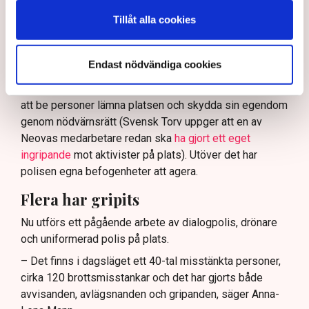
och näringsverksamhet mot den typen av störningar.
Tillåt alla cookies
Nu svarar polisen på kritiken.
Enligt Anna-Lena Mann, polisinspektör vid
Endast nödvändiga cookies
kommunikationsavdelningen i region Väst, har
verksamhetsutövaren, eller dennes ordningsvakter, rätt
att be personer lämna platsen och skydda sin egendom
genom nödvärnsrätt (Svensk Torv uppger att en av
Neovas medarbetare redan ska
ha gjort ett eget
ingripande
mot aktivister på plats). Utöver det har
polisen egna befogenheter att agera.
Flera har gripits
Nu utförs ett pågående arbete av dialogpolis, drönare
och uniformerad polis på plats.
– Det finns i dagsläget ett 40-tal misstänkta personer,
cirka 120 brottsmisstankar och det har gjorts både
avvisanden, avlägsnanden och gripanden, säger Anna-