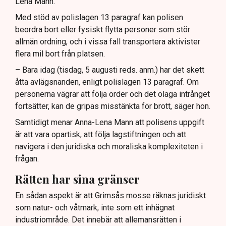
Lena Mann.
Med stöd av polislagen 13 paragraf kan polisen
beordra bort eller fysiskt flytta personer som stör
allmän ordning, och i vissa fall transportera aktivister
flera mil bort från platsen.
– Bara idag (tisdag, 5 augusti reds. anm.) har det skett
åtta avlägsnanden, enligt polislagen 13 paragraf. Om
personerna vägrar att följa order och det olaga intrånget
fortsätter, kan de gripas misstänkta för brott, säger hon.
Samtidigt menar Anna-Lena Mann att polisens uppgift
är att vara opartisk, att följa lagstiftningen och att
navigera i den juridiska och moraliska komplexiteten i
frågan.
Rätten har sina gränser
En sådan aspekt är att Grimsås mosse räknas juridiskt
som natur- och våtmark, inte som ett inhägnat
industriområde. Det innebär att allemansrätten i