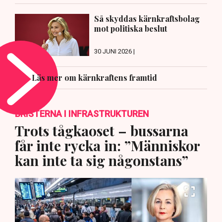
Så skyddas kärnkraftsbolag
mot politiska beslut
30 JUNI 2026 |
Läs mer om kärnkraftens framtid
BRISTERNA I INFRASTRUKTUREN
Trots tågkaoset – bussarna
får inte rycka in: ”Människor
kan inte ta sig någonstans”