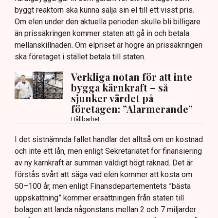
byggt reaktorn ska kunna sälja sin el till ett visst pris.
Om elen under den aktuella perioden skulle bli billigare
än prissäkringen kommer staten att gå in och betala
mellanskillnaden. Om elpriset är högre än prissäkringen
ska företaget i stället betala till staten.
Verkliga notan för att inte
bygga kärnkraft – så
sjunker värdet på
företagen: ”Alarmerande”
Hållbarhet
I det sistnämnda fallet handlar det alltså om en kostnad
och inte ett lån, men enligt Sekretariatet för finansiering
av ny kärnkraft är summan väldigt högt räknad. Det är
förstås svårt att säga vad elen kommer att kosta om
50–100 år, men enligt Finansdepartementets ”bästa
uppskattning” kommer ersättningen från staten till
bolagen att landa någonstans mellan 2 och 7 miljarder