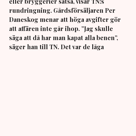
eller bryggerier satsa, visar TN:s
rundringning. Gårdsförsäljaren Per
Daneskog menar att höga avgifter gör
att affären inte går ihop. ”Jag skulle
säga att då har man kapat alla benen”,
säger han till TN. Det var de låga
avgifterna i Kävlinge som gjorde hans
egen satsning möjlig.
När gårdsförsäljning av alkohol blev tillåten sommaren
2025 var förhoppningarna stora. Reformen skulle ge
svenska bryggerier, vingårdar och destillerier nya
möjligheter att sälja direkt till besökare och stärka den
lokala besöksnäringen.
Ett år senare har reformen fått olika genomslag runt om
i landet. En förklaring kan vara de stora skillnaderna i
kommunernas avgifter. En genomgång från
Visita
visar