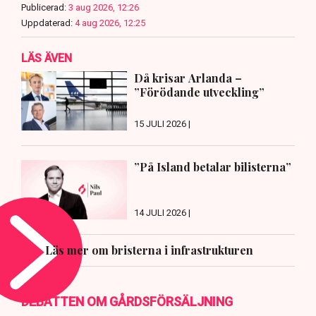
Publicerad:
3 aug 2026, 12:26
Uppdaterad:
4 aug 2026, 12:25
LÄS ÄVEN
Då krisar Arlanda –
”Förödande utveckling”
15 JULI 2026 |
”På Island betalar bilisterna”
14 JULI 2026 |
Läs mer om bristerna i infrastrukturen
DEBATTEN OM GÅRDSFÖRSÄLJNING