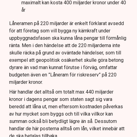
maximalt kan kosta 400 miljarder kronor under 40
år
Låneramen på 220 miljarder är enkelt förklarat avsedd
för att företag som vill bygga ny kärnkraft under
uppbyggnadsfasen ska kunna låna pengar till förmånlig
ränta. Men i den händelse att de 220 miljarderna inte
skulle räcka på grund av oväntade händelser, som till
exempel att geopolitisk osäkerhet skulle göra betong
dyrare än vad man kunnat förutse i förväg, omfattar
budgeten även en ”Låneram för riskreserv” på 220
miljarder kronor.
Här handlar det alltså om totalt max 440 miljarder
kronor i dagens pengar som staten sagt sig vara
beredd att låna ut, men eftersom kostnaden påverkas
av hur mycket som byggs och till vilka villkor kan
summan också bli betydligt lägre än så. Dessutom
handlar de här posterna alltså om lån, vilket innebär att
de ska betalas tillbaka.