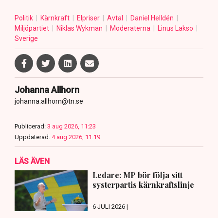
Politik
Kärnkraft
Elpriser
Avtal
Daniel Helldén
Miljöpartiet
Niklas Wykman
Moderaterna
Linus Lakso
Sverige
Johanna Allhorn
johanna.allhorn@tn.se
Publicerad:
3 aug 2026, 11:23
Uppdaterad:
4 aug 2026, 11:19
LÄS ÄVEN
Ledare: MP bör följa sitt
systerpartis kärnkraftslinje
6 JULI 2026 |