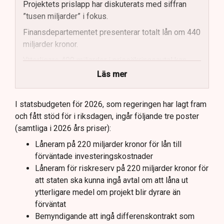
Projektets prislapp har diskuterats med siffran
”tusen miljarder” i fokus.
Finansdepartementet presenterar totalt lån om 440
miljarder kronor.
Ytterligare 400 miljarder i prissäkringsavtal kan
påverka statens kostnader.
Läs mer
Totala uppskattade kostnader inkluderar bland
annat möjliga kostnader för slutförvar.
I statsbudgeten för 2026, som regeringen har lagt fram
och fått stöd för i riksdagen, ingår följande tre poster
Regeringen och Miljöpartiet har olika syn på
(samtliga i 2026 års priser):
investeringens nödvändighet.
Låneram på 220 miljarder kronor för lån till
förväntade investeringskostnader
Låneram för riskreserv på 220 miljarder kronor för
att staten ska kunna ingå avtal om att låna ut
ytterligare medel om projekt blir dyrare än
förväntat
Bemyndigande att ingå differenskontrakt som