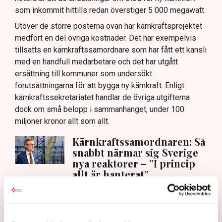
som inkommit hittills redan överstiger 5 000 megawatt.
Utöver de större posterna ovan har kärnkraftsprojektet
medfört en del övriga kostnader. Det har exempelvis
tillsatts en kärnkraftssamordnare som har fått ett kansli
med en handfull medarbetare och det har utgått
ersättning till kommuner som undersökt
förutsättningarna för att bygga ny kärnkraft. Enligt
kärnkraftssekretariatet handlar de övriga utgifterna
dock om små belopp i sammanhanget, under 100
miljoner kronor allt som allt.
Kärnkraftssamordnaren: Så
snabbt närmar sig Sverige
nya reaktorer – ”I princip
allt är hanterat”
Hållbarhet
Slår man ihop de 880 miljarderna (lån plus
differenskontrakt) med 183 miljarder (de 122