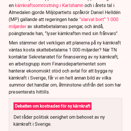
en
kärnkraftsomröstning i Karlshamn
och i årets tal i
Almedalen gjorde Miljöpartiets språkrör Daniel Helldén
(MP) gällande att regeringen hade
”slarvat bort” 1 000
miljarder
av skattebetalarnas pengar, och ändå,
poängterade han, ”lyser kärnkraften med sin frånvaro”.
Men stämmer det verkligen att planerna på ny kärnkraft
väntas kosta skattebetalarna 1 000 miljarder? När TN
kontaktar Sekretariatet för finansiering av ny kärnkraft,
en arbetsgrupp inom Finansdepartementet som
hanterar ekonomiskt stöd och avtal för att bygga ny
kärnkraft i Sverige, får vi en helt annan bild av vilka
summor det handlar om, åtminstone utifrån det som har
presenterats hittills.
Debatten om kostnaden för ny kärnkraft
Det råder politisk oenighet om behovet av ny
kärnkraft i Sverige.