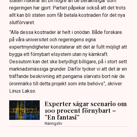
staten riskerar att bli högre än de beräkningar som
regeringen har gjort. Partiet påpekar också att det trots
allt kan bli staten som får betala kostnaden för det nya
slutförvaret.
”Alla dessa kostnader är helt i onödan. Både forskare
på våra universitet och regeringens egna
expertmyndigheter konstaterar att det är fullt möjligt att
bygga ett förnybart elsystem utan ny kärnkraft.
Dessutom kan det ske betydligt billigare, på i stort sett
marknadsmässiga grunder. Därför tycker vi att det är en
träffande beskrivning att pengarna slarvats bort när de
öronmärks till detta projekt som inte behövs”, skriver
Linus Lakso.
Experter sågar scenario om
100 procent förnybart –
”En fantasi”
Näringsliv