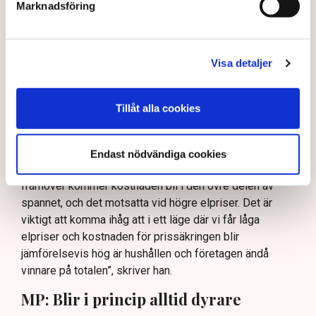
värdet av ny fossilfri baskraft under lång tid framöver”,
Marknadsföring
skriver han i en kommentar till TN.
Enligt Niklas Wykman är det egentligen bara
prissäkringsavtalet, det vill säga differenskontraktet,
Visa detaljer
som innebär en faktisk kostnad för staten.
”Det som kan bli en kostnad är prissäkringsavtalet och
Tillåt alla cookies
vad den blir beror framför allt på det framtida elpriset.
Bedömningen är att prissäkringen uppskattningsvis kan
landa i intervallet 2–7 miljarder kronor per år. Men det
Endast nödvändiga cookies
påverkas alltså av elpriset. Skulle vi få låga elpriser
framöver kommer kostnaden bli i den övre delen av
spannet, och det motsatta vid högre elpriser. Det är
viktigt att komma ihåg att i ett läge där vi får låga
elpriser och kostnaden för prissäkringen blir
jämförelsevis hög är hushållen och företagen ändå
vinnare på totalen”, skriver han.
MP: Blir i princip alltid dyrare