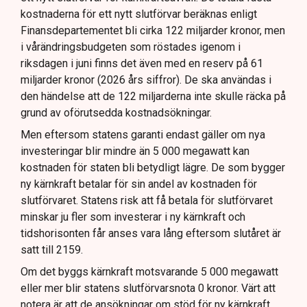
kostnaderna för ett nytt slutförvar beräknas enligt
Finansdepartementet bli cirka 122 miljarder kronor, men
i vårändringsbudgeten som röstades igenom i
riksdagen i juni finns det även med en reserv på 61
miljarder kronor (2026 års siffror). De ska användas i
den händelse att de 122 miljarderna inte skulle räcka på
grund av oförutsedda kostnadsökningar.
Men eftersom statens garanti endast gäller om nya
investeringar blir mindre än 5 000 megawatt kan
kostnaden för staten bli betydligt lägre. De som bygger
ny kärnkraft betalar för sin andel av kostnaden för
slutförvaret. Statens risk att få betala för slutförvaret
minskar ju fler som investerar i ny kärnkraft och
tidshorisonten får anses vara lång eftersom slutåret är
satt till 2159.
Om det byggs kärnkraft motsvarande 5 000 megawatt
eller mer blir statens slutförvarsnota 0 kronor. Värt att
notera är att de ansökningar om stöd för ny kärnkraft