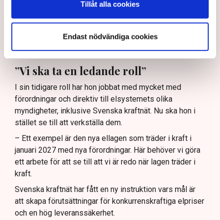
Tillåt alla cookies
alltid en prioriterad fråga. Det kan ju komma att bli olika
scenarier beroende på hur omvärldsläget utvecklar sig.
Endast nödvändiga cookies
– Inledningsvis kommer jag vara mycket ute i
organisationen och lära känna verksamheten, säger hon.
”Vi ska ta en ledande roll”
I sin tidigare roll har hon jobbat med mycket med
förordningar och direktiv till elsystemets olika
myndigheter, inklusive Svenska kraftnät. Nu ska hon i
stället se till att verkställa dem.
– Ett exempel är den nya ellagen som träder i kraft i
januari 2027 med nya förordningar. Här behöver vi göra
ett arbete för att se till att vi är redo när lagen träder i
kraft.
Svenska kraftnät har fått en ny instruktion vars mål är
att skapa förutsättningar för konkurrenskraftiga elpriser
och en hög leveranssäkerhet.