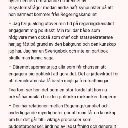
hyllar hennes omfattande erfarenhet av
elsystemsfrågor medan andra haft synpunkter på att
hon närmast kommer från Regeringskansliet.
– Jag har ju aldrig utöver min tid på regeringskansliet
engagerat mig politiskt. Min roll där både som
rådgivare men också som chef och statssekreterare
har jag fått på grund av den bakgrund och den kunskap
jag har. Jag har en Sverigebok och inte en partibok
skulle man kunna säga.
– Däremot uppmanar jag alla som får chansen att
engagera sig politiskt att göra det. Det är jätteviktigt för
att demokratin ska få bästa möjliga förutsättningar.
Tvärtom ser hon det som en stor fördel att hon nu
också har insikt i hur den politiska mekaniken fungerar.
– Den här relationen mellan Regeringskansliet och
underliggande myndigheter gör att man får en kunskap
om hur det går till i viktiga processer som
budgetprocesser, ändring av lagstiftning och generellt