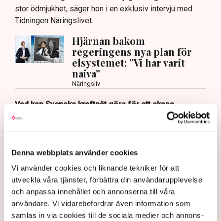
stor ödmjukhet, säger hon i en exklusiv intervju med
Tidningen Näringslivet.
Hjärnan bakom
regeringens nya plan för
elsystemet: ”Vi har varit
naiva”
Näringsliv
Vad kan Svenska kraftnät göra för att skapa
förutsättningar för näringslivet?
– Det är väldigt viktigt att tydliggöra hur vi kan
expandera och möta industrins behov av el. Jag ser det
Denna webbplats använder cookies
som en grundläggande förutsättning för vår
konkurrenskraft och då är det viktigt att säkerställa
Vi använder cookies och liknande tekniker för att
leveranssäkerhet och att kunna visa företagen att
utveckla våra tjänster, förbättra din användarupplevelse
Sverige är ett land där vi har rådighet över vår
och anpassa innehållet och annonserna till våra
energiförsörjning och att vi kommer att stå stadiga
användare. Vi vidarebefordrar även information som
oavsett vad som händer i omvärlden.
samlas in via cookies till de sociala medier och annons-