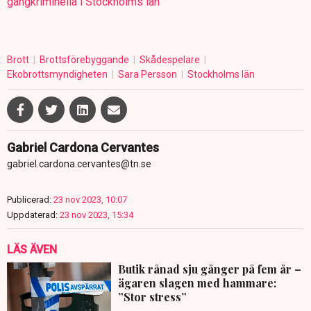
gängkriminella i Stockholms län
Brott
Brottsförebyggande
Skådespelare
Ekobrottsmyndigheten
Sara Persson
Stockholms län
Gabriel Cardona Cervantes
gabriel.cardona.cervantes@tn.se
Publicerad:
23 nov 2023, 10:07
Uppdaterad:
23 nov 2023, 15:34
LÄS ÄVEN
Butik rånad sju gånger på fem år –
ägaren slagen med hammare:
”Stor stress”