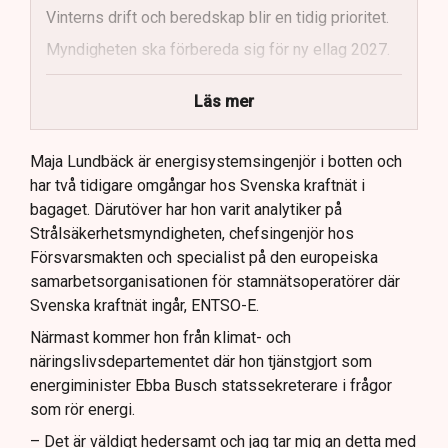
Vinterns drift och beredskap blir en tidig prioritet.
Myndigheten ska förbereda sig för ny ellag 2027.
Maja Lundbäck vill se en mer proaktiv
Läs mer
systemoperatör.
Nya utlandsförbindelser ska analyseras noggrant.
Maja Lundbäck är energisystemsingenjör i botten och
har två tidigare omgångar hos Svenska kraftnät i
bagaget. Därutöver har hon varit analytiker på
Strålsäkerhetsmyndigheten, chefsingenjör hos
Försvarsmakten och specialist på den europeiska
samarbetsorganisationen för stamnätsoperatörer där
Svenska kraftnät ingår, ENTSO-E.
Närmast kommer hon från klimat- och
näringslivsdepartementet där hon tjänstgjort som
energiminister Ebba Busch statssekreterare i frågor
som rör energi.
– Det är väldigt hedersamt och jag tar mig an detta med