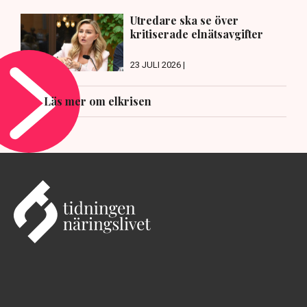
Utredare ska se över
kritiserade elnätsavgifter
23 JULI 2026 |
Läs mer om elkrisen