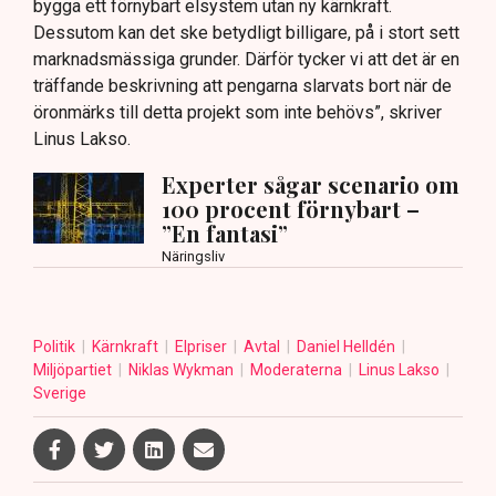
bygga ett förnybart elsystem utan ny kärnkraft.
Dessutom kan det ske betydligt billigare, på i stort sett
marknadsmässiga grunder. Därför tycker vi att det är en
träffande beskrivning att pengarna slarvats bort när de
öronmärks till detta projekt som inte behövs”, skriver
Linus Lakso.
Experter sågar scenario om
100 procent förnybart –
”En fantasi”
Näringsliv
Politik
Kärnkraft
Elpriser
Avtal
Daniel Helldén
Miljöpartiet
Niklas Wykman
Moderaterna
Linus Lakso
Sverige