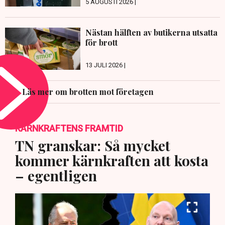
5 AUGUSTI 2026 |
Nästan hälften av butikerna utsatta
för brott
13 JULI 2026 |
Läs mer om brotten mot företagen
KÄRNKRAFTENS FRAMTID
TN granskar: Så mycket
kommer kärnkraften att kosta
– egentligen