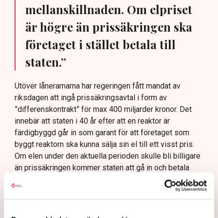
mellanskillnaden. Om elpriset
är högre än prissäkringen ska
företaget i stället betala till
staten.”
Utöver låneramarna har regeringen fått mandat av
riksdagen att ingå prissäkringsavtal i form av
”differenskontrakt” för max 400 miljarder kronor. Det
innebär att staten i 40 år efter att en reaktor är
färdigbyggd går in som garant för att företaget som
byggt reaktorn ska kunna sälja sin el till ett visst pris.
Om elen under den aktuella perioden skulle bli billigare
än prissäkringen kommer staten att gå in och betala
mellanskillnaden. Om elpriset är högre än prissäkringen
ska företaget i stället betala till staten.
Verkliga notan för att inte