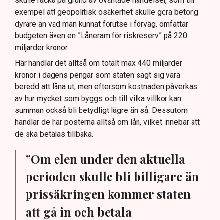
skulle räcka på grund av oväntade händelser, som till
exempel att geopolitisk osäkerhet skulle göra betong
dyrare än vad man kunnat förutse i förväg, omfattar
budgeten även en ”Låneram för riskreserv” på 220
miljarder kronor.
Här handlar det alltså om totalt max 440 miljarder
kronor i dagens pengar som staten sagt sig vara
beredd att låna ut, men eftersom kostnaden påverkas
av hur mycket som byggs och till vilka villkor kan
summan också bli betydligt lägre än så. Dessutom
handlar de här posterna alltså om lån, vilket innebär att
de ska betalas tillbaka.
”Om elen under den aktuella
perioden skulle bli billigare än
prissäkringen kommer staten
att gå in och betala