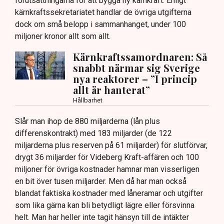
förutsättningarna för att bygga ny kärnkraft. Enligt
kärnkraftssekretariatet handlar de övriga utgifterna
dock om små belopp i sammanhanget, under 100
miljoner kronor allt som allt.
Kärnkraftssamordnaren: Så
snabbt närmar sig Sverige
nya reaktorer – ”I princip
allt är hanterat”
Hållbarhet
Slår man ihop de 880 miljarderna (lån plus
differenskontrakt) med 183 miljarder (de 122
miljarderna plus reserven på 61 miljarder) för slutförvar,
drygt 36 miljarder för Videberg Kraft-affären och 100
miljoner för övriga kostnader hamnar man visserligen
en bit över tusen miljarder. Men då har man också
blandat faktiska kostnader med låneramar och utgifter
som lika gärna kan bli betydligt lägre eller försvinna
helt. Man har heller inte tagit hänsyn till de intäkter