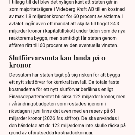
I tillägg till det blev det nyligen känt att staten går in
som majoritetsägare i Videberg Kraft AB till en kostnad
av max 1,8 miljarder kronor för 60 procent av aktierna. I
avtalet ingår även ett mandat att skjuta till högst 34,3
miljarder kronor i kapitaltillskott under tiden som de nya
reaktorerna byggs, men samtidigt får staten genom
affären rätt till 60 procent av den eventuella vinsten.
Slutförvarsnota kan landa på 0
kronor
Dessutom har staten tagit på sig risken för att bygga
ett nytt slutförvar för kärnkraftsavfall. De totala fasta
kostnaderna för ett nytt slutförvar beräknas enligt
Finansdepartementet bli cirka 122 miljarder kronor, men
i vårändringsbudgeten som röstades igenom i
riksdagen i juni finns det även med en reserv på 61
miljarder kronor (2026 års siffror). De ska användas i
den händelse att de 122 miljarderna inte skulle räcka på
grund av oförutsedda kostnadsökningar.