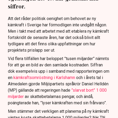
siffror.
Att det råder politisk oenighet om behovet av ny
kärnkraft i Sverige har förmodligen inte undgått någon.
Men i takt med att arbetet med att etablera ny kärnkraft
fortskridit de senaste åren, har det också blivit allt
tydligare att det finns olika uppfattningar om hur
projektets prislapp ser ut.
Vid flera tillfällen har beloppet ”tusen miljarder” nämnts
för att ge en bild av den samlade kostnaden. Siffran
dök exempelvis upp i samband med rapporteringen om
en
kärnkraftsomröstning i Karlshamn
och i årets tal i
Almedalen gjorde Miljöpartiets språkrör Daniel Helldén
(MP) gällande att regeringen hade
”slarvat bort” 1 000
miljarder
av skattebetalarnas pengar, och ändå,
poängterade han, ”lyser kärnkraften med sin frånvaro”.
Men stämmer det verkligen att planerna på ny kärnkraft
väntas kosta skattebetalarna 1 000 miljarder? När TN