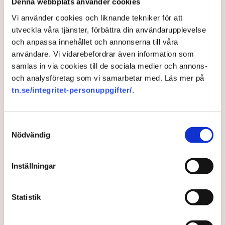
bygga kärnkraft – så
Denna webbplats använder cookies
sjunker värdet på
Vi använder cookies och liknande tekniker för att
företagen: ”Alarmerande”
utveckla våra tjänster, förbättra din användarupplevelse
Hållbarhet
och anpassa innehållet och annonserna till våra
användare. Vi vidarebefordrar även information som
I det sistnämnda fallet handlar det alltså om en kostnad
samlas in via cookies till de sociala medier och annons-
och inte ett lån, men enligt Sekretariatet för finansiering
och analysföretag som vi samarbetar med. Läs mer på
av ny kärnkraft är summan väldigt högt räknad. Det är
tn.se/integritet-personuppgifter/
.
förstås svårt att säga vad elen kommer att kosta om
50–100 år, men enligt Finansdepartementets ”bästa
uppskattning” kommer ersättningen från staten till
Samtyckesval
bolagen att landa någonstans mellan 2 och 7 miljarder
Nödvändig
om året. Om det skulle bli 7 miljarder om året i de 40 år
som modellen är tänkt att gälla skulle notan landa på
280 miljarder.
Inställningar
”Nu är vi alltså uppe i totalt 880
Statistik
miljarder kronor, varav 440