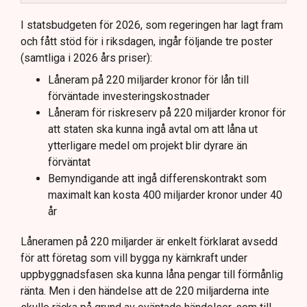
Totala uppskattade kostnader inkluderar bland
annat möjliga kostnader för slutförvar.
I statsbudgeten för 2026, som regeringen har lagt fram
och fått stöd för i riksdagen, ingår följande tre poster
Regeringen och Miljöpartiet har olika syn på
(samtliga i 2026 års priser):
investeringens nödvändighet.
Låneram på 220 miljarder kronor för lån till
förväntade investeringskostnader
Låneram för riskreserv på 220 miljarder kronor för
att staten ska kunna ingå avtal om att låna ut
ytterligare medel om projekt blir dyrare än
förväntat
Bemyndigande att ingå differenskontrakt som
maximalt kan kosta 400 miljarder kronor under 40
år
Låneramen på 220 miljarder är enkelt förklarat avsedd
för att företag som vill bygga ny kärnkraft under
uppbyggnadsfasen ska kunna låna pengar till förmånlig
ränta. Men i den händelse att de 220 miljarderna inte