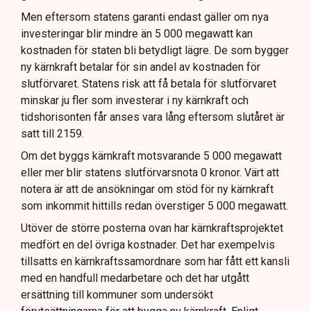
Men eftersom statens garanti endast gäller om nya
investeringar blir mindre än 5 000 megawatt kan
kostnaden för staten bli betydligt lägre. De som bygger
ny kärnkraft betalar för sin andel av kostnaden för
slutförvaret. Statens risk att få betala för slutförvaret
minskar ju fler som investerar i ny kärnkraft och
tidshorisonten får anses vara lång eftersom slutåret är
satt till 2159.
Om det byggs kärnkraft motsvarande 5 000 megawatt
eller mer blir statens slutförvarsnota 0 kronor. Värt att
notera är att de ansökningar om stöd för ny kärnkraft
som inkommit hittills redan överstiger 5 000 megawatt.
Utöver de större posterna ovan har kärnkraftsprojektet
medfört en del övriga kostnader. Det har exempelvis
tillsatts en kärnkraftssamordnare som har fått ett kansli
med en handfull medarbetare och det har utgått
ersättning till kommuner som undersökt