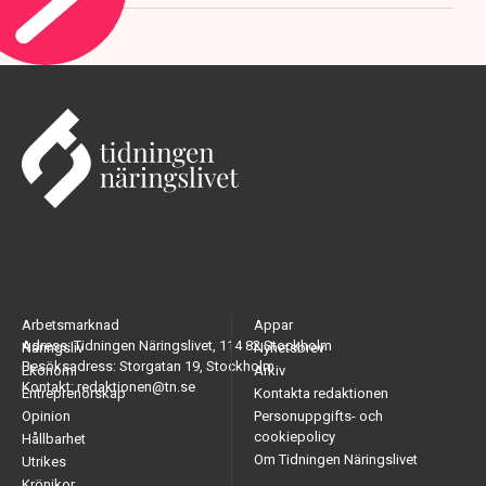
Arbetsmarknad
Appar
Adress: Tidningen Näringslivet, 114 82 Stockholm
Näringsliv
Nyhetsbrev
Besöksadress: Storgatan 19, Stockholm
Ekonomi
Arkiv
Kontakt: redaktionen@tn.se
Entreprenörskap
Kontakta redaktionen
Opinion
Personuppgifts- och
cookiepolicy
Hållbarhet
Om Tidningen Näringslivet
Utrikes
Krönikor