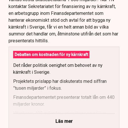
kontaktar Sekretariatet för finansiering av ny kärnkraft,
en arbetsgrupp inom Finansdepartementet som
hanterar ekonomiskt stöd och avtal för att bygga ny
kärnkraft i Sverige, får vi en helt annan bild av vilka
summor det handlar om, åtminstone utifrån det som har
presenterats hittills.
Debatten om kostnaden för ny kärnkraft
Det råder politisk oenighet om behovet av ny
kärnkraft i Sverige.
Projektets prislapp har diskuterats med siffran
”tusen miljarder” i fokus.
Finansdepartementet presenterar totalt lån om 440
miljarder kronor.
Ytterligare 400 miljarder i prissäkringsavtal kan
påverka statens kostnader.
Läs mer