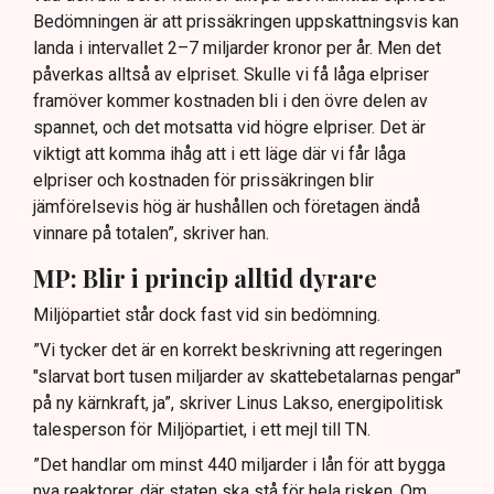
Bedömningen är att prissäkringen uppskattningsvis kan
landa i intervallet 2–7 miljarder kronor per år. Men det
påverkas alltså av elpriset. Skulle vi få låga elpriser
framöver kommer kostnaden bli i den övre delen av
spannet, och det motsatta vid högre elpriser. Det är
viktigt att komma ihåg att i ett läge där vi får låga
elpriser och kostnaden för prissäkringen blir
jämförelsevis hög är hushållen och företagen ändå
vinnare på totalen”, skriver han.
MP: Blir i princip alltid dyrare
Miljöpartiet står dock fast vid sin bedömning.
”Vi tycker det är en korrekt beskrivning att regeringen
"slarvat bort tusen miljarder av skattebetalarnas pengar"
på ny kärnkraft, ja”, skriver Linus Lakso, energipolitisk
talesperson för Miljöpartiet, i ett mejl till TN.
”Det handlar om minst 440 miljarder i lån för att bygga
nya reaktorer, där staten ska stå för hela risken. Om