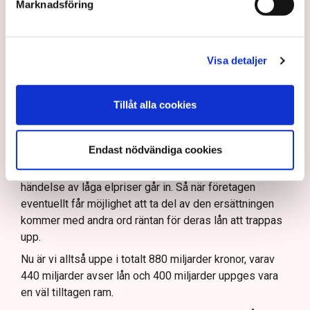
miljarder avser lån och 400
Marknadsföring
miljarder uppges vara en väl
tilltagen ram.”
Visa detaljer
Här är det dock värt att nämna att låneramen, som ju
gällde lån till företag som bygger kärnkraft, bara gäller
Tillåt alla cookies
under uppbyggnadsfasen. När reaktorerna är
färdigbyggda kommer räntorna på lånen att bli dyrare.
Endast nödvändiga cookies
Men det är då, när reaktorerna är färdigbyggda och kan
börja producera och sälja el, som statens ersättning i
händelse av låga elpriser går in. Så när företagen
eventuellt får möjlighet att ta del av den ersättningen
kommer med andra ord räntan för deras lån att trappas
upp.
Nu är vi alltså uppe i totalt 880 miljarder kronor, varav
440 miljarder avser lån och 400 miljarder uppges vara
en väl tilltagen ram.