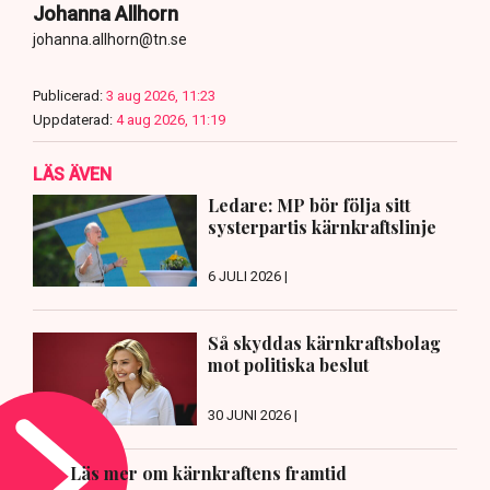
Johanna Allhorn
johanna.allhorn@tn.se
Publicerad:
3 aug 2026, 11:23
Uppdaterad:
4 aug 2026, 11:19
LÄS ÄVEN
Ledare: MP bör följa sitt
systerpartis kärnkraftslinje
6 JULI 2026 |
Så skyddas kärnkraftsbolag
mot politiska beslut
30 JUNI 2026 |
Läs mer om kärnkraftens framtid