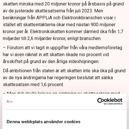
skatten minska med 20 miljoner kronor på årsbasis på grund
av de justerade skattesatserna från juli 2023. Men
beräkningar från APPLiA och Elektronikbranschen visar i
stället att skatteintäkterna ökar med nästan 900 miljoner
kronor per år. Elektronikskatten kommer därmed öka från 1,7
miljarder till 2,6 miljarder kronor, enligt branschen.
– Förutom att vi tagit in uppgifter från våra medlemsföretag
har vi även räknat in att skatten ökade nio procent vid
årsskiftet på grund av den årliga indexhöjningen.
Då ambitionen från staten är att skatten inte ska öka på grund
av de nya ändringarna har regeringen beslutat att sänka
skattesatsen med 1,6 procent.
– Men det skulle krävas en sänkning av skattesatsen med
upp till 40 procent för att det samlade skatteuttaget skulle
matcha regeringens ambition och vara på samma nivå som
idag.
Denna webbplats använder cookies
Han menar att de ökade kostnaderna kommer att drabba de