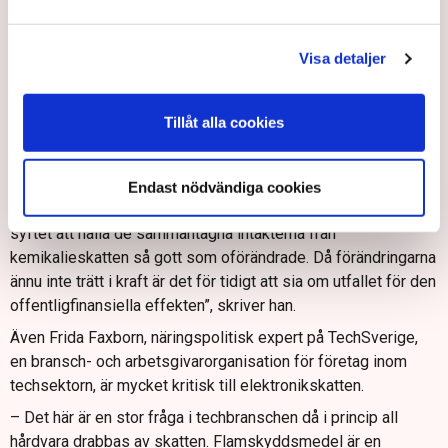
dyrare. Det är de seriösa företagen som förlorar på detta. De
som försöker följa lagen och göra rätt, de får mycket extra
jobb och ökade kostnader.
Visa detaljer
Niklas Gillström, pressekreterare hos finansminister
Elisabeth Svantesson, skriver i ett mejl till TN att
Tillåt alla cookies
förändringen av avdragsmöjligheterna för kemikalieskatten
som genomförs den 1 juli i första hand syftar till att förenkla
administrationen.
Endast nödvändiga cookies
”Skattesatserna och avdragen kommer då att justeras med
syftet att hålla de sammantagna intäkterna från
kemikalieskatten så gott som oförändrade. Då förändringarna
ännu inte trätt i kraft är det för tidigt att sia om utfallet för den
offentligfinansiella effekten”, skriver han.
Även Frida Faxborn, näringspolitisk expert på TechSverige,
en bransch- och arbetsgivarorganisation för företag inom
techsektorn, är mycket kritisk till elektronikskatten.
– Det här är en stor fråga i techbranschen då i princip all
hårdvara drabbas av skatten. Flamskyddsmedel är en