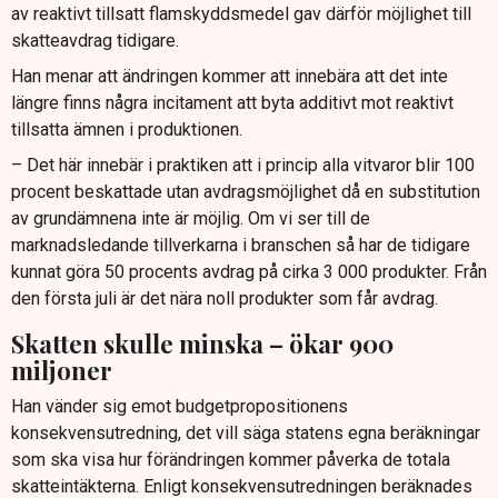
av reaktivt tillsatt flamskyddsmedel gav därför möjlighet till
skatteavdrag tidigare.
Han menar att ändringen kommer att innebära att det inte
längre finns några incitament att byta additivt mot reaktivt
tillsatta ämnen i produktionen.
– Det här innebär i praktiken att i princip alla vitvaror blir 100
procent beskattade utan avdragsmöjlighet då en substitution
av grundämnena inte är möjlig. Om vi ser till de
marknadsledande tillverkarna i branschen så har de tidigare
kunnat göra 50 procents avdrag på cirka 3 000 produkter. Från
den första juli är det nära noll produkter som får avdrag.
Skatten skulle minska – ökar 900
miljoner
Han vänder sig emot budgetpropositionens
konsekvensutredning, det vill säga statens egna beräkningar
som ska visa hur förändringen kommer påverka de totala
skatteintäkterna. Enligt konsekvensutredningen beräknades