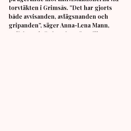
torvtäkten i Grimsås. ”Det har gjorts
både avvisanden, avlägsnanden och
gripanden”, säger Anna-Lena Mann,
polisinspektör i region Väst, till TN.
Torvtäkten i Grimsås i Tranemo kommun har sedan 28
juli stoppats av aktivistgruppen Återställ Våtmarker
efter att aktivister har klättrat upp på
torvproducenten
Neovas maskiner
, grävt igen diken och spridit
ogräsfrön över täkten.
Aktivisterna klättrar upp på
maskiner – polisen kan inte
avvisa dem: ”Upptrappning
på helt ny nivå”
Näringsliv
AI-sammanfattning