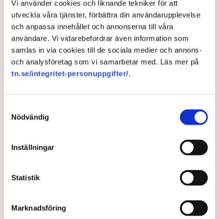
svenska konsumenterna.
Vi använder cookies och liknande tekniker för att
utveckla våra tjänster, förbättra din användarupplevelse
– Och det vore rimligt att berätta för en konsument som
och anpassa innehållet och annonserna till våra
köper till exempel en tvättmaskin att 600 till 650 kronor av
användare. Vi vidarebefordrar även information som
priset är skatt, inklusive moms på skatten, på
samlas in via cookies till de sociala medier och annons-
flamskyddsmedlet i produkten.
och analysföretag som vi samarbetar med. Läs mer på
tn.se/integritet-personuppgifter/
.
”De seriösa företagen förlorar".
Även Pernilla Enebrink riktar kritik mot budgetpropositionens
Samtyckesval
konsekvensutredning.
Nödvändig
– Vi vänder oss mot att man inte tagit in data på hur
företagen påverkas och hur deras skatteavdrag ser ut idag.
Inställningar
De har inte heller hört av sig till vare sig oss eller våra
medlemsföretag.
Statistik
Att man ändrar en skatt skapar en osäkerhet och blir krångligt
att hantera för företagen, konstaterar hon.
Marknadsföring
– Nu säger man att förenklar skatten men man gör den