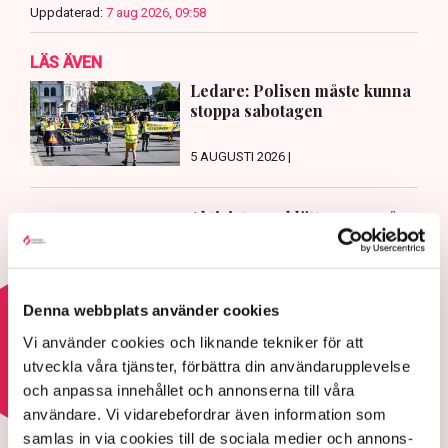
Uppdaterad:
7 aug 2026, 09:58
LÄS ÄVEN
Ledare: Polisen måste kunna
stoppa sabotagen
5 AUGUSTI 2026 |
Aktivisterna klättrar upp på
maskiner – polisen kan inte
avvisa dem: ”Upptrappning på
helt ny nivå”
3 AUGUSTI 2026 |
Denna webbplats använder cookies
Vi använder cookies och liknande tekniker för att
Läs mer om hoten mot äganderätten
utveckla våra tjänster, förbättra din användarupplevelse
och anpassa innehållet och annonserna till våra
användare. Vi vidarebefordrar även information som
HOTEN MOT ÄGANDERÄTTEN
samlas in via cookies till de sociala medier och annons-