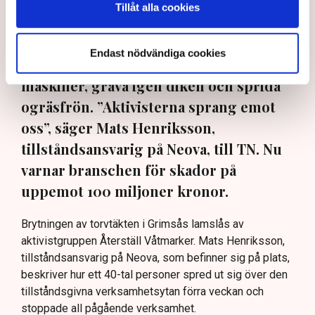
Tillåt alla cookies
Aktivister har åter lamslagit
torvbrytningen i Grimsås – den här
Endast nödvändiga cookies
gången genom att klättra upp på
maskiner, gräva igen diken och sprida
ogräsfrön. ”Aktivisterna sprang emot
oss”, säger Mats Henriksson,
tillståndsansvarig på Neova, till TN. Nu
varnar branschen för skador på
uppemot 100 miljoner kronor.
Brytningen av torvtäkten i Grimsås lamslås av
aktivistgruppen Återställ Våtmarker. Mats Henriksson,
tillståndsansvarig på Neova, som befinner sig på plats,
beskriver hur ett 40-tal personer spred ut sig över den
tillståndsgivna verksamhetsytan förra veckan och
stoppade all pågående verksamhet.