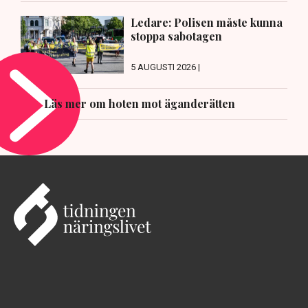
Ledare: Polisen måste kunna
stoppa sabotagen
5 AUGUSTI 2026 |
Läs mer om hoten mot äganderätten