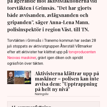
på agerande mot aktivistaktionerna vid
torvtäkten i Grimsås. ”Det har gjorts
både avvisanden, avlägsnanden och
gripanden”, säger Anna-Lena Mann,
polisinspektör i region Väst, till TN.
Torvtäkten i Grimsås i Tranemo kommun har sedan 28
juli stoppats av aktivistgruppen Återställ Våtmarker
efter att aktivister har klättrat upp på
torvproducenten
Neovas maskiner
, grävt igen diken och spridit
ogräsfrön över täkten.
Aktivisterna klättrar upp på
maskiner – polisen kan inte
avvisa dem: ”Upptrappning
på helt ny nivå”
Näringsliv