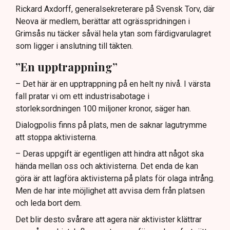
Rickard Axdorff, generalsekreterare på Svensk Torv, där
Neova är medlem, berättar att ogrässpridningen i
Grimsås nu täcker såväl hela ytan som färdigvarulagret
som ligger i anslutning till täkten.
”En upptrappning”
– Det här är en upptrappning på en helt ny nivå. I värsta
fall pratar vi om ett industrisabotage i
storleksordningen 100 miljoner kronor, säger han.
Dialogpolis finns på plats, men de saknar lagutrymme
att stoppa aktivisterna.
– Deras uppgift är egentligen att hindra att något ska
hända mellan oss och aktivisterna. Det enda de kan
göra är att lagföra aktivisterna på plats för olaga intrång.
Men de har inte möjlighet att avvisa dem från platsen
och leda bort dem.
Det blir desto svårare att agera när aktivister klättrar