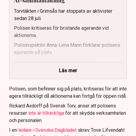
AI-sammanfattning
Torvtäkten i Grimsås har stoppats av aktivister
sedan 28 juli.
Polisen kritiseras för bristande agerande vid
aktionerna.
Polisinspektör Anna-Lena Mann förklarar polisens
agerande på plats.
40 personer misstänks med cirka 120
brottsmisstankar kopplade.
Läs mer
Polisen använder drönare och uniformerad polis
för att dokumentera bevis.
Polisen, som befinner sig på plats, kritiseras för att inte
agera tillräckligt då aktionerna kan fortgå för öppen ridå.
Samtidigt är polisarbetet komplext när det gäller
att navigera juridiska rättigheter och gränser.
Rickard Axdorff på Svensk Torv, anser att polisens
resurser
inte är tillräckliga
för att skydda verksamheten
och personalen.
I en
ledare i Svenska Dagbladet
skrev Tove Lifvendahl