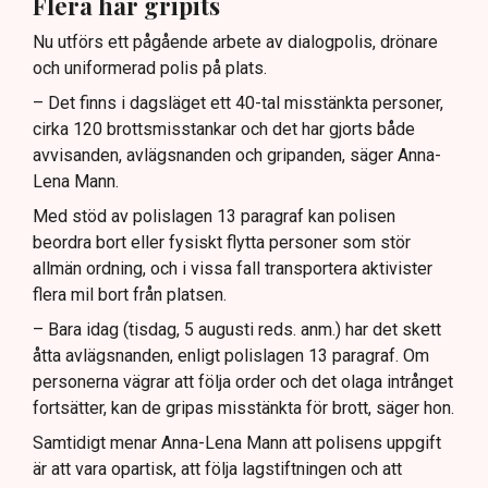
Flera har gripits
Nu utförs ett pågående arbete av dialogpolis, drönare
och uniformerad polis på plats.
– Det finns i dagsläget ett 40-tal misstänkta personer,
cirka 120 brottsmisstankar och det har gjorts både
avvisanden, avlägsnanden och gripanden, säger Anna-
Lena Mann.
Med stöd av polislagen 13 paragraf kan polisen
beordra bort eller fysiskt flytta personer som stör
allmän ordning, och i vissa fall transportera aktivister
flera mil bort från platsen.
– Bara idag (tisdag, 5 augusti reds. anm.) har det skett
åtta avlägsnanden, enligt polislagen 13 paragraf. Om
personerna vägrar att följa order och det olaga intrånget
fortsätter, kan de gripas misstänkta för brott, säger hon.
Samtidigt menar Anna-Lena Mann att polisens uppgift
är att vara opartisk, att följa lagstiftningen och att