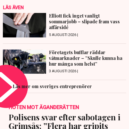
LÄS ÄVEN
Elliott fick inget vanligt
sommarjobb – slipade fram vass
affärsidé
5 AUGUSTI 2026 |
Företagets bufflar räddar
våtmarknader – ”Skulle kunna ha
hur många som helst”
3 AUGUSTI 2026 |
Läs mer om sveriges entreprenörer
HOTEN MOT ÄGANDERÄTTEN
Polisens svar efter sabotagen i
Grimsås: ”Flera har gripits