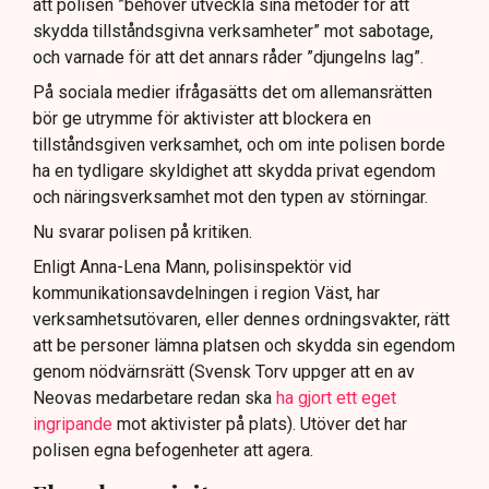
att polisen ”behöver utveckla sina metoder för att
skydda tillståndsgivna verksamheter” mot sabotage,
och varnade för att det annars råder ”djungelns lag”.
På sociala medier ifrågasätts det om allemansrätten
bör ge utrymme för aktivister att blockera en
tillståndsgiven verksamhet, och om inte polisen borde
ha en tydligare skyldighet att skydda privat egendom
och näringsverksamhet mot den typen av störningar.
Nu svarar polisen på kritiken.
Enligt Anna-Lena Mann, polisinspektör vid
kommunikationsavdelningen i region Väst, har
verksamhetsutövaren, eller dennes ordningsvakter, rätt
att be personer lämna platsen och skydda sin egendom
genom nödvärnsrätt (Svensk Torv uppger att en av
Neovas medarbetare redan ska
ha gjort ett eget
ingripande
mot aktivister på plats). Utöver det har
polisen egna befogenheter att agera.