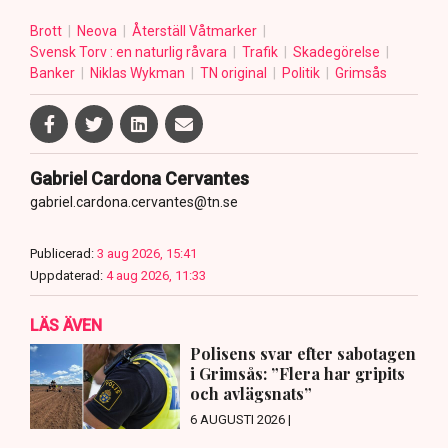
Brott
Neova
Återställ Våtmarker
Svensk Torv : en naturlig råvara
Trafik
Skadegörelse
Banker
Niklas Wykman
TN original
Politik
Grimsås
Gabriel Cardona Cervantes
gabriel.cardona.cervantes@tn.se
Publicerad:
3 aug 2026, 15:41
Uppdaterad:
4 aug 2026, 11:33
LÄS ÄVEN
Polisens svar efter sabotagen
i Grimsås: ”Flera har gripits
och avlägsnats”
6 AUGUSTI 2026 |