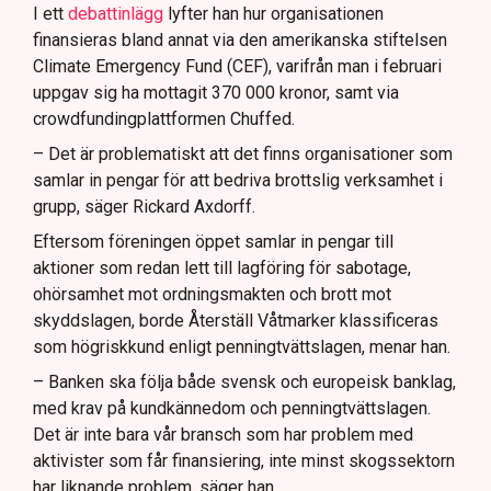
I ett
debattinlägg
lyfter han hur organisationen
finansieras bland annat via den amerikanska stiftelsen
Climate Emergency Fund (CEF), varifrån man i februari
uppgav sig ha mottagit 370 000 kronor, samt via
crowdfundingplattformen Chuffed.
– Det är problematiskt att det finns organisationer som
samlar in pengar för att bedriva brottslig verksamhet i
grupp, säger Rickard Axdorff.
Eftersom föreningen öppet samlar in pengar till
aktioner som redan lett till lagföring för sabotage,
ohörsamhet mot ordningsmakten och brott mot
skyddslagen, borde Återställ Våtmarker klassificeras
som högriskkund enligt penningtvättslagen, menar han.
– Banken ska följa både svensk och europeisk banklag,
med krav på kundkännedom och penningtvättslagen.
Det är inte bara vår bransch som har problem med
aktivister som får finansiering, inte minst skogssektorn
har liknande problem, säger han.