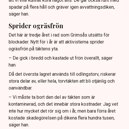
att vi inte kunnat köra något alls. De går också runt med
spadar på flera håll och gräver igen avvattningsdiken,
säger han.
Sprider ogräsfrön
Det här är tredje året i rad som Grimsås utsätts för
blockader. Nytt för i år är att aktivisterna sprider
ogräsfrön på täktens yta.
– De gick i bredd och kastade ut frön överallt, säger
han.
Då det översta lagret används till odlingstorv, riskerar
stora delar av, eller hela, torvtäkten att bli otjänlig och
oanvändbar.
– Vi måste ta bort den del av täkten som är
kontaminerad, och det innebär stora kostnader. Jag vet
inte hur mycket det rör sig om i år, men bara förra året
kostade skadegörelsen på dikena flera hundra tusen,
säger han.