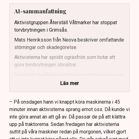
AI-sammanfattning
Aktivistgruppen Återställ Våtmarker har stoppat
torvbrytningen i Grimsås.
Mats Henriksson från Neova beskriver omfattande
störningar och skadegörelse.
Aktivisterna har spridit ogräsfrön som hotar att
göra torvbrytningen obrukbar.
Rickard Axdorff från Svensk Torv varnar för ett
stort ekonomiskt sabotage.
Läs mer
Dialogpolisen på plats står maktlös inför
aktivisternas handlingar.
– På onsdagen hann vi knappt köra maskinerna i 45
minuter innan aktivisterna sprang emot oss. Då kunde vi
Frågor kvarstår om finansiering av illegal aktivism.
inte göra annat än att gå av. Då passar de på att klättra
upp på traktorerna. Sedan fredagen har aktivisterna
suttit på våra maskiner redan på morgonen, vilket gjort