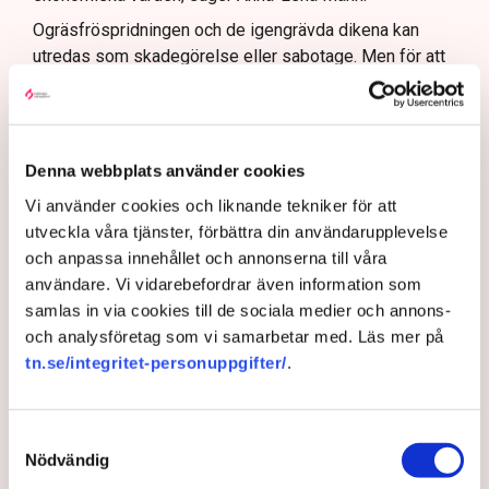
Ogräsfröspridningen och de igengrävda dikena kan
utredas som skadegörelse eller sabotage. Men för att
polisen ska kunna inleda en utredning direkt på plats
krävs att brottet pågår eller nyss har avslutats, samt
konkreta bevis eller utpekade misstänkta.
– Anmälningar om till exempel fröspridningen är
Denna webbplats använder cookies
upptagna och kommer att utredas och lagföras, en del i
Vi använder cookies och liknande tekniker för att
efterhand. Det är bland annat anledningen till att vi nu
utveckla våra tjänster, förbättra din användarupplevelse
även använder drönare för att dokumentera och säkra
och anpassa innehållet och annonserna till våra
bevis, säger Anna-Lena Mann.
användare. Vi vidarebefordrar även information som
samlas in via cookies till de sociala medier och annons-
och analysföretag som vi samarbetar med. Läs mer på
tn.se/integritet-personuppgifter/
.
Myndigheter
Gripanden
Tranemo kommun
Polisen
Svensk Torv : en naturlig råvara
Allemansrätten
Brott
Tove Lifvendahl
Neova
Återställ Våtmarker
Drönare
Utredningar
Skadegörelse
Grimsås
Samtyckesval
Nödvändig