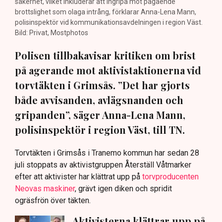
säkerhet, vilket inkluderar att ingripa mot pågående
brottslighet som olaga intrång, förklarar Anna-Lena Mann,
polisinspektör vid kommunikationsavdelningen i region Väst.
Bild: Privat, Mostphotos
Polisen tillbakavisar kritiken om brist
på agerande mot aktivistaktionerna vid
torvtäkten i Grimsås. ”Det har gjorts
både avvisanden, avlägsnanden och
gripanden”, säger Anna-Lena Mann,
polisinspektör i region Väst, till TN.
Torvtäkten i Grimsås i Tranemo kommun har sedan 28
juli stoppats av aktivistgruppen Återställ Våtmarker
efter att aktivister har klättrat upp på
torvproducenten
Neovas maskiner
, grävt igen diken och spridit
ogräsfrön över täkten.
Aktivisterna klättrar upp på