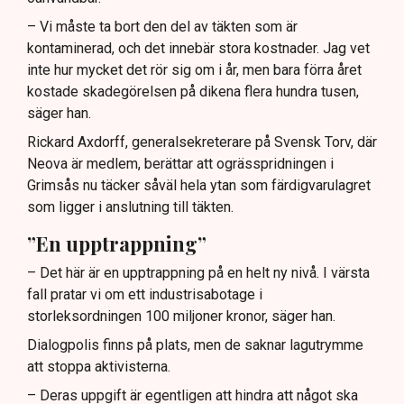
– Vi måste ta bort den del av täkten som är
kontaminerad, och det innebär stora kostnader. Jag vet
inte hur mycket det rör sig om i år, men bara förra året
kostade skadegörelsen på dikena flera hundra tusen,
säger han.
Rickard Axdorff, generalsekreterare på Svensk Torv, där
Neova är medlem, berättar att ogrässpridningen i
Grimsås nu täcker såväl hela ytan som färdigvarulagret
som ligger i anslutning till täkten.
”En upptrappning”
– Det här är en upptrappning på en helt ny nivå. I värsta
fall pratar vi om ett industrisabotage i
storleksordningen 100 miljoner kronor, säger han.
Dialogpolis finns på plats, men de saknar lagutrymme
att stoppa aktivisterna.
– Deras uppgift är egentligen att hindra att något ska