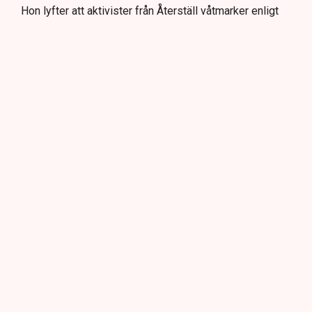
Hon lyfter att aktivister från Återställ våtmarker enligt
uppgifter klättrat på maskiner, grävt igen diken och
spridit ogräsfrön, med skador som kan uppgå till 100
miljoner kronor.
Även om torvfrågan rymmer flera miljö- och
klimatperspektiv menar hon att lagliga beslut måste
respekteras. Annars riskerar aktivister att i praktiken
kunna sätta sig över lagen.
Svenska Dagbladet: Sabotage stoppas inte med dialog
Miljö
Praktik
Tove Lifvendahl
Neova
Brott
Grimsås
Redaktionen