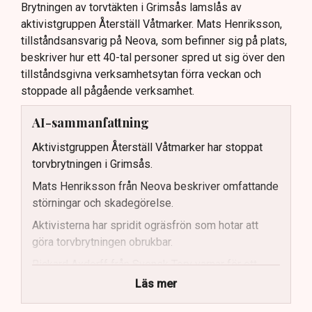
Brytningen av torvtäkten i Grimsås lamslås av
aktivistgruppen Återställ Våtmarker. Mats Henriksson,
tillståndsansvarig på Neova, som befinner sig på plats,
beskriver hur ett 40-tal personer spred ut sig över den
tillståndsgivna verksamhetsytan förra veckan och
stoppade all pågående verksamhet.
AI-sammanfattning
Aktivistgruppen Återställ Våtmarker har stoppat
torvbrytningen i Grimsås.
Mats Henriksson från Neova beskriver omfattande
störningar och skadegörelse.
Aktivisterna har spridit ogräsfrön som hotar att
göra torvbrytningen obrukbar.
Rickard Axdorff från Svensk Torv varnar för ett
stort ekonomiskt sabotage.
Läs mer
Dialogpolisen på plats står maktlös inför