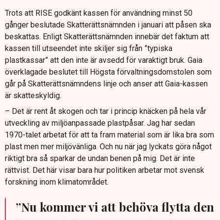
Trots att RISE godkänt kassen för användning minst 50
gånger beslutade Skatterättsnämnden i januari att påsen ska
beskattas. Enligt Skatterättsnämnden innebär det faktum att
kassen till utseendet inte skiljer sig från ”typiska
plastkassar” att den inte är avsedd för varaktigt bruk. Gaia
överklagade beslutet till Högsta förvaltningsdomstolen som
går på Skatterättsnämndens linje och anser att Gaia-kassen
är skatteskyldig.
– Det är rent åt skogen och tar i princip knäcken på hela vår
utveckling av miljöanpassade plastpåsar. Jag har sedan
1970-talet arbetat för att ta fram material som är lika bra som
plast men mer miljövänliga. Och nu när jag lyckats göra något
riktigt bra så sparkar de undan benen på mig. Det är inte
rättvist. Det här visar bara hur politiken arbetar mot svensk
forskning inom klimatområdet.
”Nu kommer vi att behöva flytta den