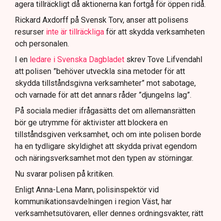
agera tillräckligt då aktionerna kan fortgå för öppen ridå.
Samtidigt är polisarbetet komplext när det gäller
att navigera juridiska rättigheter och gränser.
Rickard Axdorff på Svensk Torv, anser att polisens
resurser
inte är tillräckliga
för att skydda verksamheten
och personalen.
I en
ledare i Svenska Dagbladet
skrev Tove Lifvendahl
att polisen ”behöver utveckla sina metoder för att
skydda tillståndsgivna verksamheter” mot sabotage,
och varnade för att det annars råder ”djungelns lag”.
På sociala medier ifrågasätts det om allemansrätten
bör ge utrymme för aktivister att blockera en
tillståndsgiven verksamhet, och om inte polisen borde
ha en tydligare skyldighet att skydda privat egendom
och näringsverksamhet mot den typen av störningar.
Nu svarar polisen på kritiken.
Enligt Anna-Lena Mann, polisinspektör vid
kommunikationsavdelningen i region Väst, har
verksamhetsutövaren, eller dennes ordningsvakter, rätt