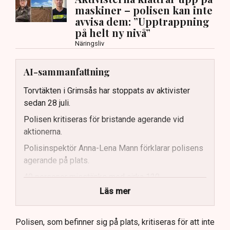
maskiner – polisen kan inte
avvisa dem: ”Upptrappning
på helt ny nivå”
Näringsliv
AI-sammanfattning
Torvtäkten i Grimsås har stoppats av aktivister
sedan 28 juli.
Polisen kritiseras för bristande agerande vid
aktionerna.
Polisinspektör Anna-Lena Mann förklarar polisens
agerande på plats.
40 personer misstänks med cirka 120
brottsmisstankar kopplade.
Läs mer
Polisen använder drönare och uniformerad polis
för att dokumentera bevis.
Polisen, som befinner sig på plats, kritiseras för att inte