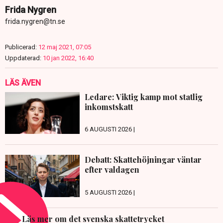
Frida Nygren
frida.nygren@tn.se
Publicerad:
12 maj 2021, 07:05
Uppdaterad:
10 jan 2022, 16:40
LÄS ÄVEN
Ledare: Viktig kamp mot statlig
inkomstskatt
6 AUGUSTI 2026 |
Debatt: Skattehöjningar väntar
efter valdagen
5 AUGUSTI 2026 |
Läs mer om det svenska skattetrycket