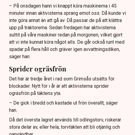
aktivisternas handlingar.
– På onsdagen hann vi knappt köra maskinerna i 45
minuter innan aktivisterna sprang emot oss. Då kunde vi
Frågor kvarstår om finansiering av illegal aktivism.
inte göra annat än att gå av. Då passar de på att klättra
upp på traktorerna. Sedan fredagen har aktivisterna
suttit på våra maskiner redan på morgonen, vilket gjort
att vi inte kunnat köra något alls. De går också runt med
spadar på flera håll och gräver igen avvattningsdiken,
säger han.
Sprider ogräsfrön
Det här är tredje året i rad som Grimsås utsätts för
blockader. Nytt för i år är att aktivisterna sprider
ogräsfrön på täktens yta.
– De gick i bredd och kastade ut frön överallt, säger
han.
Då det översta lagret används till odlingstorv, riskerar
stora delar av, eller hela, torvtäkten att bli otjänlig och
oanvändbar.