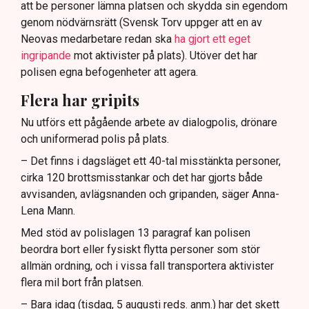
att be personer lämna platsen och skydda sin egendom
genom nödvärnsrätt (Svensk Torv uppger att en av
Neovas medarbetare redan ska
ha gjort ett eget
ingripande
mot aktivister på plats). Utöver det har
polisen egna befogenheter att agera.
Flera har gripits
Nu utförs ett pågående arbete av dialogpolis, drönare
och uniformerad polis på plats.
– Det finns i dagsläget ett 40-tal misstänkta personer,
cirka 120 brottsmisstankar och det har gjorts både
avvisanden, avlägsnanden och gripanden, säger Anna-
Lena Mann.
Med stöd av polislagen 13 paragraf kan polisen
beordra bort eller fysiskt flytta personer som stör
allmän ordning, och i vissa fall transportera aktivister
flera mil bort från platsen.
– Bara idag (tisdag, 5 augusti reds. anm.) har det skett