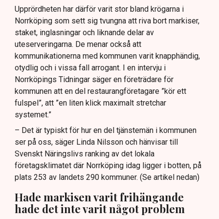
Upprördheten har därför varit stor bland krögarna i
Norrköping som sett sig tvungna att riva bort markiser,
staket, inglasningar och liknande delar av
uteserveringarna. De menar också att
kommunikationerna med kommunen varit knapphändig,
otydlig och i vissa fall arrogant. I en intervju i
Norrköpings Tidningar säger en företrädare för
kommunen att en del restaurangföretagare ”kör ett
fulspel”, att ”en liten klick maximalt stretchar
systemet.”
– Det är typiskt för hur en del tjänstemän i kommunen
ser på oss, säger Linda Nilsson och hänvisar till
Svenskt Näringslivs ranking av det lokala
företagsklimatet där Norrköping idag ligger i botten, på
plats 253 av landets 290 kommuner. (Se artikel nedan)
Hade markisen varit frihängande
hade det inte varit något problem