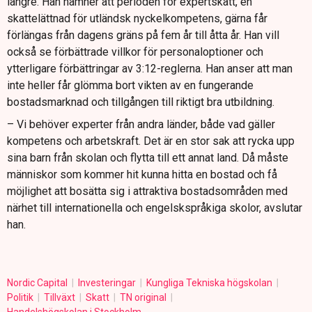
längre. Han nämner att perioden för expertskatt, en
skattelättnad för utländsk nyckelkompetens, gärna får
förlängas från dagens gräns på fem år till åtta år. Han vill
också se förbättrade villkor för personaloptioner och
ytterligare förbättringar av 3:12-reglerna. Han anser att man
inte heller får glömma bort vikten av en fungerande
bostadsmarknad och tillgången till riktigt bra utbildning.
– Vi behöver experter från andra länder, både vad gäller
kompetens och arbetskraft. Det är en stor sak att rycka upp
sina barn från skolan och flytta till ett annat land. Då måste
människor som kommer hit kunna hitta en bostad och få
möjlighet att bosätta sig i attraktiva bostadsområden med
närhet till internationella och engelskspråkiga skolor, avslutar
han.
Nordic Capital
Investeringar
Kungliga Tekniska högskolan
Politik
Tillväxt
Skatt
TN original
Handelshögskolan i Stockholm