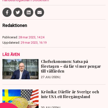
Redaktionen
Publicerad:
28 mar 2023, 14:24
Uppdaterad:
29 mar 2023, 16:19
LÄS ÄVEN
Chefsekonomen: Satsa på
företagen – då får vi mer pengar
till välfärden
27 JULI 2026 |
Krönika: Därför är Sverige och
inte USA ett föregångsland
20 JULI 2026 |