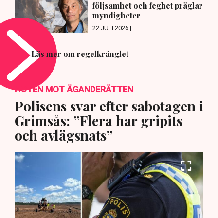
följsamhet och feghet präglar
myndigheter
22 JULI 2026 |
Läs mer om regelkrånglet
HOTEN MOT ÄGANDERÄTTEN
Polisens svar efter sabotagen i
Grimsås: ”Flera har gripits
och avlägsnats”