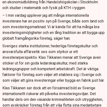
en ekonomiutbildning från Handelshögskolan i Stockholm
och studier i matematik och fysik på KTH i ryggen.
– I min vardag upplever jag att många internationella
investerare har en positiv syn på Sverige, både som land och
som investeringsmarknad. Vi är kända för att ha många bra
investeringsmöjligheter och en lång tradition av att bygga upp
globalt framgångsrika företag, säger han.
Sveriges starka institutioner, hederliga företagskultur och
ansvarsfulla affärsetik ses som styrkor ur ett
investerarperspektiv. Klas Tikkanen menar att Sverige även
sticker ut för sin goda ledarskapskultur, med starka
ledningsgrupper och kompetent arbetskraft. Det är viktiga
faktorer för företag som väljer att etablera sig i Sverige och
som väljer att göra investeringar eller bygga en fabrik just här.
Klas Tikkanen ser dock att en försämrad bild av Sverige
internationellt riskerar att påverka investeringsviljan. Det
handlar dels om den växande kriminaliteten och otryggheten,
som avskräcker företag från att vilja flytta sina medarbetare