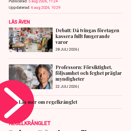
Publicerad:
5 aug 2026, 11:24
Uppdaterad:
6 aug 2026, 10:29
LÄS ÄVEN
Debatt: Då tvingas företagen
kassera fullt fungerande
varor
28 JULI 2026 |
Professorn: Försiktighet,
följsamhet och feghet präglar
myndigheter
22 JULI 2026 |
Läs mer om regelkrånglet
REGELKRÅNGLET