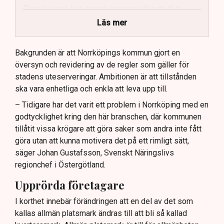
Flera krögare kritiserar kommunen för otydlig
kommunikation.
Läs mer
Kommunen vill skapa enhetliga regler för
uteserveringar.
Bakgrunden är att Norrköpings kommun gjort en
översyn och revidering av de regler som gäller för
Lindas Kula ställer in uteserveringen för
stadens uteserveringar. Ambitionen är att tillstånden
sommaren.
ska vara enhetliga och enkla att leva upp till.
– Tidigare har det varit ett problem i Norrköping med en
godtycklighet kring den här branschen, där kommunen
tillåtit vissa krögare att göra saker som andra inte fått
göra utan att kunna motivera det på ett rimligt sätt,
säger Johan Gustafsson, Svenskt Näringslivs
regionchef i Östergötland.
Upprörda företagare
I korthet innebär förändringen att en del av det som
kallas allmän platsmark ändras till att bli så kallad