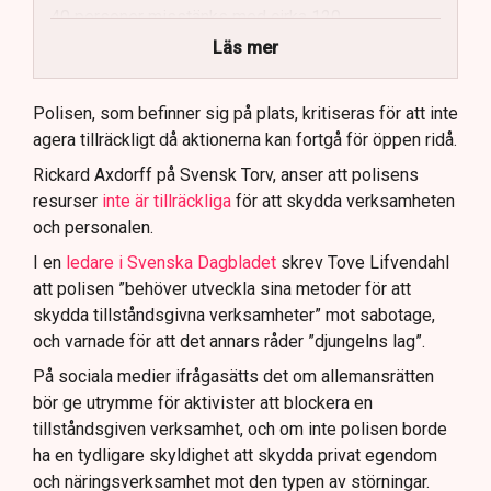
40 personer misstänks med cirka 120
brottsmisstankar kopplade.
Läs mer
Polisen använder drönare och uniformerad polis
för att dokumentera bevis.
Polisen, som befinner sig på plats, kritiseras för att inte
agera tillräckligt då aktionerna kan fortgå för öppen ridå.
Samtidigt är polisarbetet komplext när det gäller
att navigera juridiska rättigheter och gränser.
Rickard Axdorff på Svensk Torv, anser att polisens
resurser
inte är tillräckliga
för att skydda verksamheten
och personalen.
I en
ledare i Svenska Dagbladet
skrev Tove Lifvendahl
att polisen ”behöver utveckla sina metoder för att
skydda tillståndsgivna verksamheter” mot sabotage,
och varnade för att det annars råder ”djungelns lag”.
På sociala medier ifrågasätts det om allemansrätten
bör ge utrymme för aktivister att blockera en
tillståndsgiven verksamhet, och om inte polisen borde
ha en tydligare skyldighet att skydda privat egendom
och näringsverksamhet mot den typen av störningar.