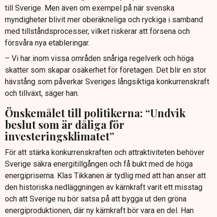
till Sverige. Men även om exempel på när svenska
myndigheter blivit mer oberäkneliga och ryckiga i samband
med tillståndsprocesser, vilket riskerar att försena och
försvåra nya etableringar.
– Vi har inom vissa områden snåriga regelverk och höga
skatter som skapar osäkerhet för företagen. Det blir en stor
hävstång som påverkar Sveriges långsiktiga konkurrenskraft
och tillväxt, säger han.
Önskemålet till politikerna: “Undvik
beslut som är dåliga för
investeringsklimatet”
För att stärka konkurrenskraften och attraktiviteten behöver
Sverige säkra energitillgången och få bukt med de höga
energipriserna. Klas Tikkanen är tydlig med att han anser att
den historiska nedläggningen av kärnkraft varit ett misstag
och att Sverige nu bör satsa på att bygga ut den gröna
energiproduktionen, där ny kärnkraft bör vara en del. Han