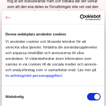
mig åt allt diskuterande fram och tillbaka där det verkar
som att den ena delen av förvaltningen inte vet vad den
andra gör. Och då sitter jag ändå med i
Samhällsplaneringsnämnden i kommunen där
detaljplanen ska tas och ser att det där finns noll
förståelse för hur det är att vara företagare.
Denna webbplats använder cookies
TN har sökt företrädare för fastighetsägaren
Vi använder cookies och liknande tekniker för att
Stadsrum.
utveckla våra tjänster, förbättra din användarupplevelse
och anpassa innehållet och annonserna till våra
Ett företagsklimat i nedförsbacke
användare. Vi vidarebefordrar även information som
samlas in via cookies till de sociala medier och annons-
Det stupar neråt. Företagens syn på
och analysföretag som vi samarbetar med. Läs mer på
företagsklimatet har placerat Norrköping långt ner i
tn.se/integritet-personuppgifter/
.
Svenskt Näringslivs ranking över företagsklimatet.
Nu vill kommunen vända nedgången. ”Vi måste
ändra kulturen som råder”, säger kommunalrådet
Samtyckesval
Tomas Tekmen.
Nödvändig
På kartan över det lokala företagsklimatet i Sverige