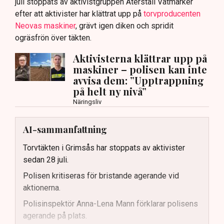
juli stoppats av aktivistgruppen Återställ Våtmarker
efter att aktivister har klättrat upp på
torvproducenten
Neovas maskiner
, grävt igen diken och spridit
ogräsfrön över täkten.
Aktivisterna klättrar upp på
maskiner – polisen kan inte
avvisa dem: ”Upptrappning
på helt ny nivå”
Näringsliv
AI-sammanfattning
Torvtäkten i Grimsås har stoppats av aktivister
sedan 28 juli.
Polisen kritiseras för bristande agerande vid
aktionerna.
Polisinspektör Anna-Lena Mann förklarar polisens
agerande på plats.