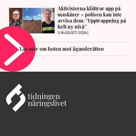
Aktivisterna klättrar upp på
maskiner – polisen kan inte
avvisa dem: ”Upptrappning på
helt ny nivå”
3 AUGUSTI 2026 |
Läs mer om hoten mot äganderätten