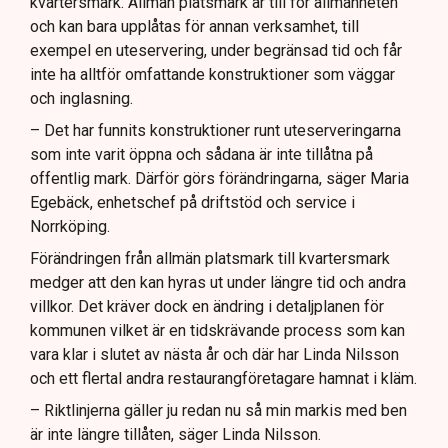
kvartersmark. Allmän platsmark är till för allmänheten
och kan bara upplåtas för annan verksamhet, till
exempel en uteservering, under begränsad tid och får
inte ha alltför omfattande konstruktioner som väggar
och inglasning.
– Det har funnits konstruktioner runt uteserveringarna
som inte varit öppna och sådana är inte tillåtna på
offentlig mark. Därför görs förändringarna, säger Maria
Egebäck, enhetschef på driftstöd och service i
Norrköping.
Förändringen från allmän platsmark till kvartersmark
medger att den kan hyras ut under längre tid och andra
villkor. Det kräver dock en ändring i detaljplanen för
kommunen vilket är en tidskrävande process som kan
vara klar i slutet av nästa år och där har Linda Nilsson
och ett flertal andra restaurangföretagare hamnat i kläm.
– Riktlinjerna gäller ju redan nu så min markis med ben
är inte längre tillåten, säger Linda Nilsson.