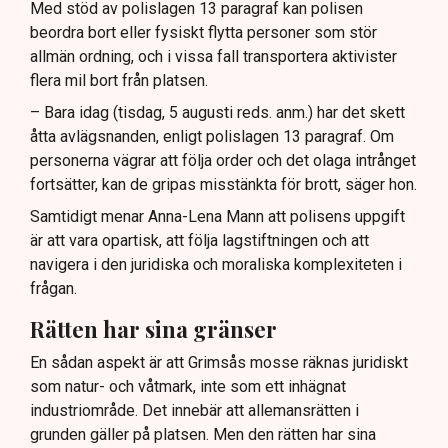
Med stöd av polislagen 13 paragraf kan polisen
beordra bort eller fysiskt flytta personer som stör
allmän ordning, och i vissa fall transportera aktivister
flera mil bort från platsen.
– Bara idag (tisdag, 5 augusti reds. anm.) har det skett
åtta avlägsnanden, enligt polislagen 13 paragraf. Om
personerna vägrar att följa order och det olaga intrånget
fortsätter, kan de gripas misstänkta för brott, säger hon.
Samtidigt menar Anna-Lena Mann att polisens uppgift
är att vara opartisk, att följa lagstiftningen och att
navigera i den juridiska och moraliska komplexiteten i
frågan.
Rätten har sina gränser
En sådan aspekt är att Grimsås mosse räknas juridiskt
som natur- och våtmark, inte som ett inhägnat
industriområde. Det innebär att allemansrätten i
grunden gäller på platsen. Men den rätten har sina