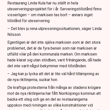
Restaurang Linda Kula har nu ställt in hela
uteserveringsprojektet för i år. Serveringstillstånd finns
visserligen – om markisen tas bort – annars inget
tillstånd för uteservering.
– Det blev ju rena utpressningssituationen, säger Linda
Nilsson.
Egentligen är det inte själva markisen som är det stora
problemet, det är de fyra benen som när markisen är
utfälld vilar på den kommunala marken. Om markisen
hade klarat sig utan stödben, varit frihängande, då hade
det inte varit något bekymmer med tillstånden.
– Jag kan ju tycka att det är lite väl hård tillämpning av
de nya riktlinjerna, suckar hon.
De kraftiga protesterna från många av stadens krögare
mot de nya riktlinjerna har fått Norrköpings kommun att
backa ett steg och ge en del av restaurangerna
uppskov med rivningen av olika konstruktioner vid