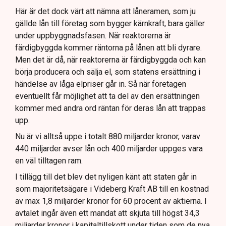
Här är det dock värt att nämna att låneramen, som ju
gällde lån till företag som bygger kärnkraft, bara gäller
under uppbyggnadsfasen. När reaktorerna är
färdigbyggda kommer räntorna på lånen att bli dyrare.
Men det är då, när reaktorerna är färdigbyggda och kan
börja producera och sälja el, som statens ersättning i
händelse av låga elpriser går in. Så när företagen
eventuellt får möjlighet att ta del av den ersättningen
kommer med andra ord räntan för deras lån att trappas
upp.
Nu är vi alltså uppe i totalt 880 miljarder kronor, varav
440 miljarder avser lån och 400 miljarder uppges vara
en väl tilltagen ram.
I tillägg till det blev det nyligen känt att staten går in
som majoritetsägare i Videberg Kraft AB till en kostnad
av max 1,8 miljarder kronor för 60 procent av aktierna. I
avtalet ingår även ett mandat att skjuta till högst 34,3
miljarder kronor i kapitaltillskott under tiden som de nya