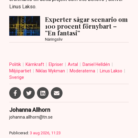
Linus Lakso.
Experter sågar scenario om
100 procent förnybart –
”En fantasi”
Näringsliv
Politik
Kärnkraft
Elpriser
Avtal
Daniel Helldén
Miljöpartiet
Niklas Wykman
Moderaterna
Linus Lakso
Sverige
Johanna Allhorn
johanna.allhorn@tn.se
Publicerad:
3 aug 2026, 11:23