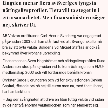
längden menar flera av Sveriges tyngsta
näringslivsprofiler. Flera vill ta steget in i
eurosamarbetet. Men finansministern säger
nej, skriver Di.
AB Volvos ordförande Carl-Henric Svanberg var engagerad
på ja-sidan 2003 och han står fast vid att Sverige skulle må
bra av att byta valuta. Bolidens vd Mikael Staffas är också
bekymrad över kronans utveckling.
Finansmannen Sven Hagströmer och näringslivsprofilen Rune
Andersson stod på nej-sidan vid folkomröstningen om EMU-
medlemskap 2003 och vill fortfarande behålla kronan.
Christer Gardell, grundaren och vd för aktivistfonden Cevian
Capital, röstade också nej till euron men nu, med facit i hand,
har han tänkt om.
– Jag ser svårigheten att driva en liten futtig valuta vid sidan
av de här två enorma valutablocken som har etablerat sig,