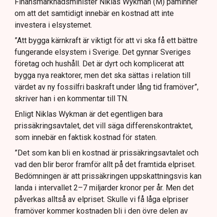
Finansmarknadsminister Niklas Wykman (M) påminner
om att det samtidigt innebär en kostnad att inte
investera i elsystemet.
”Att bygga kärnkraft är viktigt för att vi ska få ett bättre
fungerande elsystem i Sverige. Det gynnar Sveriges
företag och hushåll. Det är dyrt och komplicerat att
bygga nya reaktorer, men det ska sättas i relation till
värdet av ny fossilfri baskraft under lång tid framöver”,
skriver han i en kommentar till TN.
Enligt Niklas Wykman är det egentligen bara
prissäkringsavtalet, det vill säga differenskontraktet,
som innebär en faktisk kostnad för staten.
”Det som kan bli en kostnad är prissäkringsavtalet och
vad den blir beror framför allt på det framtida elpriset.
Bedömningen är att prissäkringen uppskattningsvis kan
landa i intervallet 2–7 miljarder kronor per år. Men det
påverkas alltså av elpriset. Skulle vi få låga elpriser
framöver kommer kostnaden bli i den övre delen av