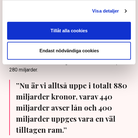
I det sistnämnda fallet handlar det alltså om en kostnad
och inte ett lån, men enligt Sekretariatet för finansiering
Visa detaljer
av ny kärnkraft är summan väldigt högt räknad. Det är
förstås svårt att säga vad elen kommer att kosta om
Tillåt alla cookies
50–100 år, men enligt Finansdepartementets ”bästa
uppskattning” kommer ersättningen från staten till
bolagen att landa någonstans mellan 2 och 7 miljarder
Endast nödvändiga cookies
om året. Om det skulle bli 7 miljarder om året i de 40 år
som modellen är tänkt att gälla skulle notan landa på
280 miljarder.
”Nu är vi alltså uppe i totalt 880
miljarder kronor, varav 440
miljarder avser lån och 400
miljarder uppges vara en väl
tilltagen ram.”