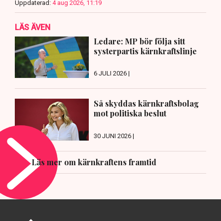
Uppdaterad:
4 aug 2026, 11:19
LÄS ÄVEN
Ledare: MP bör följa sitt
systerpartis kärnkraftslinje
6 JULI 2026 |
Så skyddas kärnkraftsbolag
mot politiska beslut
30 JUNI 2026 |
Läs mer om kärnkraftens framtid