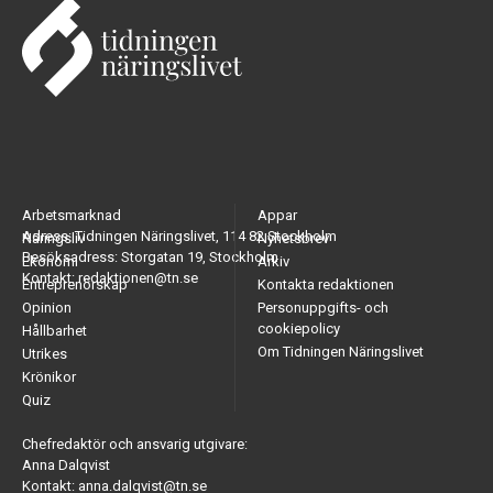
Arbetsmarknad
Appar
Adress: Tidningen Näringslivet, 114 82 Stockholm
Näringsliv
Nyhetsbrev
Besöksadress: Storgatan 19, Stockholm
Ekonomi
Arkiv
Kontakt: redaktionen@tn.se
Entreprenörskap
Kontakta redaktionen
Opinion
Personuppgifts- och
cookiepolicy
Hållbarhet
Om Tidningen Näringslivet
Utrikes
Krönikor
Quiz
Chefredaktör och ansvarig utgivare:
Anna Dalqvist
Kontakt: anna.dalqvist@tn.se