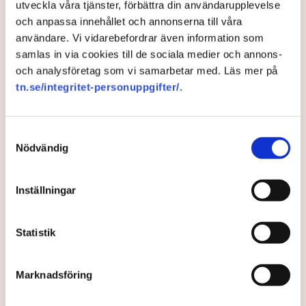
utveckla våra tjänster, förbättra din användarupplevelse
staten.”
och anpassa innehållet och annonserna till våra
användare. Vi vidarebefordrar även information som
Utöver låneramarna har regeringen fått mandat av
samlas in via cookies till de sociala medier och annons-
riksdagen att ingå prissäkringsavtal i form av
och analysföretag som vi samarbetar med. Läs mer på
”differenskontrakt” för max 400 miljarder kronor. Det
tn.se/integritet-personuppgifter/
.
innebär att staten i 40 år efter att en reaktor är
färdigbyggd går in som garant för att företaget som
byggt reaktorn ska kunna sälja sin el till ett visst pris.
Samtyckesval
Om elen under den aktuella perioden skulle bli billigare
Nödvändig
än prissäkringen kommer staten att gå in och betala
mellanskillnaden. Om elpriset är högre än prissäkringen
Inställningar
ska företaget i stället betala till staten.
Verkliga notan för att inte
Statistik
bygga kärnkraft – så
sjunker värdet på
företagen: ”Alarmerande”
Marknadsföring
Hållbarhet