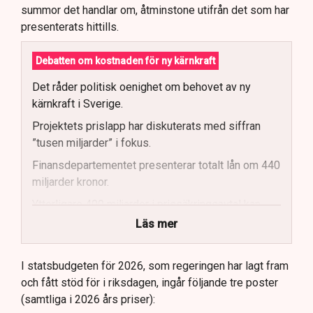
summor det handlar om, åtminstone utifrån det som har
presenterats hittills.
Debatten om kostnaden för ny kärnkraft
Det råder politisk oenighet om behovet av ny
kärnkraft i Sverige.
Projektets prislapp har diskuterats med siffran
”tusen miljarder” i fokus.
Finansdepartementet presenterar totalt lån om 440
miljarder kronor.
Ytterligare 400 miljarder i prissäkringsavtal kan
påverka statens kostnader.
Läs mer
Totala uppskattade kostnader inkluderar bland
annat möjliga kostnader för slutförvar.
I statsbudgeten för 2026, som regeringen har lagt fram
och fått stöd för i riksdagen, ingår följande tre poster
Regeringen och Miljöpartiet har olika syn på
(samtliga i 2026 års priser):
investeringens nödvändighet.