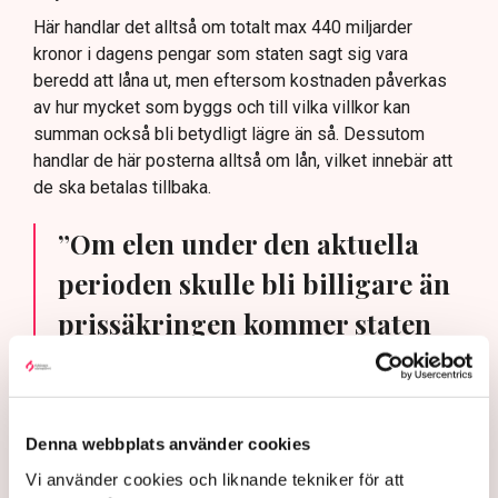
Här handlar det alltså om totalt max 440 miljarder
kronor i dagens pengar som staten sagt sig vara
beredd att låna ut, men eftersom kostnaden påverkas
av hur mycket som byggs och till vilka villkor kan
summan också bli betydligt lägre än så. Dessutom
handlar de här posterna alltså om lån, vilket innebär att
de ska betalas tillbaka.
”Om elen under den aktuella
perioden skulle bli billigare än
prissäkringen kommer staten
att gå in och betala
mellanskillnaden. Om elpriset
är högre än prissäkringen ska
Denna webbplats använder cookies
företaget i stället betala till
Vi använder cookies och liknande tekniker för att