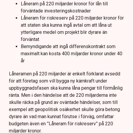
Låneram på 220 miljarder kronor för lån till
förväntade investeringskostnader
Låneram för riskreserv på 220 miljarder kronor för
att staten ska kunna ingå avtal om att låna ut
ytterligare medel om projekt blir dyrare än
förväntat
Bemyndigande att ingå differenskontrakt som
maximalt kan kosta 400 miljarder kronor under 40
år
Låneramen på 220 miljarder är enkelt förklarat avsedd
för att företag som vill bygga ny kärnkraft under
uppbyggnadsfasen ska kunna låna pengar till förmånlig
ränta. Men i den händelse att de 220 miljarderna inte
skulle räcka på grund av oväntade händelser, som till
exempel att geopolitisk osäkerhet skulle göra betong
dyrare än vad man kunnat förutse i förväg, omfattar
budgeten även en ”Låneram för riskreserv” på 220
miljarder kronor.