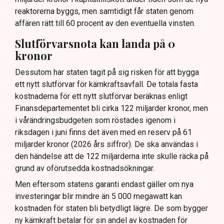
reaktorerna byggs, men samtidigt får staten genom
affären rätt till 60 procent av den eventuella vinsten.
Slutförvarsnota kan landa på 0
kronor
Dessutom har staten tagit på sig risken för att bygga
ett nytt slutförvar för kärnkraftsavfall. De totala fasta
kostnaderna för ett nytt slutförvar beräknas enligt
Finansdepartementet bli cirka 122 miljarder kronor, men
i vårändringsbudgeten som röstades igenom i
riksdagen i juni finns det även med en reserv på 61
miljarder kronor (2026 års siffror). De ska användas i
den händelse att de 122 miljarderna inte skulle räcka på
grund av oförutsedda kostnadsökningar.
Men eftersom statens garanti endast gäller om nya
investeringar blir mindre än 5 000 megawatt kan
kostnaden för staten bli betydligt lägre. De som bygger
ny kärnkraft betalar för sin andel av kostnaden för