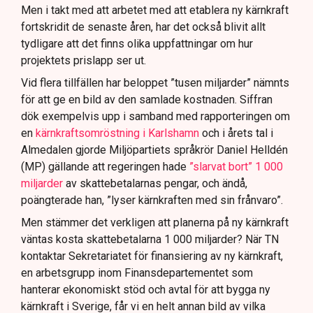
Men i takt med att arbetet med att etablera ny kärnkraft
fortskridit de senaste åren, har det också blivit allt
tydligare att det finns olika uppfattningar om hur
projektets prislapp ser ut.
Vid flera tillfällen har beloppet ”tusen miljarder” nämnts
för att ge en bild av den samlade kostnaden. Siffran
dök exempelvis upp i samband med rapporteringen om
en
kärnkraftsomröstning i Karlshamn
och i årets tal i
Almedalen gjorde Miljöpartiets språkrör Daniel Helldén
(MP) gällande att regeringen hade
”slarvat bort” 1 000
miljarder
av skattebetalarnas pengar, och ändå,
poängterade han, ”lyser kärnkraften med sin frånvaro”.
Men stämmer det verkligen att planerna på ny kärnkraft
väntas kosta skattebetalarna 1 000 miljarder? När TN
kontaktar Sekretariatet för finansiering av ny kärnkraft,
en arbetsgrupp inom Finansdepartementet som
hanterar ekonomiskt stöd och avtal för att bygga ny
kärnkraft i Sverige, får vi en helt annan bild av vilka