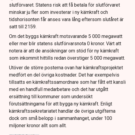
slutförvaret. Statens risk att få betala för slutförvaret
minskar ju fler som investerar i ny kärnkraft och
tidshorisonten får anses vara lång eftersom slutåret är
satt till 2159.
Om det byggs kärnkraft motsvarande 5 000 megawatt
eller mer blir statens slutförvarsnota 0 kronor. Värt att
notera är att de ansökningar om stöd för ny kärnkraft
som inkommit hittills redan överstiger 5 000 megawatt.
Utöver de större posterna ovan har kärnkraftsprojektet
medfört en del övriga kostnader. Det har exempelvis
tillsatts en kärnkraftssamordnare som har fått ett kansli
med en handfull medarbetare och det har utgått
ersättning till kommuner som undersökt
förutsättningarna för att bygga ny kärnkraft. Enligt
kärnkraftssekretariatet handlar de övriga utgifterna
dock om små belopp i sammanhanget, under 100
miljoner kronor allt som allt.