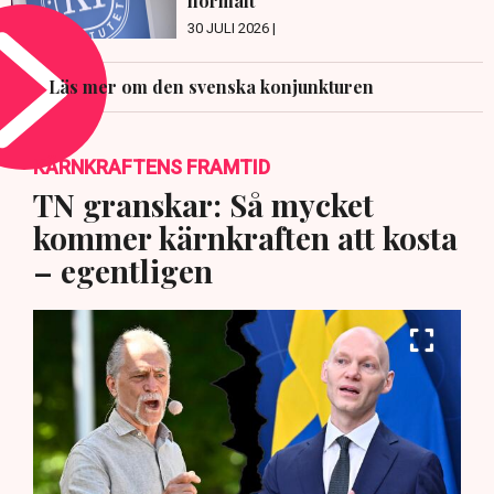
normalt
30 JULI 2026 |
Läs mer om den svenska konjunkturen
KÄRNKRAFTENS FRAMTID
TN granskar: Så mycket
kommer kärnkraften att kosta
– egentligen