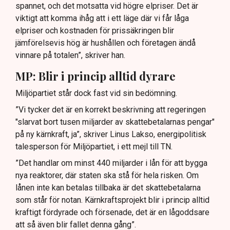
spannet, och det motsatta vid högre elpriser. Det är
viktigt att komma ihåg att i ett läge där vi får låga
elpriser och kostnaden för prissäkringen blir
jämförelsevis hög är hushållen och företagen ändå
vinnare på totalen”, skriver han.
MP: Blir i princip alltid dyrare
Miljöpartiet står dock fast vid sin bedömning.
”Vi tycker det är en korrekt beskrivning att regeringen
"slarvat bort tusen miljarder av skattebetalarnas pengar"
på ny kärnkraft, ja”, skriver Linus Lakso, energipolitisk
talesperson för Miljöpartiet, i ett mejl till TN.
”Det handlar om minst 440 miljarder i lån för att bygga
nya reaktorer, där staten ska stå för hela risken. Om
lånen inte kan betalas tillbaka är det skattebetalarna
som står för notan. Kärnkraftsprojekt blir i princip alltid
kraftigt fördyrade och försenade, det är en lågoddsare
att så även blir fallet denna gång”.