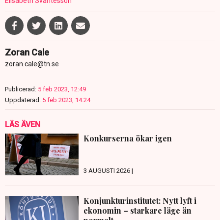
Elisabeth Svantesson
Zoran Cale
zoran.cale@tn.se
Publicerad:
5 feb 2023, 12:49
Uppdaterad:
5 feb 2023, 14:24
LÄS ÄVEN
Konkurserna ökar igen
3 AUGUSTI 2026 |
Konjunkturinstitutet: Nytt lyft i
ekonomin – starkare läge än