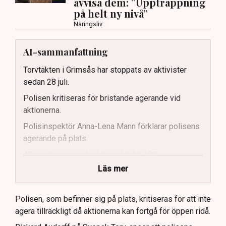
avvisa dem: ”Upptrappning
på helt ny nivå”
Näringsliv
AI-sammanfattning
Torvtäkten i Grimsås har stoppats av aktivister
sedan 28 juli.
Polisen kritiseras för bristande agerande vid
aktionerna.
Polisinspektör Anna-Lena Mann förklarar polisens
agerande på plats.
40 personer misstänks med cirka 120
brottsmisstankar kopplade.
Läs mer
Polisen använder drönare och uniformerad polis
för att dokumentera bevis.
Polisen, som befinner sig på plats, kritiseras för att inte
agera tillräckligt då aktionerna kan fortgå för öppen ridå.
Samtidigt är polisarbetet komplext när det gäller
att navigera juridiska rättigheter och gränser.