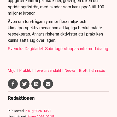
uppgifter klättrat på maskiner, grävt igen diken och
spridit ogräsfrön, med skador som kan uppgå till 100
miljoner kronor.
Även om torvfrågan rymmer flera miljö- och
klimatperspektiv menar hon att lagliga beslut måste
respekteras. Annars riskerar aktivister att i praktiken
kunna sätta sig över lagen.
Svenska Dagbladet: Sabotage stoppas inte med dialog
Miljö
Praktik
Tove Lifvendahl
Neova
Brott
Grimsås
Redaktionen
Publicerad:
5 aug 2026, 13:21
Uppdaterad:
6 aug 2026, 07:35