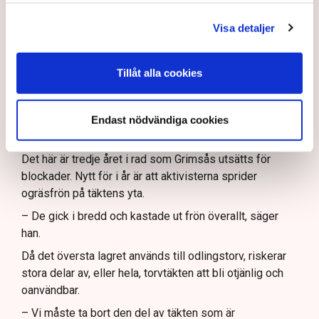
minuter innan aktivisterna sprang emot oss. Då kunde vi
Frågor kvarstår om finansiering av illegal aktivism.
inte göra annat än att gå av. Då passar de på att klättra
Visa detaljer
upp på traktorerna. Sedan fredagen har aktivisterna
suttit på våra maskiner redan på morgonen, vilket gjort
att vi inte kunnat köra något alls. De går också runt med
Tillåt alla cookies
spadar på flera håll och gräver igen avvattningsdiken,
säger han.
Endast nödvändiga cookies
Sprider ogräsfrön
Det här är tredje året i rad som Grimsås utsätts för
blockader. Nytt för i år är att aktivisterna sprider
ogräsfrön på täktens yta.
– De gick i bredd och kastade ut frön överallt, säger
han.
Då det översta lagret används till odlingstorv, riskerar
stora delar av, eller hela, torvtäkten att bli otjänlig och
oanvändbar.
– Vi måste ta bort den del av täkten som är