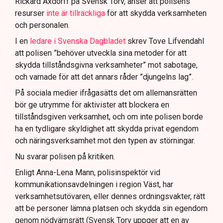
Rickard Axdorff på Svensk Torv, anser att polisens
resurser
inte är tillräckliga
för att skydda verksamheten
och personalen.
I en
ledare i Svenska Dagbladet
skrev Tove Lifvendahl
att polisen ”behöver utveckla sina metoder för att
skydda tillståndsgivna verksamheter” mot sabotage,
och varnade för att det annars råder ”djungelns lag”.
På sociala medier ifrågasätts det om allemansrätten
bör ge utrymme för aktivister att blockera en
tillståndsgiven verksamhet, och om inte polisen borde
ha en tydligare skyldighet att skydda privat egendom
och näringsverksamhet mot den typen av störningar.
Nu svarar polisen på kritiken.
Enligt Anna-Lena Mann, polisinspektör vid
kommunikationsavdelningen i region Väst, har
verksamhetsutövaren, eller dennes ordningsvakter, rätt
att be personer lämna platsen och skydda sin egendom
genom nödvärnsrätt (Svensk Torv uppger att en av