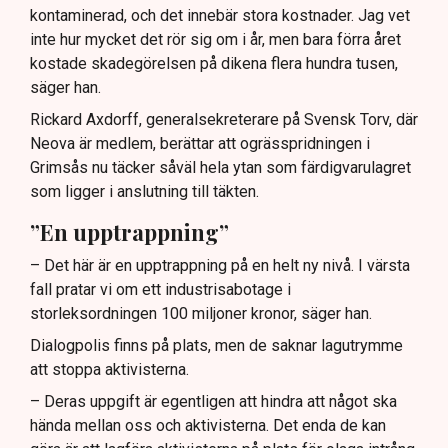
kontaminerad, och det innebär stora kostnader. Jag vet
inte hur mycket det rör sig om i år, men bara förra året
kostade skadegörelsen på dikena flera hundra tusen,
säger han.
Rickard Axdorff, generalsekreterare på Svensk Torv, där
Neova är medlem, berättar att ogrässpridningen i
Grimsås nu täcker såväl hela ytan som färdigvarulagret
som ligger i anslutning till täkten.
”En upptrappning”
– Det här är en upptrappning på en helt ny nivå. I värsta
fall pratar vi om ett industrisabotage i
storleksordningen 100 miljoner kronor, säger han.
Dialogpolis finns på plats, men de saknar lagutrymme
att stoppa aktivisterna.
– Deras uppgift är egentligen att hindra att något ska
hända mellan oss och aktivisterna. Det enda de kan