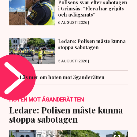
Polisens svar efter sabotagen
i Grimsås: ”Flera har gripits
och avlägsnats”
6 AUGUSTI 2026 |
Ledare: Polisen måste kunna
stoppa sabotagen
5 AUGUSTI 2026 |
Läs mer om hoten mot äganderätten
HOTEN MOT ÄGANDERÄTTEN
Ledare: Polisen måste kunna
stoppa sabotagen