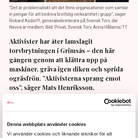
"Det är problematiskt att det finns organisationer som samlar
in pengar för att bedriva brottslig verksamhet i grupp", säger
Rickard Axdorff, generalsekreterare på Svensk Torv, där
Neova är medlem. Bild: Privat, Svensk Torv, Anna Hållams/TT
Aktivister har åter lamslagit
torvbrytningen i Grimsås – den här
gången genom att klättra upp på
maskiner, gräva igen diken och sprida
ogräsfrön. ”Aktivisterna sprang emot
oss”, säger Mats Henriksson,
tillståndsansvarig på Neova, till TN. Nu
varnar branschen för skador på
uppemot 100 miljoner kronor.
Denna webbplats använder cookies
Brytningen av torvtäkten i Grimsås lamslås av
Vi använder cookies och liknande tekniker för att
aktivistgruppen Återställ Våtmarker. Mats Henriksson,