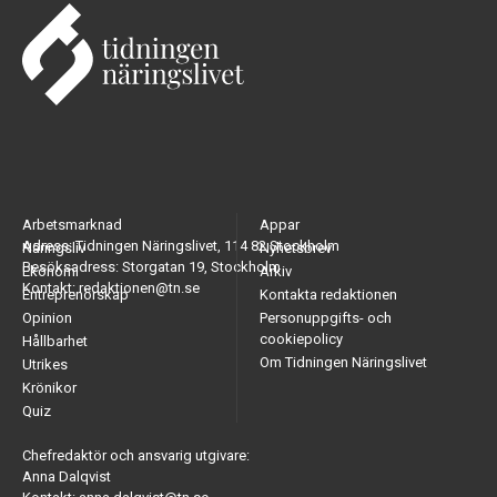
Arbetsmarknad
Appar
Adress: Tidningen Näringslivet, 114 82 Stockholm
Näringsliv
Nyhetsbrev
Besöksadress: Storgatan 19, Stockholm
Ekonomi
Arkiv
Kontakt: redaktionen@tn.se
Entreprenörskap
Kontakta redaktionen
Opinion
Personuppgifts- och
cookiepolicy
Hållbarhet
Om Tidningen Näringslivet
Utrikes
Krönikor
Quiz
Chefredaktör och ansvarig utgivare:
Anna Dalqvist