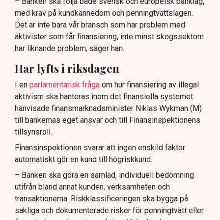
– Banken ska följa både svensk och europeisk banklag,
med krav på kundkännedom och penningtvättslagen.
Det är inte bara vår bransch som har problem med
aktivister som får finansiering, inte minst skogssektorn
har liknande problem, säger han.
Har lyfts i riksdagen
I en
parlamentarisk fråga
om hur finansiering av illegal
aktivism ska hanteras inom det finansiella systemet
hänvisade finansmarknadsminister Niklas Wykman (M)
till bankernas eget ansvar och till Finansinspektionens
tillsynsroll.
Finansinspektionen svarar att ingen enskild faktor
automatiskt gör en kund till högriskkund.
– Banken ska göra en samlad, individuell bedömning
utifrån bland annat kunden, verksamheten och
transaktionerna. Riskklassificeringen ska bygga på
sakliga och dokumenterade risker för penningtvätt eller