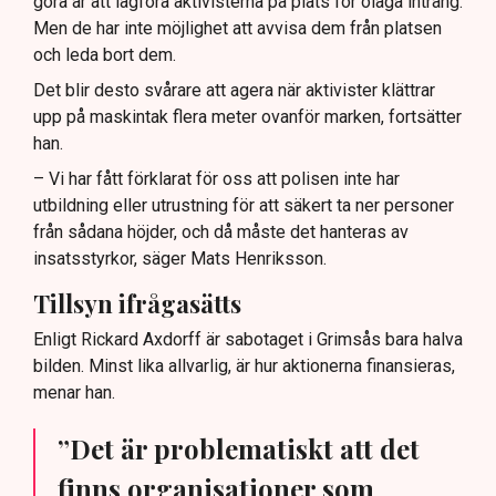
göra är att lagföra aktivisterna på plats för olaga intrång.
Men de har inte möjlighet att avvisa dem från platsen
och leda bort dem.
Det blir desto svårare att agera när aktivister klättrar
upp på maskintak flera meter ovanför marken, fortsätter
han.
– Vi har fått förklarat för oss att polisen inte har
utbildning eller utrustning för att säkert ta ner personer
från sådana höjder, och då måste det hanteras av
insatsstyrkor, säger Mats Henriksson.
Tillsyn ifrågasätts
Enligt Rickard Axdorff är sabotaget i Grimsås bara halva
bilden. Minst lika allvarlig, är hur aktionerna finansieras,
menar han.
”Det är problematiskt att det
finns organisationer som