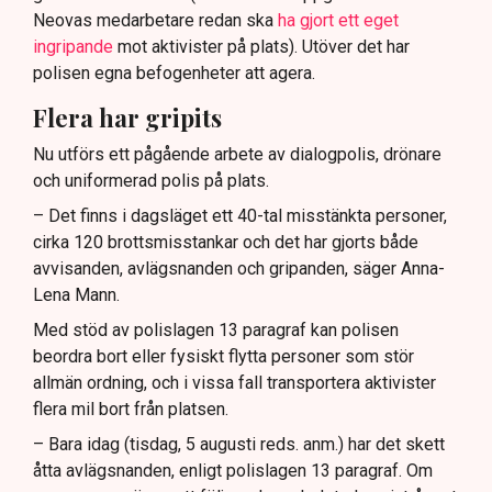
Neovas medarbetare redan ska
ha gjort ett eget
ingripande
mot aktivister på plats). Utöver det har
polisen egna befogenheter att agera.
Flera har gripits
Nu utförs ett pågående arbete av dialogpolis, drönare
och uniformerad polis på plats.
– Det finns i dagsläget ett 40-tal misstänkta personer,
cirka 120 brottsmisstankar och det har gjorts både
avvisanden, avlägsnanden och gripanden, säger Anna-
Lena Mann.
Med stöd av polislagen 13 paragraf kan polisen
beordra bort eller fysiskt flytta personer som stör
allmän ordning, och i vissa fall transportera aktivister
flera mil bort från platsen.
– Bara idag (tisdag, 5 augusti reds. anm.) har det skett
åtta avlägsnanden, enligt polislagen 13 paragraf. Om