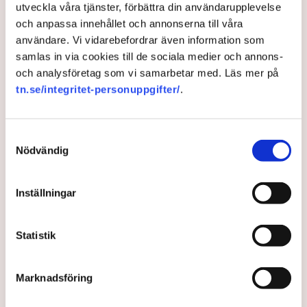
utveckla våra tjänster, förbättra din användarupplevelse
tillståndsansvarig på Neova, som befinner sig på plats,
och anpassa innehållet och annonserna till våra
beskriver hur ett 40-tal personer spred ut sig över den
användare. Vi vidarebefordrar även information som
tillståndsgivna verksamhetsytan förra veckan och
samlas in via cookies till de sociala medier och annons-
stoppade all pågående verksamhet.
och analysföretag som vi samarbetar med. Läs mer på
tn.se/integritet-personuppgifter/
.
AI-sammanfattning
Aktivistgruppen Återställ Våtmarker har stoppat
torvbrytningen i Grimsås.
Samtyckesval
Nödvändig
Mats Henriksson från Neova beskriver omfattande
störningar och skadegörelse.
Inställningar
Aktivisterna har spridit ogräsfrön som hotar att
göra torvbrytningen obrukbar.
Rickard Axdorff från Svensk Torv varnar för ett
Statistik
stort ekonomiskt sabotage.
Läs mer
Dialogpolisen på plats står maktlös inför
Marknadsföring
aktivisternas handlingar.
– På onsdagen hann vi knappt köra maskinerna i 45