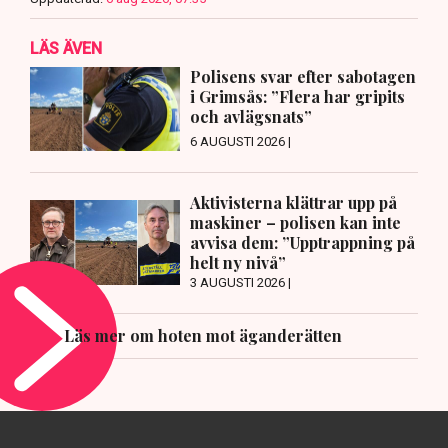
LÄS ÄVEN
Polisens svar efter sabotagen
i Grimsås: ”Flera har gripits
och avlägsnats”
6 AUGUSTI 2026 |
Aktivisterna klättrar upp på
maskiner – polisen kan inte
avvisa dem: ”Upptrappning på
helt ny nivå”
3 AUGUSTI 2026 |
Läs mer om hoten mot äganderätten