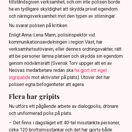
tillståndsgiven verksamhet, och om inte polisen borde
ha en tydligare skyldighet att skydda privat egendom
och näringsverksamhet mot den typen av störningar.
Nu svarar polisen på kritiken.
Enligt Anna-Lena Mann, polisinspektör vid
kommunikationsavdelningen i region Väst, har
verksamhetsutövaren, eller dennes ordningsvakter, rätt
att be personer lämna platsen och skydda sin egendom
genom nödvärnsrätt (Svensk Torv uppger att en av
Neovas medarbetare redan ska
ha gjort ett eget
ingripande
mot aktivister på plats). Utöver det har
polisen egna befogenheter att agera.
Flera har gripits
Nu utförs ett pågående arbete av dialogpolis, drönare
och uniformerad polis på plats.
– Det finns i dagsläget ett 40-tal misstänkta personer,
cirka 120 brottsmisstankar och det har gjorts både