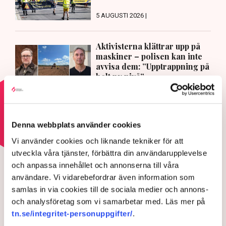
5 AUGUSTI 2026 |
Aktivisterna klättrar upp på
maskiner – polisen kan inte
avvisa dem: ”Upptrappning på
helt ny nivå”
3 AUGUSTI 2026 |
Läs mer om hoten mot äganderätten
Denna webbplats använder cookies
Vi använder cookies och liknande tekniker för att
HOTEN MOT ÄGANDERÄTTEN
utveckla våra tjänster, förbättra din användarupplevelse
Aktivisterna klättrar upp på
och anpassa innehållet och annonserna till våra
användare. Vi vidarebefordrar även information som
maskiner – polisen kan inte
samlas in via cookies till de sociala medier och annons-
avvisa dem: ”Upptrappning
och analysföretag som vi samarbetar med. Läs mer på
på helt ny nivå”
tn.se/integritet-personuppgifter/
.