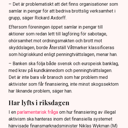
– Det är problematiskt att det finns organisationer som
samlar in pengar för att bedriva brottslig verksamhet i
grupp, säger Rickard Axdorff.
Eftersom föreningen öppet samlar in pengar till
aktioner som redan lett till lagföring för sabotage,
ohörsamhet mot ordningsmakten och brott mot
skyddslagen, borde Återställ Våtmarker klassificeras
som högriskkund enligt penningtvättslagen, menar han.
– Banken ska följa både svensk och europeisk banklag,
med krav på kundkännedom och penningtvättslagen.
Det är inte bara vår bransch som har problem med
aktivister som får finansiering, inte minst skogssektorn
har liknande problem, säger han.
Har lyfts i riksdagen
I en
parlamentarisk fråga
om hur finansiering av illegal
aktivism ska hanteras inom det finansiella systemet
hänvisade finansmarknadsminister Niklas Wykman (M)