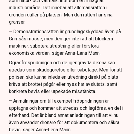
som natur- och våtmark, inte som ett inhägnat
industriområde. Det innebär att allemansrätten i
grunden gäller på platsen. Men den rätten har sina
gränser.
– Demonstrationsrätten är grundlagsskyddad även på
Grimsås mosse, men den ger inte rätt att blockera
maskiner, sabotera utrustning eller förstöra
ekonomiska värden, säger Anna-Lena Mann.
Ogräsfröspridningen och de igengrävda dikena kan
utredas som skadegörelse eller sabotage. Men för att
polisen ska kunna inleda en utredning direkt på plats
krävs att brottet pågår eller nyss har avslutats, samt
konkreta bevis eller utpekade misstänkta.
– Anmälningar om till exempel fröspridningen är
upptagna och kommer att utredas och lagföras, en del i
efterhand. Det är bland annat anledningen till att vi nu
även använder drönare för att dokumentera och säkra
bevis, säger Anna-Lena Mann.