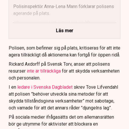
Polisinspektör Anna-Lena Mann förklarar polisens
agerande på plats.
40 personer misstänks med cirka 120
brottsmisstankar kopplade.
Läs mer
Polisen använder drönare och uniformerad polis
för att dokumentera bevis.
Polisen, som befinner sig på plats, kritiseras för att inte
agera tillräckligt då aktionerna kan fortgå för öppen ridå.
Samtidigt är polisarbetet komplext när det gäller
att navigera juridiska rättigheter och gränser.
Rickard Axdorff på Svensk Torv, anser att polisens
resurser
inte är tillräckliga
för att skydda verksamheten
och personalen.
I en
ledare i Svenska Dagbladet
skrev Tove Lifvendahl
att polisen ”behöver utveckla sina metoder för att
skydda tillståndsgivna verksamheter” mot sabotage,
och varnade för att det annars råder ”djungelns lag”.
På sociala medier ifrågasätts det om allemansrätten
bör ge utrymme för aktivister att blockera en