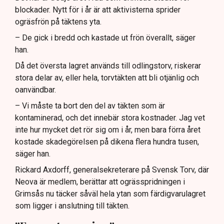
blockader. Nytt för i år är att aktivisterna sprider
ogräsfrön på täktens yta.
– De gick i bredd och kastade ut frön överallt, säger
han.
Då det översta lagret används till odlingstorv, riskerar
stora delar av, eller hela, torvtäkten att bli otjänlig och
oanvändbar.
– Vi måste ta bort den del av täkten som är
kontaminerad, och det innebär stora kostnader. Jag vet
inte hur mycket det rör sig om i år, men bara förra året
kostade skadegörelsen på dikena flera hundra tusen,
säger han.
Rickard Axdorff, generalsekreterare på Svensk Torv, där
Neova är medlem, berättar att ogrässpridningen i
Grimsås nu täcker såväl hela ytan som färdigvarulagret
som ligger i anslutning till täkten.