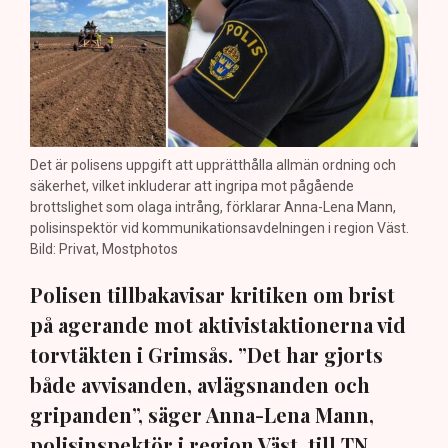
Det är polisens uppgift att upprätthålla allmän ordning och
säkerhet, vilket inkluderar att ingripa mot pågående
brottslighet som olaga intrång, förklarar Anna-Lena Mann,
polisinspektör vid kommunikationsavdelningen i region Väst.
Bild: Privat, Mostphotos
Polisen tillbakavisar kritiken om brist
på agerande mot aktivistaktionerna vid
torvtäkten i Grimsås. ”Det har gjorts
både avvisanden, avlägsnanden och
gripanden”, säger Anna-Lena Mann,
polisinspektör i region Väst, till TN.