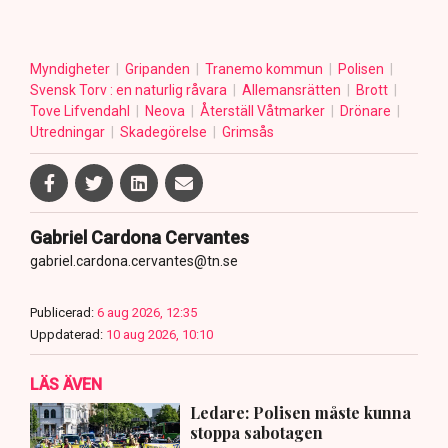
Myndigheter
Gripanden
Tranemo kommun
Polisen
Svensk Torv : en naturlig råvara
Allemansrätten
Brott
Tove Lifvendahl
Neova
Återställ Våtmarker
Drönare
Utredningar
Skadegörelse
Grimsås
Gabriel Cardona Cervantes
gabriel.cardona.cervantes@tn.se
Publicerad:
6 aug 2026, 12:35
Uppdaterad:
10 aug 2026, 10:10
LÄS ÄVEN
Ledare: Polisen måste kunna
stoppa sabotagen