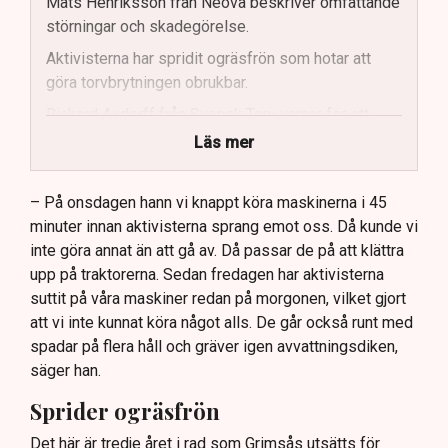
Mats Henriksson från Neova beskriver omfattande
störningar och skadegörelse.
Aktivisterna har spridit ogräsfrön som hotar att
göra torvbrytningen obrukbar.
Rickard Axdorff från Svensk Torv varnar för ett
stort ekonomiskt sabotage.
Läs mer
Dialogpolisen på plats står maktlös inför
aktivisternas handlingar.
– På onsdagen hann vi knappt köra maskinerna i 45
minuter innan aktivisterna sprang emot oss. Då kunde vi
Frågor kvarstår om finansiering av illegal aktivism.
inte göra annat än att gå av. Då passar de på att klättra
upp på traktorerna. Sedan fredagen har aktivisterna
suttit på våra maskiner redan på morgonen, vilket gjort
att vi inte kunnat köra något alls. De går också runt med
spadar på flera håll och gräver igen avvattningsdiken,
säger han.
Sprider ogräsfrön
Det här är tredje året i rad som Grimsås utsätts för