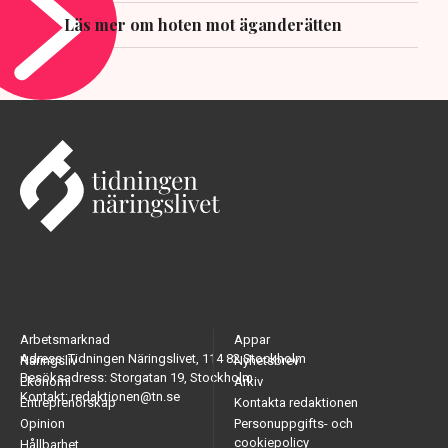
Läs mer om hoten mot äganderätten
Arbetsmarknad
Appar
Adress: Tidningen Näringslivet, 114 82 Stockholm
Näringsliv
Nyhetsbrev
Besöksadress: Storgatan 19, Stockholm
Ekonomi
Arkiv
Kontakt: redaktionen@tn.se
Entreprenörskap
Kontakta redaktionen
Opinion
Personuppgifts- och
cookiepolicy
Hållbarhet