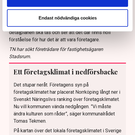
mig åt allt diskuterande fram och tillbaka där det verkar
som att den ena delen av förvaltningen inte vet vad den
andra gör. Och då sitter jag ändå med i
Endast nödvändiga cookies
Samhällsplaneringsnämnden i kommunen där
detaljplanen ska tas och ser att det där finns noll
förståelse för hur det är att vara företagare.
TN har sökt företrädare för fastighetsägaren
Stadsrum.
Ett företagsklimat i nedförsbacke
Det stupar neråt. Företagens syn på
företagsklimatet har placerat Norrköping långt ner i
Svenskt Näringslivs ranking över företagsklimatet.
Nu vill kommunen vända nedgången. ”Vi måste
ändra kulturen som råder”, säger kommunalrådet
Tomas Tekmen.
På kartan över det lokala företagsklimatet i Sverige