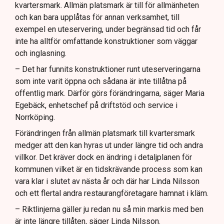
kvartersmark. Allmän platsmark är till för allmänheten
och kan bara upplåtas för annan verksamhet, till
exempel en uteservering, under begränsad tid och får
inte ha alltför omfattande konstruktioner som väggar
och inglasning.
– Det har funnits konstruktioner runt uteserveringarna
som inte varit öppna och sådana är inte tillåtna på
offentlig mark. Därför görs förändringarna, säger Maria
Egebäck, enhetschef på driftstöd och service i
Norrköping.
Förändringen från allmän platsmark till kvartersmark
medger att den kan hyras ut under längre tid och andra
villkor. Det kräver dock en ändring i detaljplanen för
kommunen vilket är en tidskrävande process som kan
vara klar i slutet av nästa år och där har Linda Nilsson
och ett flertal andra restaurangföretagare hamnat i kläm.
– Riktlinjerna gäller ju redan nu så min markis med ben
är inte längre tillåten, säger Linda Nilsson.