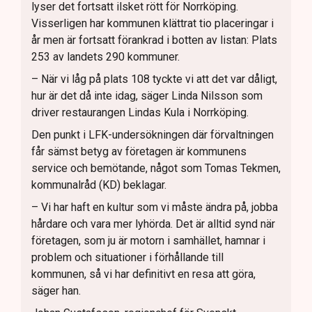
lyser det fortsatt ilsket rött för Norrköping.
Visserligen har kommunen klättrat tio placeringar i
år men är fortsatt förankrad i botten av listan: Plats
253 av landets 290 kommuner.
– När vi låg på plats 108 tyckte vi att det var dåligt,
hur är det då inte idag, säger Linda Nilsson som
driver restaurangen Lindas Kula i Norrköping.
Den punkt i LFK-undersökningen där förvaltningen
får sämst betyg av företagen är kommunens
service och bemötande, något som Tomas Tekmen,
kommunalråd (KD) beklagar.
– Vi har haft en kultur som vi måste ändra på, jobba
hårdare och vara mer lyhörda. Det är alltid synd när
företagen, som ju är motorn i samhället, hamnar i
problem och situationer i förhållande till
kommunen, så vi har definitivt en resa att göra,
säger han.