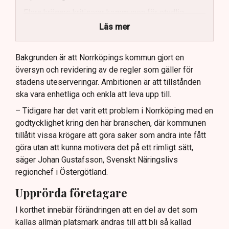
Flera krögare kritiserar kommunen för otydlig
kommunikation.
Läs mer
Kommunen vill skapa enhetliga regler för
uteserveringar.
Bakgrunden är att Norrköpings kommun gjort en
översyn och revidering av de regler som gäller för
Lindas Kula ställer in uteserveringen för
stadens uteserveringar. Ambitionen är att tillstånden
sommaren.
ska vara enhetliga och enkla att leva upp till.
– Tidigare har det varit ett problem i Norrköping med en
godtycklighet kring den här branschen, där kommunen
tillåtit vissa krögare att göra saker som andra inte fått
göra utan att kunna motivera det på ett rimligt sätt,
säger Johan Gustafsson, Svenskt Näringslivs
regionchef i Östergötland.
Upprörda företagare
I korthet innebär förändringen att en del av det som
kallas allmän platsmark ändras till att bli så kallad