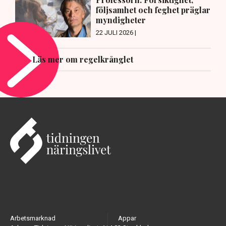
följsamhet och feghet präglar
myndigheter
22 JULI 2026 |
Läs mer om regelkrånglet
Arbetsmarknad
Appar