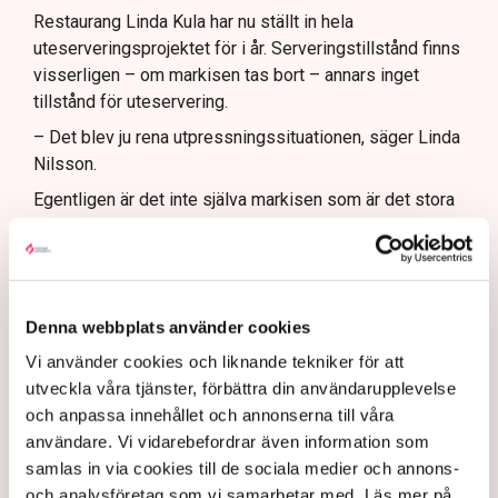
Restaurang Linda Kula har nu ställt in hela
uteserveringsprojektet för i år. Serveringstillstånd finns
visserligen – om markisen tas bort – annars inget
tillstånd för uteservering.
– Det blev ju rena utpressningssituationen, säger Linda
Nilsson.
Egentligen är det inte själva markisen som är det stora
problemet, det är de fyra benen som när markisen är
utfälld vilar på den kommunala marken. Om markisen
hade klarat sig utan stödben, varit frihängande, då hade
det inte varit något bekymmer med tillstånden.
Denna webbplats använder cookies
– Jag kan ju tycka att det är lite väl hård tillämpning av
Vi använder cookies och liknande tekniker för att
de nya riktlinjerna, suckar hon.
utveckla våra tjänster, förbättra din användarupplevelse
De kraftiga protesterna från många av stadens krögare
och anpassa innehållet och annonserna till våra
mot de nya riktlinjerna har fått Norrköpings kommun att
användare. Vi vidarebefordrar även information som
backa ett steg och ge en del av restaurangerna
samlas in via cookies till de sociala medier och annons-
uppskov med rivningen av olika konstruktioner vid
och analysföretag som vi samarbetar med. Läs mer på