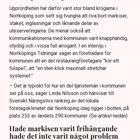
Upprördheten har därför varit stor bland krögarna i
Norrköping som sett sig tvungna att riva bort markiser,
staket, inglasningar och liknande delar av
uteserveringarna. De menar också att
kommunikationerna med kommunen varit knapphändig,
otydlig och i vissa fall arrogant. I en intervju i
Norrköpings Tidningar säger en företrädare för
kommunen att en del restaurangföretagare ”kör ett
fulspel”, att ”en liten klick maximalt stretchar
systemet.”
– Det är typiskt för hur en del tjänstemän i kommunen
ser på oss, säger Linda Nilsson och hänvisar till
Svenskt Näringslivs ranking av det lokala
företagsklimatet där Norrköping idag ligger i botten, på
plats 253 av landets 290 kommuner. (Se artikel nedan)
Hade markisen varit frihängande
hade det inte varit något problem