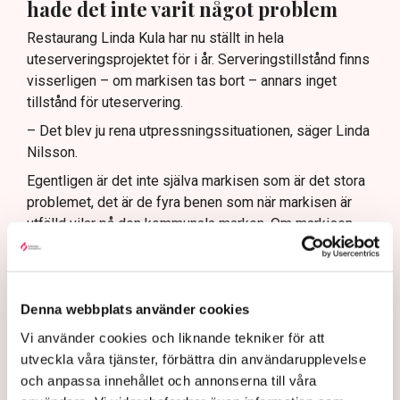
hade det inte varit något problem
Restaurang Linda Kula har nu ställt in hela
uteserveringsprojektet för i år. Serveringstillstånd finns
visserligen – om markisen tas bort – annars inget
tillstånd för uteservering.
– Det blev ju rena utpressningssituationen, säger Linda
Nilsson.
Egentligen är det inte själva markisen som är det stora
problemet, det är de fyra benen som när markisen är
utfälld vilar på den kommunala marken. Om markisen
hade klarat sig utan stödben, varit frihängande, då hade
det inte varit något bekymmer med tillstånden.
– Jag kan ju tycka att det är lite väl hård tillämpning av
Denna webbplats använder cookies
de nya riktlinjerna, suckar hon.
Vi använder cookies och liknande tekniker för att
De kraftiga protesterna från många av stadens krögare
utveckla våra tjänster, förbättra din användarupplevelse
mot de nya riktlinjerna har fått Norrköpings kommun att
och anpassa innehållet och annonserna till våra
backa ett steg och ge en del av restaurangerna