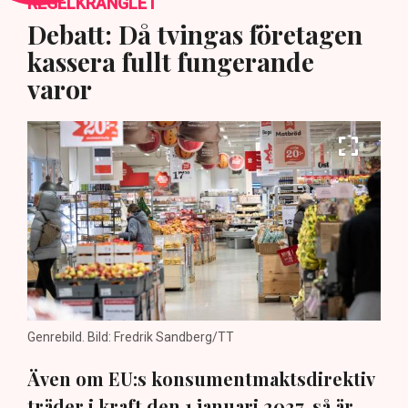
REGELKRÅNGLET
Debatt: Då tvingas företagen
kassera fullt fungerande
varor
Genrebild. Bild: Fredrik Sandberg/TT
Även om EU:s konsumentmaktsdirektiv
träder i kraft den 1 januari 2027, så är