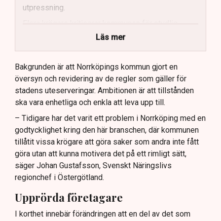
utpressning.
Flera krögare kritiserar kommunen för otydlig
kommunikation.
Läs mer
Kommunen vill skapa enhetliga regler för
uteserveringar.
Bakgrunden är att Norrköpings kommun gjort en
översyn och revidering av de regler som gäller för
Lindas Kula ställer in uteserveringen för
stadens uteserveringar. Ambitionen är att tillstånden
sommaren.
ska vara enhetliga och enkla att leva upp till.
– Tidigare har det varit ett problem i Norrköping med en
godtycklighet kring den här branschen, där kommunen
tillåtit vissa krögare att göra saker som andra inte fått
göra utan att kunna motivera det på ett rimligt sätt,
säger Johan Gustafsson, Svenskt Näringslivs
regionchef i Östergötland.
Upprörda företagare
I korthet innebär förändringen att en del av det som