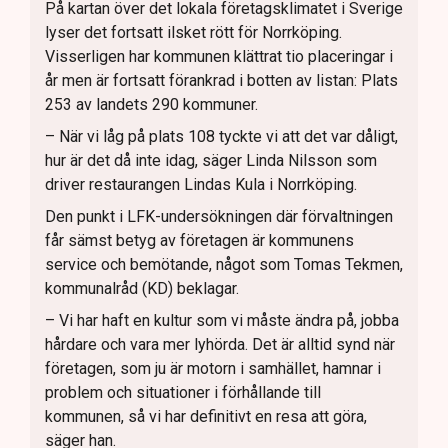
På kartan över det lokala företagsklimatet i Sverige
lyser det fortsatt ilsket rött för Norrköping.
Visserligen har kommunen klättrat tio placeringar i
år men är fortsatt förankrad i botten av listan: Plats
253 av landets 290 kommuner.
– När vi låg på plats 108 tyckte vi att det var dåligt,
hur är det då inte idag, säger Linda Nilsson som
driver restaurangen Lindas Kula i Norrköping.
Den punkt i LFK-undersökningen där förvaltningen
får sämst betyg av företagen är kommunens
service och bemötande, något som Tomas Tekmen,
kommunalråd (KD) beklagar.
– Vi har haft en kultur som vi måste ändra på, jobba
hårdare och vara mer lyhörda. Det är alltid synd när
företagen, som ju är motorn i samhället, hamnar i
problem och situationer i förhållande till
kommunen, så vi har definitivt en resa att göra,
säger han.