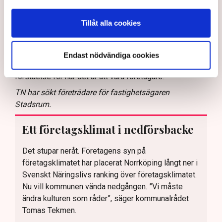
– Det blir ett avbräck, naturligtvis. Men jag kan inte ägna
mig åt allt diskuterande fram och tillbaka där det verkar
Tillåt alla cookies
som att den ena delen av förvaltningen inte vet vad den
andra gör. Och då sitter jag ändå med i
Samhällsplaneringsnämnden i kommunen där
Endast nödvändiga cookies
detaljplanen ska tas och ser att det där finns noll
förståelse för hur det är att vara företagare.
TN har sökt företrädare för fastighetsägaren
Stadsrum.
Ett företagsklimat i nedförsbacke
Det stupar neråt. Företagens syn på
företagsklimatet har placerat Norrköping långt ner i
Svenskt Näringslivs ranking över företagsklimatet.
Nu vill kommunen vända nedgången. ”Vi måste
ändra kulturen som råder”, säger kommunalrådet
Tomas Tekmen.