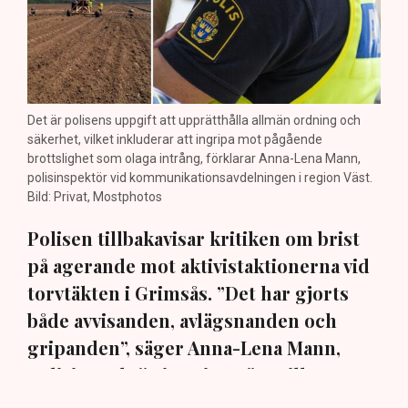
Det är polisens uppgift att upprätthålla allmän ordning och
säkerhet, vilket inkluderar att ingripa mot pågående
brottslighet som olaga intrång, förklarar Anna-Lena Mann,
polisinspektör vid kommunikationsavdelningen i region Väst.
Bild: Privat, Mostphotos
Polisen tillbakavisar kritiken om brist
på agerande mot aktivistaktionerna vid
torvtäkten i Grimsås. ”Det har gjorts
både avvisanden, avlägsnanden och
gripanden”, säger Anna-Lena Mann,
polisinspektör i region Väst, till TN.