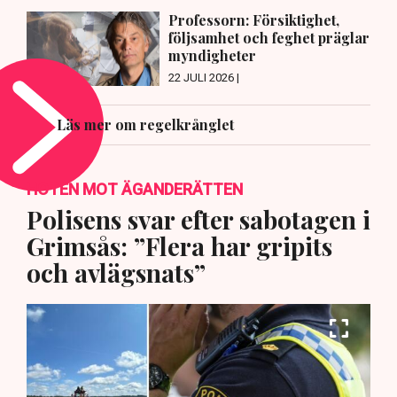
Professorn: Försiktighet,
följsamhet och feghet präglar
myndigheter
22 JULI 2026 |
Läs mer om regelkrånglet
HOTEN MOT ÄGANDERÄTTEN
Polisens svar efter sabotagen i
Grimsås: ”Flera har gripits
och avlägsnats”