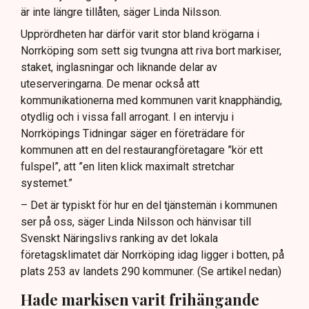
är inte längre tillåten, säger Linda Nilsson.
Upprördheten har därför varit stor bland krögarna i
Norrköping som sett sig tvungna att riva bort markiser,
staket, inglasningar och liknande delar av
uteserveringarna. De menar också att
kommunikationerna med kommunen varit knapphändig,
otydlig och i vissa fall arrogant. I en intervju i
Norrköpings Tidningar säger en företrädare för
kommunen att en del restaurangföretagare ”kör ett
fulspel”, att ”en liten klick maximalt stretchar
systemet.”
– Det är typiskt för hur en del tjänstemän i kommunen
ser på oss, säger Linda Nilsson och hänvisar till
Svenskt Näringslivs ranking av det lokala
företagsklimatet där Norrköping idag ligger i botten, på
plats 253 av landets 290 kommuner. (Se artikel nedan)
Hade markisen varit frihängande