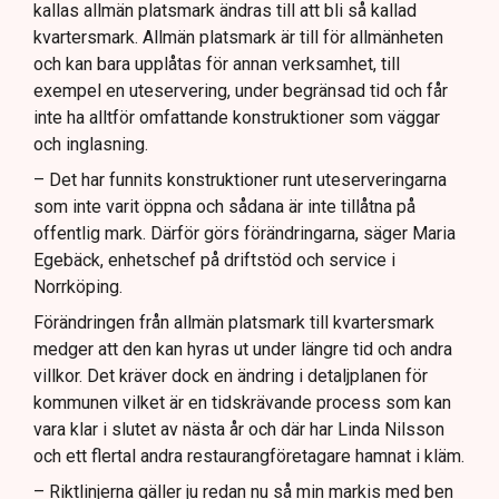
kallas allmän platsmark ändras till att bli så kallad
kvartersmark. Allmän platsmark är till för allmänheten
och kan bara upplåtas för annan verksamhet, till
exempel en uteservering, under begränsad tid och får
inte ha alltför omfattande konstruktioner som väggar
och inglasning.
– Det har funnits konstruktioner runt uteserveringarna
som inte varit öppna och sådana är inte tillåtna på
offentlig mark. Därför görs förändringarna, säger Maria
Egebäck, enhetschef på driftstöd och service i
Norrköping.
Förändringen från allmän platsmark till kvartersmark
medger att den kan hyras ut under längre tid och andra
villkor. Det kräver dock en ändring i detaljplanen för
kommunen vilket är en tidskrävande process som kan
vara klar i slutet av nästa år och där har Linda Nilsson
och ett flertal andra restaurangföretagare hamnat i kläm.
– Riktlinjerna gäller ju redan nu så min markis med ben