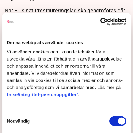
När EU:s naturrestaureringslag ska genomföras går
Sverige och Finland skilda vägar. I Sverige har
arbetet i stor utsträckning lagts på myndigheterna –
medan Finland styr processen politiskt från start.
Resultatet kan bli avgörande för hur hårt
Denna webbplats använder cookies
lagstiftningen slår mot skogsbruk, investeringar och
Vi använder cookies och liknande tekniker för att
markanvändning.
utveckla våra tjänster, förbättra din användarupplevelse
4 months ago |
Av: Martin Berg
och anpassa innehållet och annonserna till våra
användare. Vi vidarebefordrar även information som
samlas in via cookies till de sociala medier och annons-
och analysföretag som vi samarbetar med. Läs mer på
tn.se/integritet-personuppgifter/
.
Samtyckesval
Nödvändig