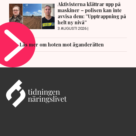
Aktivisterna klättrar upp på
maskiner – polisen kan inte
avvisa dem: ”Upptrappning på
helt ny nivå”
3 AUGUSTI 2026 |
Läs mer om hoten mot äganderätten