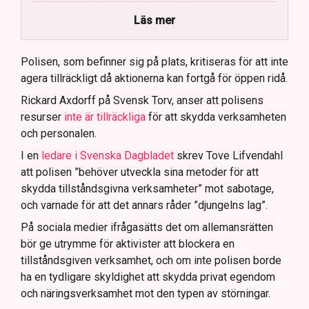
40 personer misstänks med cirka 120
brottsmisstankar kopplade.
Läs mer
Polisen använder drönare och uniformerad polis
för att dokumentera bevis.
Polisen, som befinner sig på plats, kritiseras för att inte
agera tillräckligt då aktionerna kan fortgå för öppen ridå.
Samtidigt är polisarbetet komplext när det gäller
att navigera juridiska rättigheter och gränser.
Rickard Axdorff på Svensk Torv, anser att polisens
resurser
inte är tillräckliga
för att skydda verksamheten
och personalen.
I en
ledare i Svenska Dagbladet
skrev Tove Lifvendahl
att polisen ”behöver utveckla sina metoder för att
skydda tillståndsgivna verksamheter” mot sabotage,
och varnade för att det annars råder ”djungelns lag”.
På sociala medier ifrågasätts det om allemansrätten
bör ge utrymme för aktivister att blockera en
tillståndsgiven verksamhet, och om inte polisen borde
ha en tydligare skyldighet att skydda privat egendom
och näringsverksamhet mot den typen av störningar.