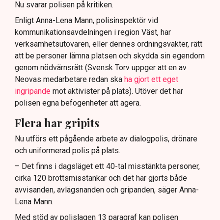
Nu svarar polisen på kritiken.
Enligt Anna-Lena Mann, polisinspektör vid
kommunikationsavdelningen i region Väst, har
verksamhetsutövaren, eller dennes ordningsvakter, rätt
att be personer lämna platsen och skydda sin egendom
genom nödvärnsrätt (Svensk Torv uppger att en av
Neovas medarbetare redan ska
ha gjort ett eget
ingripande
mot aktivister på plats). Utöver det har
polisen egna befogenheter att agera.
Flera har gripits
Nu utförs ett pågående arbete av dialogpolis, drönare
och uniformerad polis på plats.
– Det finns i dagsläget ett 40-tal misstänkta personer,
cirka 120 brottsmisstankar och det har gjorts både
avvisanden, avlägsnanden och gripanden, säger Anna-
Lena Mann.
Med stöd av polislagen 13 paragraf kan polisen