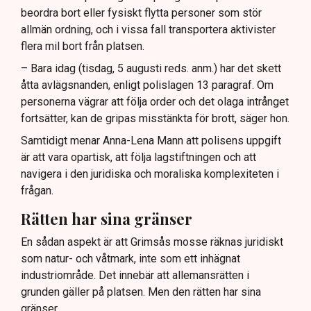
beordra bort eller fysiskt flytta personer som stör
allmän ordning, och i vissa fall transportera aktivister
flera mil bort från platsen.
– Bara idag (tisdag, 5 augusti reds. anm.) har det skett
åtta avlägsnanden, enligt polislagen 13 paragraf. Om
personerna vägrar att följa order och det olaga intrånget
fortsätter, kan de gripas misstänkta för brott, säger hon.
Samtidigt menar Anna-Lena Mann att polisens uppgift
är att vara opartisk, att följa lagstiftningen och att
navigera i den juridiska och moraliska komplexiteten i
frågan.
Rätten har sina gränser
En sådan aspekt är att Grimsås mosse räknas juridiskt
som natur- och våtmark, inte som ett inhägnat
industriområde. Det innebär att allemansrätten i
grunden gäller på platsen. Men den rätten har sina
gränser.