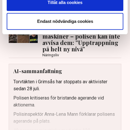
Tillåt alla cookies
efter att aktivister har klättrat upp på
torvproducenten
Neovas maskiner
, grävt igen diken och spridit
ogräsfrön över täkten.
Endast nödvändiga cookies
Aktivisterna klättrar upp på
maskiner – polisen kan inte
avvisa dem: ”Upptrappning
på helt ny nivå”
Näringsliv
AI-sammanfattning
Torvtäkten i Grimsås har stoppats av aktivister
sedan 28 juli.
Polisen kritiseras för bristande agerande vid
aktionerna.
Polisinspektör Anna-Lena Mann förklarar polisens
agerande på plats.