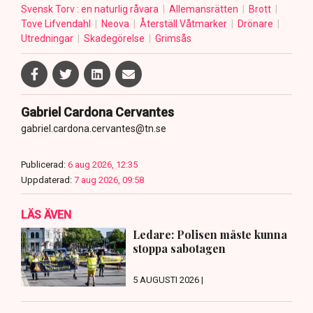
Svensk Torv : en naturlig råvara
Allemansrätten
Brott
Tove Lifvendahl
Neova
Återställ Våtmarker
Drönare
Utredningar
Skadegörelse
Grimsås
Gabriel Cardona Cervantes
gabriel.cardona.cervantes@tn.se
Publicerad:
6 aug 2026, 12:35
Uppdaterad:
7 aug 2026, 09:58
LÄS ÄVEN
Ledare: Polisen måste kunna
stoppa sabotagen
5 AUGUSTI 2026 |