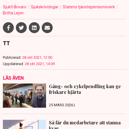
Sjukfrånvaro
Sjukskrivningar
Statens tjänstepensionsverk
Britta Lejon
TT
Publicerad:
28 okt 2021, 12:00
Uppdaterad:
28 okt 2021, 14:09
LÄS ÄVEN
Gång- och cykelpendling kan ge
friskare hjärta
25 MARS 2026 |
Så får du medarbetare att stanna
kvar