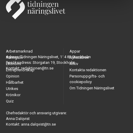
Arbetsmarknad
Appar
Adress: Tidningen Näringslivet, 114 82 Stockholm
Näringsliv
Nyhetsbrev
Besöksadress: Storgatan 19, Stockholm
Ekonomi
Arkiv
Kontakt: redaktionen@tn.se
Entreprenörskap
Kontakta redaktionen
Opinion
Personuppgifts- och
cookiepolicy
Hållbarhet
Om Tidningen Näringslivet
Utrikes
Krönikor
Quiz
Chefredaktör och ansvarig utgivare:
Anna Dalqvist
Kontakt: anna.dalqvist@tn.se