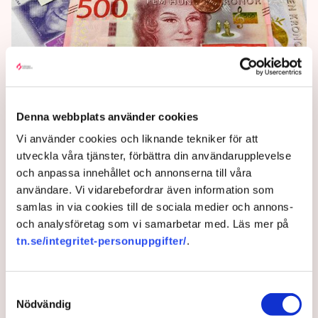
Riksrevisionen: Kontrollen av
bidrag måste stärkas
Denna webbplats använder cookies
Kontrollen över bidragen till civilsamhällets
organisationer är svag och risken för fusk och
Vi använder cookies och liknande tekniker för att
missbruk är stor. Nu riskerar förtroendet att
utveckla våra tjänster, förbättra din användarupplevelse
undergrävas. Det konstaterar Riksrevisionen i en
och anpassa innehållet och annonserna till våra
granskning.
användare. Vi vidarebefordrar även information som
samlas in via cookies till de sociala medier och annons-
3 years ago |
Av: Redaktionen
och analysföretag som vi samarbetar med. Läs mer på
tn.se/integritet-personuppgifter/
.
Samtyckesval
Nödvändig