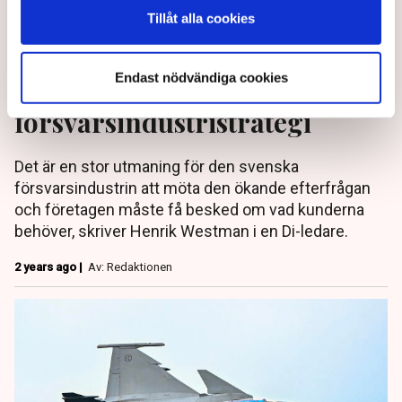
Tillåt alla cookies
Endast nödvändiga cookies
Ledare: Sverige behöver en
försvarsindustristrategi
Det är en stor utmaning för den svenska
försvarsindustrin att möta den ökande efterfrågan
och företagen måste få besked om vad kunderna
behöver, skriver Henrik Westman i en Di-ledare.
2 years ago |
Av: Redaktionen