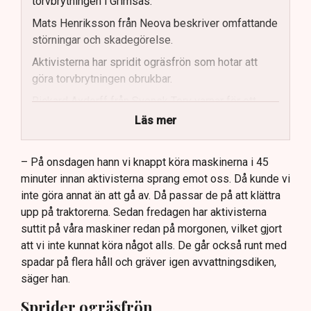
torvbrytningen i Grimsås.
Mats Henriksson från Neova beskriver omfattande
störningar och skadegörelse.
Aktivisterna har spridit ogräsfrön som hotar att
göra torvbrytningen obrukbar.
Rickard Axdorff från Svensk Torv varnar för ett
stort ekonomiskt sabotage.
Läs mer
Dialogpolisen på plats står maktlös inför
aktivisternas handlingar.
– På onsdagen hann vi knappt köra maskinerna i 45
minuter innan aktivisterna sprang emot oss. Då kunde vi
Frågor kvarstår om finansiering av illegal aktivism.
inte göra annat än att gå av. Då passar de på att klättra
upp på traktorerna. Sedan fredagen har aktivisterna
suttit på våra maskiner redan på morgonen, vilket gjort
att vi inte kunnat köra något alls. De går också runt med
spadar på flera håll och gräver igen avvattningsdiken,
säger han.
Sprider ogräsfrön