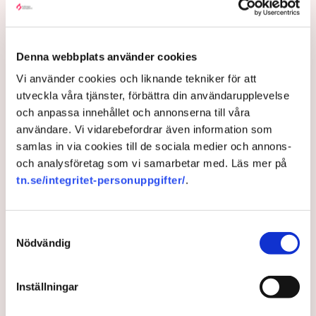
bevis, säger Anna-Lena Mann.
Denna webbplats använder cookies
Myndigheter
Gripanden
Tranemo kommun
Polisen
Vi använder cookies och liknande tekniker för att
Svensk Torv : en naturlig råvara
Allemansrätten
Brott
utveckla våra tjänster, förbättra din användarupplevelse
Tove Lifvendahl
Neova
Återställ Våtmarker
Drönare
och anpassa innehållet och annonserna till våra
Utredningar
Skadegörelse
Grimsås
användare. Vi vidarebefordrar även information som
samlas in via cookies till de sociala medier och annons-
och analysföretag som vi samarbetar med. Läs mer på
tn.se/integritet-personuppgifter/
.
Gabriel Cardona Cervantes
gabriel.cardona.cervantes@tn.se
Samtyckesval
Nödvändig
Publicerad:
6 aug 2026, 12:35
Uppdaterad:
7 aug 2026, 09:58
Inställningar
LÄS ÄVEN
Ledare: Polisen måste kunna