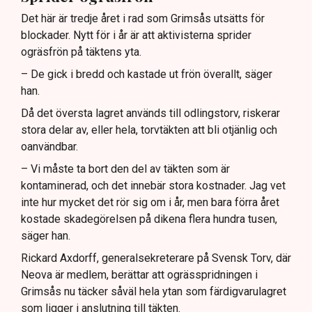
Det här är tredje året i rad som Grimsås utsätts för
blockader. Nytt för i år är att aktivisterna sprider
ogräsfrön på täktens yta.
– De gick i bredd och kastade ut frön överallt, säger
han.
Då det översta lagret används till odlingstorv, riskerar
stora delar av, eller hela, torvtäkten att bli otjänlig och
oanvändbar.
– Vi måste ta bort den del av täkten som är
kontaminerad, och det innebär stora kostnader. Jag vet
inte hur mycket det rör sig om i år, men bara förra året
kostade skadegörelsen på dikena flera hundra tusen,
säger han.
Rickard Axdorff, generalsekreterare på Svensk Torv, där
Neova är medlem, berättar att ogrässpridningen i
Grimsås nu täcker såväl hela ytan som färdigvarulagret
som ligger i anslutning till täkten.