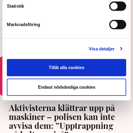
stoppa sabotagen
Statistik
5 AUGUSTI 2026 |
Marknadsföring
Aktivisterna klättrar upp på
maskiner – polisen kan inte
avvisa dem: ”Upptrappning på
Visa detaljer
helt ny nivå”
3 AUGUSTI 2026 |
Tillåt alla cookies
Läs mer om hoten mot äganderätten
Endast nödvändiga cookies
HOTEN MOT ÄGANDERÄTTEN
Aktivisterna klättrar upp på
maskiner – polisen kan inte
avvisa dem: ”Upptrappning