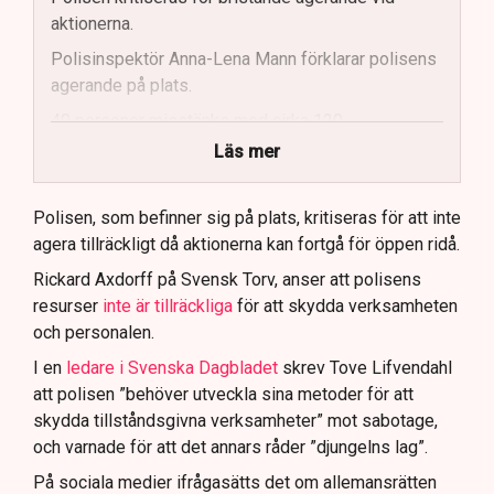
aktionerna.
Polisinspektör Anna-Lena Mann förklarar polisens
agerande på plats.
40 personer misstänks med cirka 120
brottsmisstankar kopplade.
Läs mer
Polisen använder drönare och uniformerad polis
för att dokumentera bevis.
Polisen, som befinner sig på plats, kritiseras för att inte
agera tillräckligt då aktionerna kan fortgå för öppen ridå.
Samtidigt är polisarbetet komplext när det gäller
att navigera juridiska rättigheter och gränser.
Rickard Axdorff på Svensk Torv, anser att polisens
resurser
inte är tillräckliga
för att skydda verksamheten
och personalen.
I en
ledare i Svenska Dagbladet
skrev Tove Lifvendahl
att polisen ”behöver utveckla sina metoder för att
skydda tillståndsgivna verksamheter” mot sabotage,
och varnade för att det annars råder ”djungelns lag”.
På sociala medier ifrågasätts det om allemansrätten