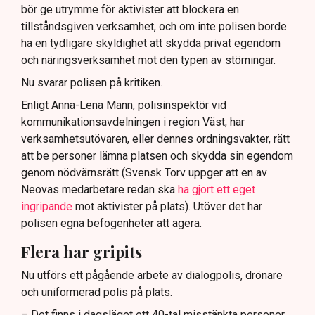
bör ge utrymme för aktivister att blockera en
tillståndsgiven verksamhet, och om inte polisen borde
ha en tydligare skyldighet att skydda privat egendom
och näringsverksamhet mot den typen av störningar.
Nu svarar polisen på kritiken.
Enligt Anna-Lena Mann, polisinspektör vid
kommunikationsavdelningen i region Väst, har
verksamhetsutövaren, eller dennes ordningsvakter, rätt
att be personer lämna platsen och skydda sin egendom
genom nödvärnsrätt (Svensk Torv uppger att en av
Neovas medarbetare redan ska
ha gjort ett eget
ingripande
mot aktivister på plats). Utöver det har
polisen egna befogenheter att agera.
Flera har gripits
Nu utförs ett pågående arbete av dialogpolis, drönare
och uniformerad polis på plats.
– Det finns i dagsläget ett 40-tal misstänkta personer,