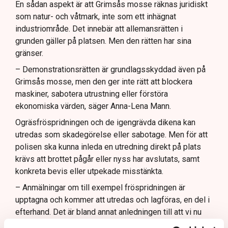
En sådan aspekt är att Grimsås mosse räknas juridiskt
som natur- och våtmark, inte som ett inhägnat
industriområde. Det innebär att allemansrätten i
grunden gäller på platsen. Men den rätten har sina
gränser.
– Demonstrationsrätten är grundlagsskyddad även på
Grimsås mosse, men den ger inte rätt att blockera
maskiner, sabotera utrustning eller förstöra
ekonomiska värden, säger Anna-Lena Mann.
Ogräsfröspridningen och de igengrävda dikena kan
utredas som skadegörelse eller sabotage. Men för att
polisen ska kunna inleda en utredning direkt på plats
krävs att brottet pågår eller nyss har avslutats, samt
konkreta bevis eller utpekade misstänkta.
– Anmälningar om till exempel fröspridningen är
upptagna och kommer att utredas och lagföras, en del i
efterhand. Det är bland annat anledningen till att vi nu
även använder drönare för att dokumentera och säkra