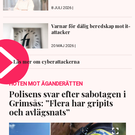
8 JULI 2026 |
Varnar för dålig beredskap mot it-
attacker
20 MAJ 2026 |
Läs mer om cyberattackerna
HOTEN MOT ÄGANDERÄTTEN
Polisens svar efter sabotagen i
Grimsås: ”Flera har gripits
och avlägsnats”