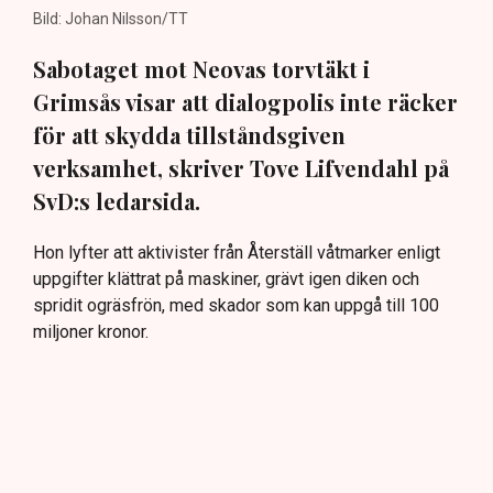
Bild: Johan Nilsson/TT
Sabotaget mot Neovas torvtäkt i
Grimsås visar att dialogpolis inte räcker
för att skydda tillståndsgiven
verksamhet, skriver Tove Lifvendahl på
SvD:s ledarsida.
Hon lyfter att aktivister från Återställ våtmarker enligt
uppgifter klättrat på maskiner, grävt igen diken och
spridit ogräsfrön, med skador som kan uppgå till 100
miljoner kronor.
Även om torvfrågan rymmer flera miljö- och
klimatperspektiv menar hon att lagliga beslut måste
respekteras. Annars riskerar aktivister att i praktiken
kunna sätta sig över lagen.
Svenska Dagbladet: Sabotage stoppas inte med dialog