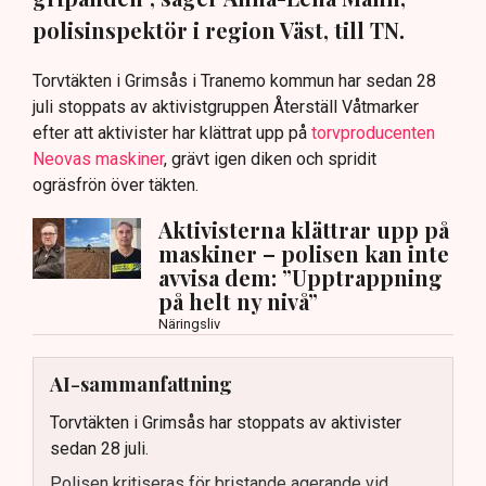
polisinspektör i region Väst, till TN.
Torvtäkten i Grimsås i Tranemo kommun har sedan 28
juli stoppats av aktivistgruppen Återställ Våtmarker
efter att aktivister har klättrat upp på
torvproducenten
Neovas maskiner
, grävt igen diken och spridit
ogräsfrön över täkten.
Aktivisterna klättrar upp på
maskiner – polisen kan inte
avvisa dem: ”Upptrappning
på helt ny nivå”
Näringsliv
AI-sammanfattning
Torvtäkten i Grimsås har stoppats av aktivister
sedan 28 juli.
Polisen kritiseras för bristande agerande vid