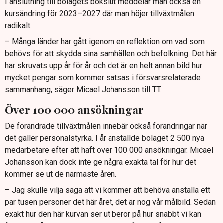
I anslutning till bolagets bokslut meddelar man också en
kursändring för 2023–2027 där man höjer tillväxtmålen
radikalt.
– Många länder har gått igenom en reflektion om vad som
behövs för att skydda sina samhällen och befolkning. Det här
har skruvats upp år för år och det är en helt annan bild hur
mycket pengar som kommer satsas i försvarsrelaterade
sammanhang, säger Micael Johansson till TT.
Över 100 000 ansökningar
De förändrade tillväxtmålen innebär också förändringar när
det gäller personalstyrka. I år anställde bolaget 2 500 nya
medarbetare efter att haft över 100 000 ansökningar. Micael
Johansson kan dock inte ge några exakta tal för hur det
kommer se ut de närmaste åren.
– Jag skulle vilja säga att vi kommer att behöva anställa ett
par tusen personer det här året, det är nog vår målbild. Sedan
exakt hur den här kurvan ser ut beror på hur snabbt vi kan