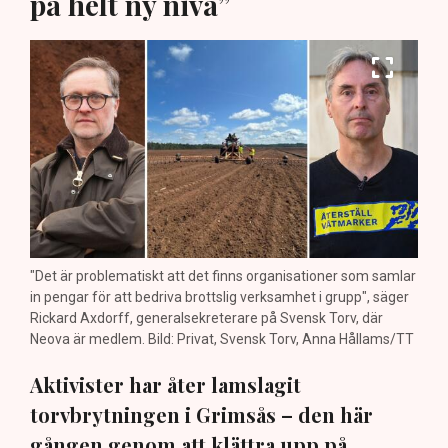
på helt ny nivå”
"Det är problematiskt att det finns organisationer som samlar
in pengar för att bedriva brottslig verksamhet i grupp", säger
Rickard Axdorff, generalsekreterare på Svensk Torv, där
Neova är medlem. Bild: Privat, Svensk Torv, Anna Hållams/TT
Aktivister har åter lamslagit
torvbrytningen i Grimsås – den här
gången genom att klättra upp på