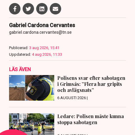
Gabriel Cardona Cervantes
gabriel.cardona.cervantes@tn.se
Publicerad:
3 aug 2026, 15:41
Uppdaterad:
4 aug 2026, 11:33
LÄS ÄVEN
Polisens svar efter sabotagen
i Grimsås: ”Flera har gripits
och avlägsnats”
6 AUGUSTI 2026 |
Ledare: Polisen måste kunna
stoppa sabotagen