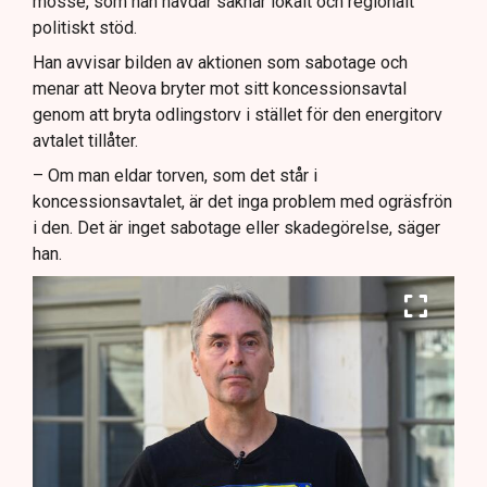
mosse, som han hävdar saknar lokalt och regionalt
politiskt stöd.
Han avvisar bilden av aktionen som sabotage och
menar att Neova bryter mot sitt koncessionsavtal
genom att bryta odlingstorv i stället för den energitorv
avtalet tillåter.
– Om man eldar torven, som det står i
koncessionsavtalet, är det inga problem med ogräsfrön
i den. Det är inget sabotage eller skadegörelse, säger
han.