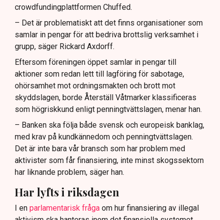
crowdfundingplattformen Chuffed.
– Det är problematiskt att det finns organisationer som
samlar in pengar för att bedriva brottslig verksamhet i
grupp, säger Rickard Axdorff.
Eftersom föreningen öppet samlar in pengar till
aktioner som redan lett till lagföring för sabotage,
ohörsamhet mot ordningsmakten och brott mot
skyddslagen, borde Återställ Våtmarker klassificeras
som högriskkund enligt penningtvättslagen, menar han.
– Banken ska följa både svensk och europeisk banklag,
med krav på kundkännedom och penningtvättslagen.
Det är inte bara vår bransch som har problem med
aktivister som får finansiering, inte minst skogssektorn
har liknande problem, säger han.
Har lyfts i riksdagen
I en
parlamentarisk fråga
om hur finansiering av illegal
aktivism ska hanteras inom det finansiella systemet