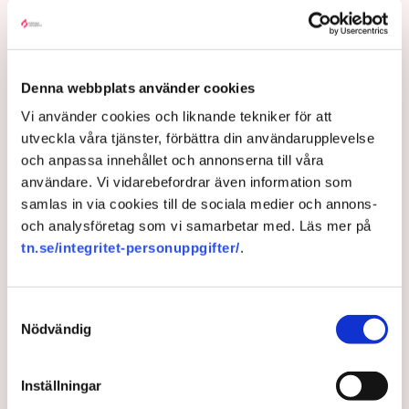
Bekräftat: Trängd Truss
sparkar finansministern
Denna webbplats använder cookies
Vi använder cookies och liknande tekniker för att
Liz Truss sparkar sin finansminister Kwasi
utveckla våra tjänster, förbättra din användarupplevelse
Kwarteng.
och anpassa innehållet och annonserna till våra
3 years ago |
Av: TT
användare. Vi vidarebefordrar även information som
samlas in via cookies till de sociala medier och annons-
och analysföretag som vi samarbetar med. Läs mer på
tn.se/integritet-personuppgifter/
.
Samtyckesval
Nödvändig
Inställningar