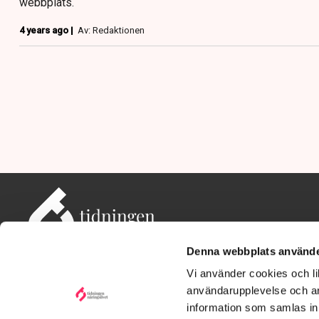
webbplats.
4 years ago |
Av: Redaktionen
Denna webbplats använde
Vi använder cookies och lik
användarupplevelse och an
information som samlas in 
Adress: Tidningen Näringslivet, 114 82 Stockholm