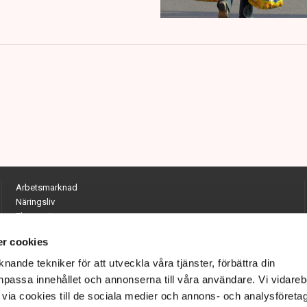
Arbetsmarknad
Näringsliv
Ekonomi
Entreprenörskap
r cookies
Opinion
Hållbarhet
nande tekniker för att utveckla våra tjänster, förbättra din
Utrikes
passa innehållet och annonserna till våra användare. Vi vidareb
Krönikor
via cookies till de sociala medier och annons- och analysföreta
Quiz