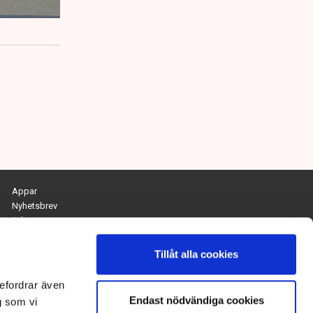
Appar
Nyhetsbrev
Arkiv
Kontakta redaktionen
Personuppgifts- och cookiepolicy
Tillåt alla cookies
Om Tidningen Näringslivet
efordrar även
Endast nödvändiga cookies
Chefredaktör och ansvarig utgivare:
g som vi
Anna Dalqvist