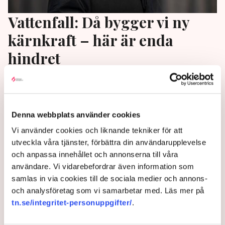
Vattenfall: Då bygger vi ny
kärnkraft – här är enda
hindret
Vattenfall har siktet inställt på att bygga ny kärnkraft
och väntar bara på att rätt riskdelningsmodell ska
presenteras. ”Det är avgörande. Industrin kan inte
Denna webbplats använder cookies
betala hur mycket som helst för elen”, säger Desirée
Vi använder cookies och liknande tekniker för att
Comstedt, chef för Vattenfalls kärnkraftssatsning, i
utveckla våra tjänster, förbättra din användarupplevelse
en stor intervju med TN.
och anpassa innehållet och annonserna till våra
2 years ago |
Av: Martin Berg
användare. Vi vidarebefordrar även information som
samlas in via cookies till de sociala medier och annons-
och analysföretag som vi samarbetar med. Läs mer på
tn.se/integritet-personuppgifter/
.