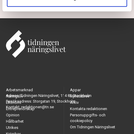
Arbetsmarknad
Appar
Adress: Tidningen Näringslivet, 114 82 Stockholm
Näringsliv
Nyhetsbrev
Besöksadress: Storgatan 19, Stockholm
Ekonomi
Arkiv
Kontakt: redaktionen@tn.se
Entreprenörskap
Kontakta redaktionen
Opinion
Personuppgifts- och
cookiepolicy
Hållbarhet
Om Tidningen Näringslivet
Utrikes
Krönikor