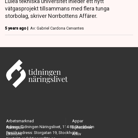
Luleå tekniska universitet inleder ett nytt
vätgasprojekt tillsammans med flera tunga
storbolag, skriver Norrbottens Affärer.
5 years ago |
Av: Gabriel Cardona Cervantes
Arbetsmarknad
Appar
Adress: Tidningen Näringslivet, 114 82 Stockholm
Näringsliv
Nyhetsbrev
Besöksadress: Storgatan 19, Stockholm
Ekonomi
Arkiv