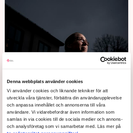
Rustar för att försvara
Denna webbplats använder cookies
Sverige i rymden
Vi använder cookies och liknande tekniker för att
utveckla våra tjänster, förbättra din användarupplevelse
Vårt beroende av rymden blir bara större – och
och anpassa innehållet och annonserna till våra
därmed ökar även risken för att konflikter kommer
användare. Vi vidarebefordrar även information som
att utspela sig just där.
samlas in via cookies till de sociala medier och annons-
och analysföretag som vi samarbetar med. Läs mer på
3 years ago |
Av: TT