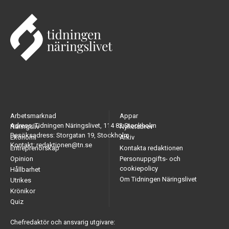
Arbetsmarknad
Appar
Adress: Tidningen Näringslivet, 114 82 Stockholm
Näringsliv
Nyhetsbrev
Besöksadress: Storgatan 19, Stockholm
Ekonomi
Arkiv
Kontakt: redaktionen@tn.se
Entreprenörskap
Kontakta redaktionen
Opinion
Personuppgifts- och
cookiepolicy
Hållbarhet
Om Tidningen Näringslivet
Utrikes
Krönikor
Quiz
Chefredaktör och ansvarig utgivare: