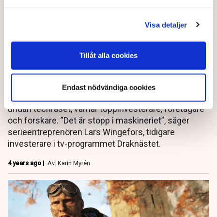
Toppinvesterare: Därför är
Visa detaljer
techbranschens pengaregn
Tillåt alla cookies
över
Varsel, uppsägningar och neddragningar. Inte ens
Endast nödvändiga cookies
jättar som Klarna, Spotify och Storytel kommer
undan techraset, varnar toppinvesterare, företagare
och forskare. ”Det är stopp i maskineriet”, säger
serieentreprenören Lars Wingefors, tidigare
investerare i tv-programmet Draknästet.
4 years ago |
Av: Karin Myrén