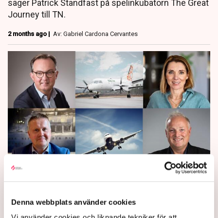
säger Patrick Standfast på spelinkubatorn The Great
Journey till TN.
2 months ago |
Av: Gabriel Cardona Cervantes
Nya trenden: Här räddar
entreprenörerna flygtrafiken
Denna webbplats använder cookies
– ”Annars blir vi isolerade”
Vi använder cookies och liknande tekniker för att