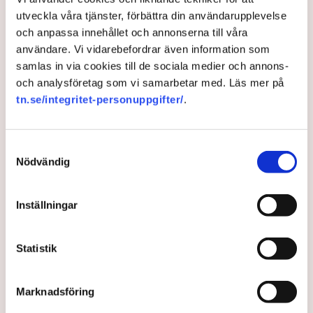
utveckla våra tjänster, förbättra din användarupplevelse
På flera håll i landet går näringslivet nu in med egna
och anpassa innehållet och annonserna till våra
pengar för att säkra flygtrafiken. Det gäller bland
användare. Vi vidarebefordrar även information som
annat i Växjö, Karlstad, Trollhättan och Gotland.
samlas in via cookies till de sociala medier och annons-
”Framåtandan försvann och la sig som en tyngd över
och analysföretag som vi samarbetar med. Läs mer på
näringslivets utveckling. Vi var helt enkelt tvungna
tn.se/integritet-personuppgifter/
.
att reagera”, säger Patrik Rees, en av initiativtagarna
till det nya flygbolaget till och från Gotland.
Samtyckesval
9 months ago |
Av: Redaktionen
Nödvändig
Inställningar
Statistik
Marknadsföring