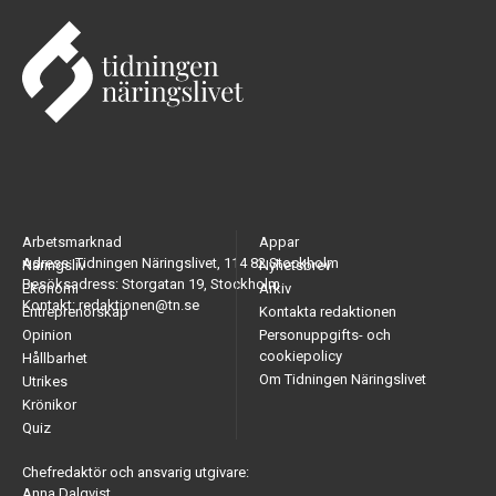
Arbetsmarknad
Appar
Adress: Tidningen Näringslivet, 114 82 Stockholm
Näringsliv
Nyhetsbrev
Besöksadress: Storgatan 19, Stockholm
Ekonomi
Arkiv
Kontakt: redaktionen@tn.se
Entreprenörskap
Kontakta redaktionen
Opinion
Personuppgifts- och
cookiepolicy
Hållbarhet
Om Tidningen Näringslivet
Utrikes
Krönikor
Quiz
Chefredaktör och ansvarig utgivare:
Anna Dalqvist