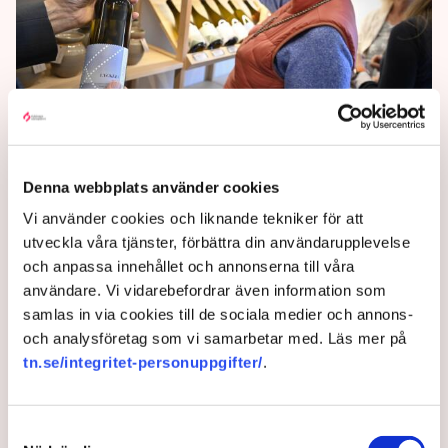
Ledare: Gårdsförsäljningen
liknar sabotage
Denna webbplats använder cookies
Kraven för att få bedriva gårdsförsäljning gör att det
Vi använder cookies och liknande tekniker för att
liknar rent sabotage, skriver Lisa Magnusson på DN:s
utveckla våra tjänster, förbättra din användarupplevelse
ledarsida.
och anpassa innehållet och annonserna till våra
användare. Vi vidarebefordrar även information som
1 year ago |
Av: Redaktionen
samlas in via cookies till de sociala medier och annons-
och analysföretag som vi samarbetar med. Läs mer på
tn.se/integritet-personuppgifter/
.
Samtyckesval