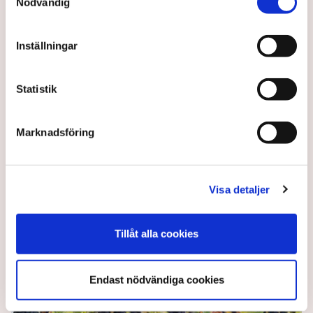
Nödvändig
Inställningar
Statistik
Ledare: Frihetsreform blev
byråkratisk baksmälla
Marknadsföring
Gårdsförsäljningen riskerar skapa mer
administration för företagare, skriver Sydsvenskans
Visa detaljer
ledarredaktion.
1 year ago |
Av: Redaktionen
Tillåt alla cookies
Endast nödvändiga cookies