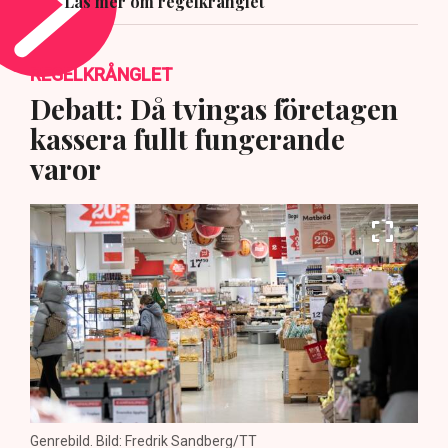
Läs mer om regelkrånglet
REGELKRÅNGLET
Debatt: Då tvingas företagen
kassera fullt fungerande
varor
Genrebild. Bild: Fredrik Sandberg/TT