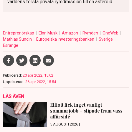
världens första privata rymdmission till en asteroid.
Entreprenörskap
Elon Musk
Amazon
Rymden
OneWeb
Mathias Sundin
Europeiska investeringsbanken
Sverige
Esrange
Publicerad:
20 apr 2022, 15:02
Uppdaterad:
26 apr 2022, 15:54
LÄS ÄVEN
Elliott fick inget vanligt
sommarjobb – slipade fram vass
affärsidé
5 AUGUSTI 2026 |