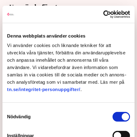
Upprörda företagare
I korthet innebär förändringen att en del av det som
kallas allmän platsmark ändras till att bli så kallad
kvartersmark. Allmän platsmark är till för allmänheten
Denna webbplats använder cookies
och kan bara upplåtas för annan verksamhet, till
Vi använder cookies och liknande tekniker för att
exempel en uteservering, under begränsad tid och får
utveckla våra tjänster, förbättra din användarupplevelse
inte ha alltför omfattande konstruktioner som väggar
och anpassa innehållet och annonserna till våra
och inglasning.
användare. Vi vidarebefordrar även information som
– Det har funnits konstruktioner runt uteserveringarna
samlas in via cookies till de sociala medier och annons-
som inte varit öppna och sådana är inte tillåtna på
och analysföretag som vi samarbetar med. Läs mer på
offentlig mark. Därför görs förändringarna, säger Maria
tn.se/integritet-personuppgifter/
.
Egebäck, enhetschef på driftstöd och service i
Norrköping.
Förändringen från allmän platsmark till kvartersmark
Samtyckesval
Nödvändig
medger att den kan hyras ut under längre tid och andra
villkor. Det kräver dock en ändring i detaljplanen för
kommunen vilket är en tidskrävande process som kan
Inställningar