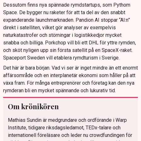
Dessutom finns nya spännade rymdstartups, som Pythom
Space. De bygger nu raketer för att ta del av den snabbt
expanderande launchmarknaden. Pandion AI stoppar “AI:n”
direkt i satelliten, vilket gör analyser av exempelvis
naturkatastrofer och störningar i logistikkedjor mycket
snabba och billiga. Porkchop vill bli ett DHL för yttre rymden,
och sköt nyligen upp sin första satellit på en SpaceX-raket.
Spaceport Sweden vill etablera rymdturism i Sverige.
Det här är bara början. Vad vi ser är inget mindre än ett enormt
affärsområde och en interplanetär ekonomi som håller på att
växa fram. För många entreprenörer och företag kan den nya
rymderan bli en mycket spännande och lukurativ tid.
Om krönikören
Mathias Sundin är medgrundare och ordförande i Warp
Institute, tidigare riksdagsledamot, TEDx-talare och
internationell föreläsare och leder nu crowdfundingen för