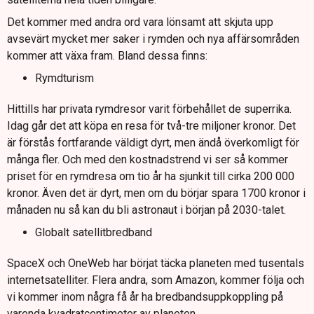
Det kommer med andra ord vara lönsamt att skjuta upp
avsevärt mycket mer saker i rymden och nya affärsområden
kommer att växa fram. Bland dessa finns:
Rymdturism
Hittills har privata rymdresor varit förbehållet de superrika.
Idag går det att köpa en resa för två-tre miljoner kronor. Det
är förstås fortfarande väldigt dyrt, men ändå överkomligt för
många fler. Och med den kostnadstrend vi ser så kommer
priset för en rymdresa om tio år ha sjunkit till cirka 200 000
kronor. Även det är dyrt, men om du börjar spara 1700 kronor i
månaden nu så kan du bli astronaut i början på 2030-talet.
Globalt satellitbredband
SpaceX och OneWeb har börjat täcka planeten med tusentals
internetsatelliter. Flera andra, som Amazon, kommer följa och
vi kommer inom några få år ha bredbandsuppkoppling på
varenda kvadratcentimeter av planeten.