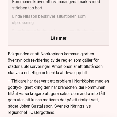
Kommunen kräver att restaurangens markis med
stödben tas bort.
Linda Nilsson beskriver situationen som
utpressning.
Flera krögare kritiserar kommunen för otydlig
kommunikation.
Läs mer
Kommunen vill skapa enhetliga regler för
uteserveringar.
Bakgrunden är att Norrköpings kommun gjort en
översyn och revidering av de regler som gäller för
Lindas Kula ställer in uteserveringen för
stadens uteserveringar. Ambitionen är att tillstånden
sommaren.
ska vara enhetliga och enkla att leva upp till.
– Tidigare har det varit ett problem i Norrköping med en
godtycklighet kring den här branschen, där kommunen
tillåtit vissa krögare att göra saker som andra inte fått
göra utan att kunna motivera det på ett rimligt sätt,
säger Johan Gustafsson, Svenskt Näringslivs
regionchef i Östergötland.