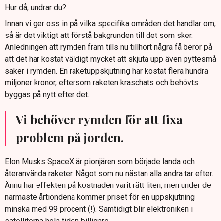
Hur då, undrar du?
Innan vi ger oss in på vilka specifika områden det handlar om,
så är det viktigt att förstå bakgrunden till det som sker.
Anledningen att rymden fram tills nu tillhört några få beror på
att det har kostat väldigt mycket att skjuta upp även pyttesmå
saker i rymden. En raketuppskjutning har kostat flera hundra
miljoner kronor, eftersom raketen kraschats och behövts
byggas på nytt efter det.
Vi behöver rymden för att fixa
problem på jorden.
Elon Musks SpaceX är pionjären som började landa och
återanvända raketer. Något som nu nästan alla andra tar efter.
Ännu har effekten på kostnaden varit rätt liten, men under de
närmaste årtiondena kommer priset för en uppskjutning
minska med 99 procent (!). Samtidigt blir elektroniken i
satelliterna hela tiden billigare.