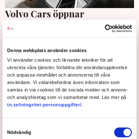
Volvo Cars öppnar
teknikcenter i Polen
Volvo Cars öppnar ett teknikcenter i Polens näst
största stad, Krakow.
Denna webbplats använder cookies
Vi använder cookies och liknande tekniker för att
3 years ago |
Av: TT
utveckla våra tjänster, förbättra din användarupplevelse
och anpassa innehållet och annonserna till våra
användare. Vi vidarebefordrar även information som
samlas in via cookies till de sociala medier och annons-
och analysföretag som vi samarbetar med. Läs mer på
tn.se/integritet-personuppgifter/
.
Samtyckesval
Nödvändig