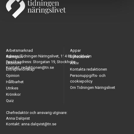
Arbetsmarknad
Appar
Adress: Tidningen Näringslivet, 114 82 Stockholm
Näringsliv
Nyhetsbrev
Besöksadress: Storgatan 19, Stockholm
Ekonomi
Arkiv
Kontakt: redaktionen@tn.se
Entreprenörskap
Kontakta redaktionen
Opinion
Personuppgifts- och
cookiepolicy
Hållbarhet
Om Tidningen Näringslivet
Utrikes
Krönikor
Quiz
Chefredaktör och ansvarig utgivare:
Anna Dalqvist
Kontakt: anna.dalqvist@tn.se