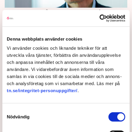
Sommarvåg av corona i
Tyskland och Danmark
I Danmark fortsätter ökningen av antalet smittade av
Denna webbplats använder cookies
covid-19. De senaste sjudagarsperioden ökade
Vi använder cookies och liknande tekniker för att
antalet smittofall med över 50 procent mot veckan
utveckla våra tjänster, förbättra din användarupplevelse
innan – som i sin tur var den första veckan på fyra
och anpassa innehållet och annonserna till våra
månader med ökat antal fall.
användare. Vi vidarebefordrar även information som
samlas in via cookies till de sociala medier och annons-
4 years ago |
Av: TT
och analysföretag som vi samarbetar med. Läs mer på
tn.se/integritet-personuppgifter/
.
Samtyckesval
Nödvändig