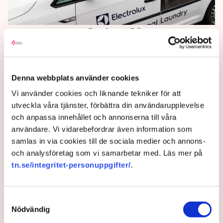
Komponentbrist slår mot
Electrolux
Electrolux brottas med brist på elektroniska
Denna webbplats använder cookies
komponenter, enligt vitvarutillverkarens rapport för
Vi använder cookies och liknande tekniker för att
tredje kvartalet. Och de väntas hålla i sig ett tag,
utveckla våra tjänster, förbättra din användarupplevelse
varnar vd Jonas Samuelson i en kommentar.
och anpassa innehållet och annonserna till våra
användare. Vi vidarebefordrar även information som
4 years ago |
Av: TT
samlas in via cookies till de sociala medier och annons-
och analysföretag som vi samarbetar med. Läs mer på
tn.se/integritet-personuppgifter/
.
Samtyckesval
Nödvändig