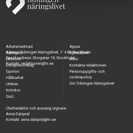
Arbetsmarknad
Appar
Adress: Tidningen Näringslivet, 114 82 Stockholm
Näringsliv
Nyhetsbrev
Besöksadress: Storgatan 19, Stockholm
Ekonomi
Arkiv
Kontakt: redaktionen@tn.se
Entreprenörskap
Kontakta redaktionen
Opinion
Personuppgifts- och
cookiepolicy
Hållbarhet
Om Tidningen Näringslivet
Utrikes
Krönikor
Quiz
Chefredaktör och ansvarig utgivare:
Anna Dalqvist
Kontakt: anna.dalqvist@tn.se